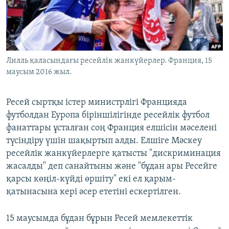
ЖАЗЫЛЫҢЫЗ
Басқа тілдерде
Лилль қаласындағы ресейлік жанкүйерлер. Франция, 15
маусым 2016 жыл.
Ресей сыртқы істер министрлігі Францияда
футболдан Еуропа біріншілігінде ресейлік футбол
фанаттары ұсталған соң Франция елшісін мәселені
түсіндіру үшін шақыртып алды. Елшіге Мәскеу
ресейлік жанкүйерлерге қатысты "дискриминация
жасалды" деп санайтыны және "бұдан ары Ресейге
қарсы көңіл-күйді өршіту" екі ел қарым-
қатынасына кері әсер ететіні ескертілген.
15 маусымда бұдан бұрын Ресей мемлекеттік