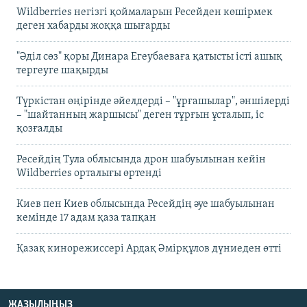
Wildberries негізгі қоймаларын Ресейден көшірмек
деген хабарды жоққа шығарды
"Әділ сөз" қоры Динара Егеубаеваға қатысты істі ашық
тергеуге шақырды
Түркістан өңірінде әйелдерді – "ұрғашылар", әншілерді
– "шайтанның жаршысы" деген тұрғын ұсталып, іс
қозғалды
Ресейдің Тула облысында дрон шабуылынан кейін
Wildberries орталығы өртенді
Киев пен Киев облысында Ресейдің әуе шабуылынан
кемінде 17 адам қаза тапқан
Қазақ кинорежиссері Ардақ Әмірқұлов дүниеден өтті
ЖАЗЫЛЫҢЫЗ