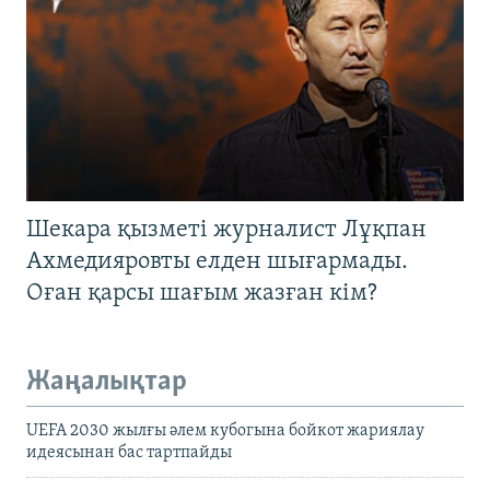
Шекара қызметі журналист Лұқпан
Ахмедияровты елден шығармады.
Оған қарсы шағым жазған кім?
Жаңалықтар
UEFA 2030 жылғы әлем кубогына бойкот жариялау
идеясынан бас тартпайды