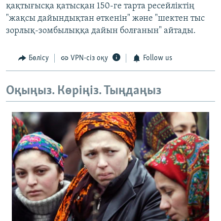
қақтығысқа қатысқан 150-ге тарта ресейліктің
"жақсы дайындықтан өткенін" және "шектен тыс
зорлық-зомбылыққа дайын болғанын" айтады.
Бөлісу
VPN-сіз оқу
Follow us
Оқыңыз. Көріңіз. Тыңдаңыз