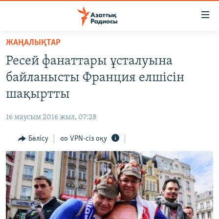
Accessibility
links
Skip
ЖАҢАЛЫҚТАР
to
ЖАҢАЛЫҚТАР
Ресей фанаттары ұсталуына
main
САЯСАТ
content
байланысты Франция елшісін
AZATTYQTV
Skip
шақыртты
to
ҚАҢТАР ОҚИҒАСЫ
main
16 маусым 2016 жыл, 07:28
АДАМ ҚҰҚЫҚТАРЫ
Navigation
Skip
Бөлісу
VPN-сіз оқу
ӘЛЕУМЕТ
to
ӘЛЕМ
Search
АРНАЙЫ ЖОБАЛАР
Русский