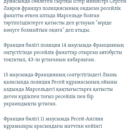
думасында сөйлеген сыртқы істер министрі Сергей
Лавров француз полициясының ондаған ресейлік
фанатты өткен аптада Марсельде болған
тәртіпсіздіктерге қатысты деп ұстауын "мүлде
көнуге болмайтын оқиға" деп атады.
Франция билігі полиция 14 маусымда Францияның
оңтүстігінде ресейлік фанаттар отырған автобусты
тоқтатып, 43-ін ұстағанын хабарлаған.
15 маусымда Францияның солтүстігіндегі Лилль
қаласында полиция Ресей құрамасының ойыны
алдында Марсельдегі қақтығыстарға қатысты
деген күдікпен тоғыз ресейлік пен бір
украиндықты ұстаған.
Франция билігі 11 маусымда Ресей-Англия
құрамалары арасындағы матчтан кейінгі