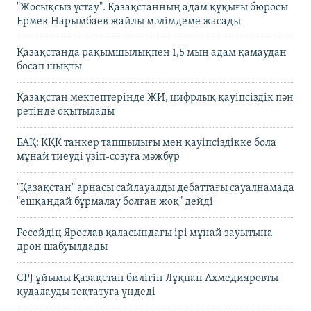
"Жосықсыз ұстау". Қазақстанның адам құқығы бюросы
Ермек Нарымбаев жайлы мәлімдеме жасады
Қазақстанда рақымшылықпен 1,5 мың адам қамаудан
босап шықты
Қазақстан мектептерінде ЖИ, цифрлық қауіпсіздік пән
ретінде оқытылады
БАҚ: КҚК танкер тапшылығы мен қауіпсіздікке бола
мұнай тиеуді үзіп-созуға мәжбүр
"Қазақстан" арнасы сайлауалды дебаттағы сауалнамада
"ешқандай бұрмалау болған жоқ" дейді
Ресейдің Ярослав қаласындағы ірі мұнай зауытына
дрон шабуылдады
CPJ ұйымы Қазақстан билігін Лұқпан Ахмедияровты
қудалауды тоқтатуға үндеді