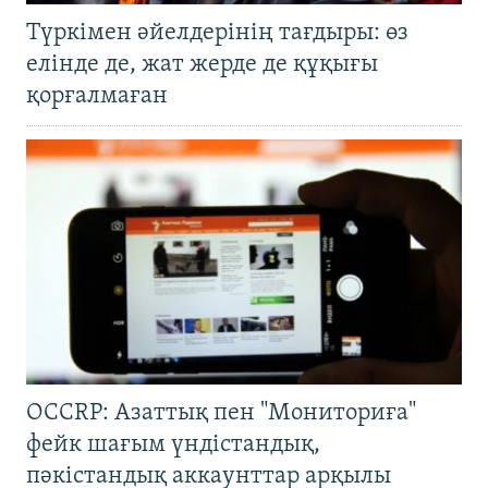
Түркімен әйелдерінің тағдыры: өз
елінде де, жат жерде де құқығы
қорғалмаған
OCCRP: Азаттық пен "Мониториға"
фейк шағым үндістандық,
пәкістандық аккаунттар арқылы