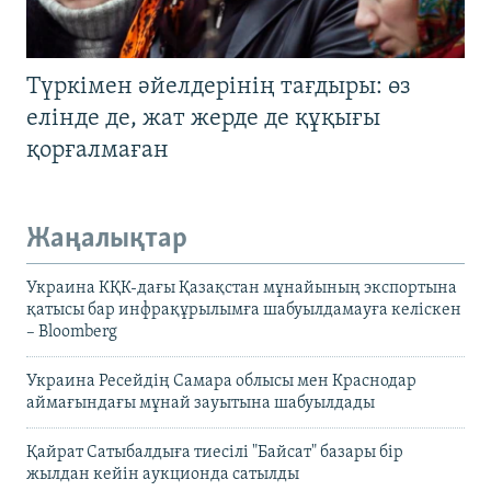
Түркімен әйелдерінің тағдыры: өз
елінде де, жат жерде де құқығы
қорғалмаған
Жаңалықтар
Украина КҚК-дағы Қазақстан мұнайының экспортына
қатысы бар инфрақұрылымға шабуылдамауға келіскен
– Bloomberg
Украина Ресейдің Самара облысы мен Краснодар
аймағындағы мұнай зауытына шабуылдады
Қайрат Сатыбалдыға тиесілі "Байсат" базары бір
жылдан кейін аукционда сатылды