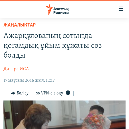
Accessibility
links
Skip
ЖАҢАЛЫҚТАР
to
ЖАҢАЛЫҚТАР
Ажарқұлованың сотында
main
САЯСАТ
content
қоғамдық ұйым құжаты сөз
AZATTYQTV
Skip
болды
to
ҚАҢТАР ОҚИҒАСЫ
main
Дилара ИСА
АДАМ ҚҰҚЫҚТАРЫ
Navigation
Skip
17 маусым 2016 жыл, 12:17
ӘЛЕУМЕТ
to
ӘЛЕМ
Бөлісу
VPN-сіз оқу
Search
АРНАЙЫ ЖОБАЛАР
Русский