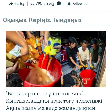
Бөлісу
VPN-сіз оқу
Follow us
Оқыңыз. Көріңіз. Тыңдаңыз
"Басқалар ішпес үшін төгейік".
Қырғызстандағы арақ төгу челленджі:
Ақша шашу ма әлде жамандықпен