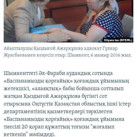
ЖАЗЫЛЫҢЫЗ
Басқа тілдерде
Айыпталушы Қыздығой Ажарқұлова адвокат Гүлнар
Жуасбаевамен кеңесіп отыр. Шымкент, 6 мамыр 2016 жыл.
Шымкенттегі Әл-Фараби аудандық сотында
«Баспанамызды қорғайық» қоғамдық ұйымының
жетекшісі, «алаяқтық» бабы бойынша сотталып
жатқан Қыздығой Ажарқұлова бүгінгі сот
отырsсына Оңтүстік Қазақстан облыстық ішкі істер
департаментінің қызметкерлері тәркілеген
«Баспанамызды қорғайық» қоғамдық ұйымына
тиесілі 20 қорап құжаттың тоғызы "жоғалып
кеткенін" мәлімдеді.