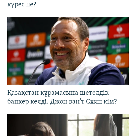
күрес пе?
Қазақстан құрамасына шетелдік
бапкер келді. Джон ван’т Схип кім?