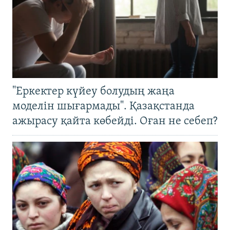
"Еркектер күйеу болудың жаңа
моделін шығармады". Қазақстанда
ажырасу қайта көбейді. Оған не себеп?