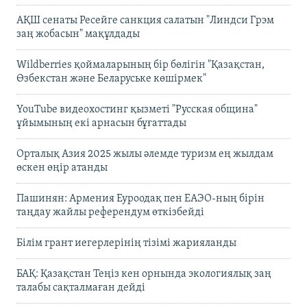
АҚШ сенаты Ресейге санкция салатын "Линдси Грэм
заң жобасын" мақұлдады
Wildberries қоймаларының бір бөлігін "Қазақстан,
Өзбекстан және Беларуське көшірмек"
YouTube видеохостинг қызметі "Русская община"
ұйымының екі арнасын бұғаттады
Орталық Азия 2025 жылы әлемде туризм ең жылдам
өскен өңір атанды
Пашинян: Армения Еуроодақ пен ЕАЭО-ның бірін
таңдау жайлы референдум өткізбейді
Білім грант иегерлерінің тізімі жарияланды
БАҚ: Қазақстан Теңіз кен орнында экологиялық заң
талабы сақталмаған дейді