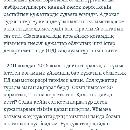
қоғамдық ұйым төрайымы болып тұрған кезде
жәбірленушілерге қандай көмек көрсеткенін
растайтын құжаттарды судьяға ұсынды. Адвокат
судьяға тергеу кезінде ұсынылған қылмыстық іске
қажетті дәлелдемелердің іске тіркелмей қалғанын
сөз етті. «Баспанамызды қорғайық» қоғамдық
ұйымына тиесілі құжаттар облыстық ішкі істер
департаментінде (ІІД) сақтаулы тұрғанын айтты.
- 2011 жылдан 2015 жылға дейінгі аралықта жұмыс
істеген қоғамдық ұйымның бар құжатын облыстық
ІІД қызметкерлері тәркілеп алған. Сол құжаттар
туралы маған ақпарат берді. Оқып шықсам 20
қораптың 11-ғана көрсетілген. Қалғаны қайда
кетті? Содан кейін сол қораптарда тұр деген
құжаттардың тізімін қарап шықтым. Ұйымға
қатысы жоқ құжаттардың ғайыптан пайда болып
қалғанына куә болдым. Бұл құжаттар қайдан