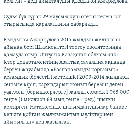
келген? – деді айыпталушы Қыздығой Ажарқұлова.
Судья бұл сұрақ 29 маусым күні өтетін келесі сот
отырысында қаралатынын хабарлады.
Қыздығой Ажарқұлова 2015 жылдың желтоқсан
айынан бері Шымкенттегі тергеу изоляторында
қамауда отыр. Оңтүстік Қазақстан облысы ішкі
істер департаментінің Азаттық сауалына ақпанда
берген жауабында «Баспанамызды қорғайық»
қоғамдық бірлестігі жетекшісі 2009-2014 жылдары
сенімге кіріп, қарыздарын жойып беремін деген
уәдемен [борышкерлерге] жалпы сомасы 1 068 000
теңге (1 миллион 68 мың теңге – ред.) шығын
келтірген. Нәтижесінде шағымданушылар банкке
кепілге қойған жылжымайтын мүліктерінен
айырылған» деп жазылған.