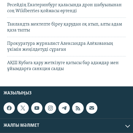
Ресейдің Екатеринбург қаласында дрон шабуылынан
соң Wildberries қоймасы өртенді
Таиландта мектепте біреу қарудан оқ атып, алты адам
қаза тапты
Прокуратура журналист Александра Алёхованың
үкімін жеңілдетуді сұраған
АҚШ Кубаға қару жеткізуге қатысы бар адамдар мен
ұйымдарға санкция салды
ЖАЗЫЛЫҢЫЗ
ЖАЛПЫ МӘЛІМЕТ