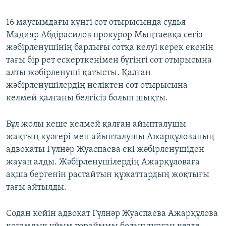
16 маусымдағы күнгі сот отырысында судья
Мадияр Абдірасилов прокурор Мыңтаевқа сегіз
жәбірленушінің барлығы сотқа келуі керек екенін
тағы бір рет ескерткенімен бүгінгі сот отырысына
алты жәбірленуші қатысты. Қалған
жәбірленушілердің неліктен сот отырысына
келмей қалғаны белгісіз болып шықты.
Бұл жолы кеше келмей қалған айыпталушы
жақтың куәгері мен айыпталушы Ажарқұлованың
адвокаты Гүлнәр Жуаспаева екі жәбірленушіден
жауап алды. Жәбірленушілердің Ажарқұловаға
ақша бергенін растайтын құжаттардың жоқтығы
тағы айтылды.
Содан кейін адвокат Гүлнәр Жуаспаева Ажарқұлова