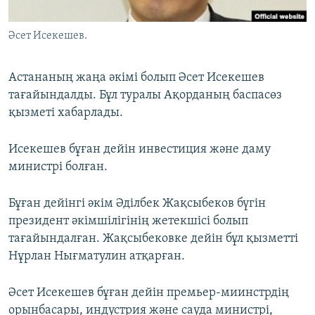
ЖАЗЫЛЫҢЫЗ
Әсет Исекешев.
Астананың жаңа әкімі болып Әсет Исекешев
Басқа тілдерде
тағайындалды. Бұл туралы Ақорданың баспасөз
қызметі хабарлады.
Исекешев бұған дейін инвестиция және даму
министрі болған.
Бұған дейінгі әкім Әділбек Жақсыбеков бүгін
президент әкімшілігінің жетекшісі болып
тағайындалған. Жақсыбековке дейін бұл қызметті
Нұрлан Нығматулин атқарған.
Әсет Исекешев бұған дейін премьер-миинстрдің
орынбасары, индустрия және сауда министрі,