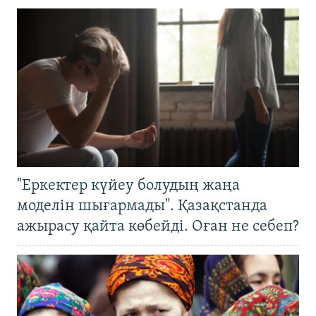
"Еркектер күйеу болудың жаңа
моделін шығармады". Қазақстанда
ажырасу қайта көбейді. Оған не себеп?