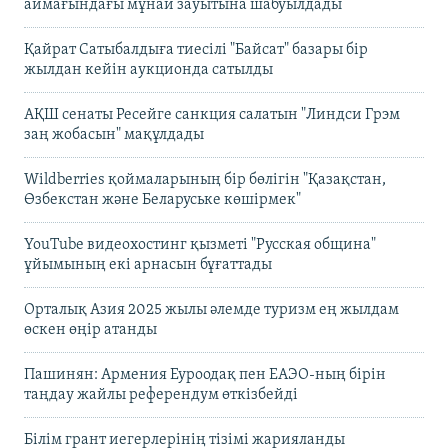
аймағындағы мұнай зауытына шабуылдады
Қайрат Сатыбалдыға тиесілі "Байсат" базары бір
жылдан кейін аукционда сатылды
АҚШ сенаты Ресейге санкция салатын "Линдси Грэм
заң жобасын" мақұлдады
Wildberries қоймаларының бір бөлігін "Қазақстан,
Өзбекстан және Беларуське көшірмек"
YouTube видеохостинг қызметі "Русская община"
ұйымының екі арнасын бұғаттады
Орталық Азия 2025 жылы әлемде туризм ең жылдам
өскен өңір атанды
Пашинян: Армения Еуроодақ пен ЕАЭО-ның бірін
таңдау жайлы референдум өткізбейді
Білім грант иегерлерінің тізімі жарияланды