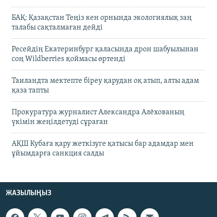
БАҚ: Қазақстан Теңіз кен орнында экологиялық заң
талабы сақталмаған дейді
Ресейдің Екатеринбург қаласында дрон шабуылынан
соң Wildberries қоймасы өртенді
Таиландта мектепте біреу қарудан оқ атып, алты адам
қаза тапты
Прокуратура журналист Александра Алёхованың
үкімін жеңілдетуді сұраған
АҚШ Кубаға қару жеткізуге қатысы бар адамдар мен
ұйымдарға санкция салды
ЖАЗЫЛЫҢЫЗ