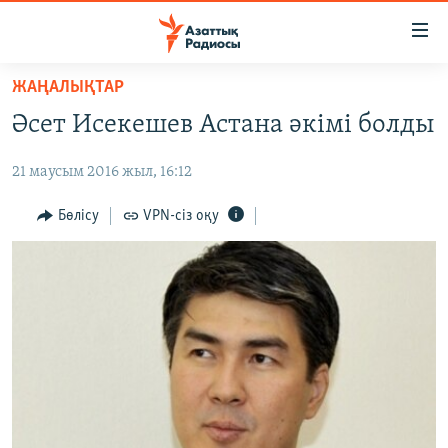
Accessibility
links
Skip
ЖАҢАЛЫҚТАР
to
ЖАҢАЛЫҚТАР
Әсет Исекешев Астана әкімі болды
main
САЯСАТ
content
21 маусым 2016 жыл, 16:12
AZATTYQTV
Skip
to
ҚАҢТАР ОҚИҒАСЫ
Бөлісу
VPN-сіз оқу
main
АДАМ ҚҰҚЫҚТАРЫ
Navigation
Skip
ӘЛЕУМЕТ
to
ӘЛЕМ
Search
АРНАЙЫ ЖОБАЛАР
Русский