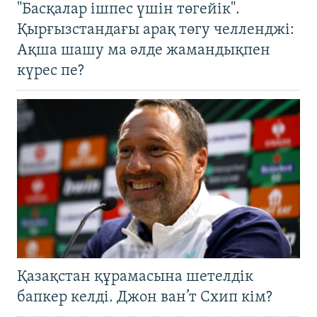
"Басқалар ішпес үшін төгейік".
Қырғызстандағы арақ төгу челленджі:
Ақша шашу ма әлде жамандықпен
күрес пе?
Қазақстан құрамасына шетелдік
бапкер келді. Джон ван’т Схип кім?