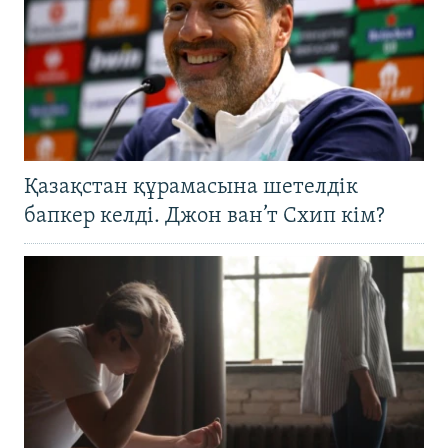
Қазақстан құрамасына шетелдік
бапкер келді. Джон ван’т Схип кім?