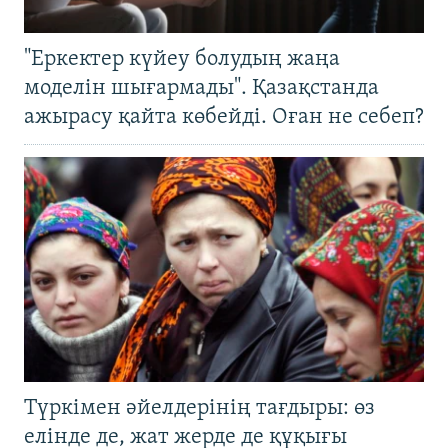
"Еркектер күйеу болудың жаңа
моделін шығармады". Қазақстанда
ажырасу қайта көбейді. Оған не себеп?
Түркімен әйелдерінің тағдыры: өз
елінде де, жат жерде де құқығы