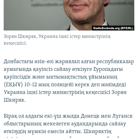
ЖАЗЫЛЫҢЫЗ
Басқа тілдерде
Зорян Шкиряк, Украина ішкі істер министрінің
кеңесшісі.
Донбастағы өзін-өзі жариялап алған республикалар
аумағында қауіпсіз сайлау өткізуге Еуропадағы
қауіпсіздік және ынтымақтастық ұйымының
(ЕҚЫҰ) 10-12 мың полицейі керек деп мәлімдеді
Украина ішкі істер министрінің кеңесшісі Зорян
Шкиряк.
Бірақ ол алдағы екі-үш жылда Донецк мен Луганск
облыстарының жекелеген аудандарында сайлау
өткізудің мүмкін емесін айтты. Шкиряктің