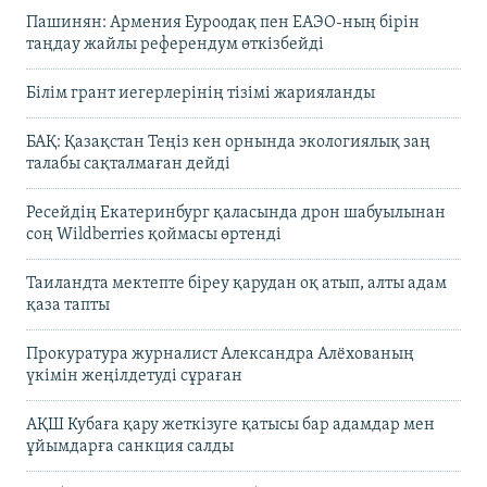
Пашинян: Армения Еуроодақ пен ЕАЭО-ның бірін
таңдау жайлы референдум өткізбейді
Білім грант иегерлерінің тізімі жарияланды
БАҚ: Қазақстан Теңіз кен орнында экологиялық заң
талабы сақталмаған дейді
Ресейдің Екатеринбург қаласында дрон шабуылынан
соң Wildberries қоймасы өртенді
Таиландта мектепте біреу қарудан оқ атып, алты адам
қаза тапты
Прокуратура журналист Александра Алёхованың
үкімін жеңілдетуді сұраған
АҚШ Кубаға қару жеткізуге қатысы бар адамдар мен
ұйымдарға санкция салды