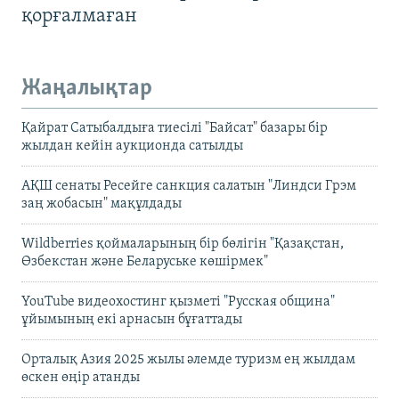
қорғалмаған
Жаңалықтар
Қайрат Сатыбалдыға тиесілі "Байсат" базары бір
жылдан кейін аукционда сатылды
АҚШ сенаты Ресейге санкция салатын "Линдси Грэм
заң жобасын" мақұлдады
Wildberries қоймаларының бір бөлігін "Қазақстан,
Өзбекстан және Беларуське көшірмек"
YouTube видеохостинг қызметі "Русская община"
ұйымының екі арнасын бұғаттады
Орталық Азия 2025 жылы әлемде туризм ең жылдам
өскен өңір атанды