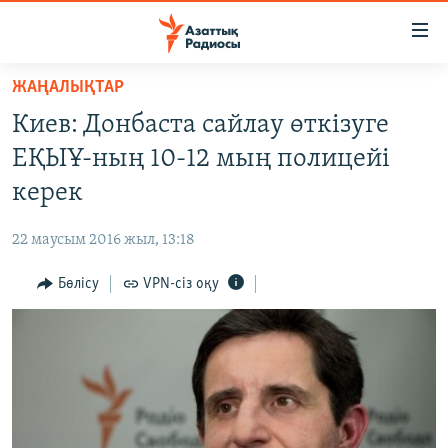
Accessibility
links
Skip
ЖАҢАЛЫҚТАР
to
ЖАҢАЛЫҚТАР
Киев: Донбаста сайлау өткізуге
main
САЯСАТ
content
ЕҚЫҰ-ның 10-12 мың полицейі
AZATTYQTV
Skip
керек
to
ҚАҢТАР ОҚИҒАСЫ
main
22 маусым 2016 жыл, 13:18
АДАМ ҚҰҚЫҚТАРЫ
Navigation
Skip
Бөлісу
VPN-сіз оқу
ӘЛЕУМЕТ
to
ӘЛЕМ
Search
АРНАЙЫ ЖОБАЛАР
Русский