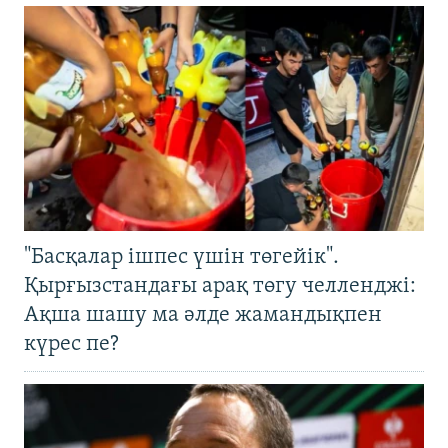
"Басқалар ішпес үшін төгейік".
Қырғызстандағы арақ төгу челленджі:
Ақша шашу ма әлде жамандықпен
күрес пе?