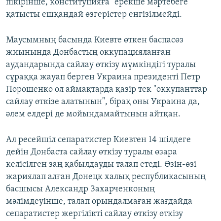
пікірінше, конституцияға "ерекше мәртебеге"
қатысты ешқандай өзгерістер енгізілмейді.
Маусымның басында Киевте өткен баспасөз
жиынында Донбастың оккупацияланған
аудандарында сайлау өткізу мүмкіндігі туралы
сұраққа жауап берген Украина президенті Петр
Порошенко ол аймақтарда қазір тек "оккупанттар
сайлау өткізе алатынын", бірақ оны Украина да,
әлем елдері де мойындамайтынын айтқан.
Ал ресейшіл сепаратистер Киевтен 14 шілдеге
дейін Донбаста сайлау өткізу туралы өзара
келісілген заң қабылдауды талап етеді. Өзін-өзі
жариялап алған Донецк халық республикасының
басшысы Александр Захарченконың
мәлімдеуінше, талап орындалмаған жағдайда
сепаратистер жергілікті сайлау өткізу өткізу