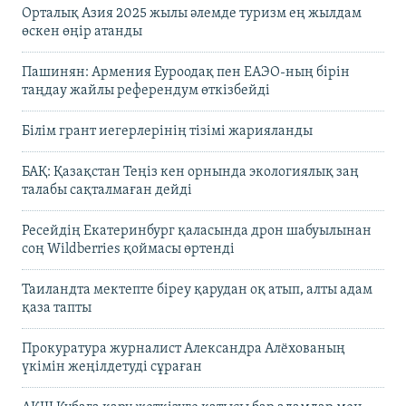
Орталық Азия 2025 жылы әлемде туризм ең жылдам
өскен өңір атанды
Пашинян: Армения Еуроодақ пен ЕАЭО-ның бірін
таңдау жайлы референдум өткізбейді
Білім грант иегерлерінің тізімі жарияланды
БАҚ: Қазақстан Теңіз кен орнында экологиялық заң
талабы сақталмаған дейді
Ресейдің Екатеринбург қаласында дрон шабуылынан
соң Wildberries қоймасы өртенді
Таиландта мектепте біреу қарудан оқ атып, алты адам
қаза тапты
Прокуратура журналист Александра Алёхованың
үкімін жеңілдетуді сұраған