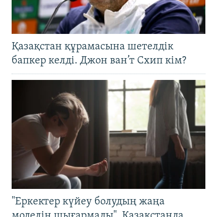
Қазақстан құрамасына шетелдік
бапкер келді. Джон ван’т Схип кім?
"Еркектер күйеу болудың жаңа
моделін шығармады". Қазақстанда