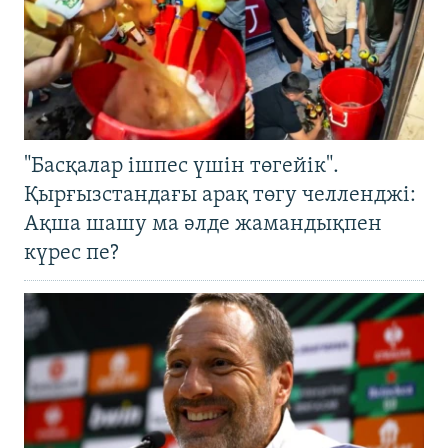
"Басқалар ішпес үшін төгейік".
Қырғызстандағы арақ төгу челленджі:
Ақша шашу ма әлде жамандықпен
күрес пе?