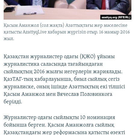
ЖАЗЫЛЫҢЫЗ
Қасым Аманжол (сол жақта) Азаттықтағы жер мәселесіне
қатысты AzattyqLive хабарын жүргізіп отыр. 16 мамыр 2016
Басқа тілдерде
жыл.
Қазақстан журналистер одағы (ҚЖО) ұйымы
журналистика саласында тағайындаған
сыйлықтың 2016 жылғы иегерлерін жариялады.
ҚазТАГ-тың хабарлауынша, биыл сыйлық сегіз
журналиске, оның ішінде Азаттықтың екі тілшісі
Қасым Аманжол мен Вячеслав Половинкоға
берілді.
Журналистер одағы сыйлықты 10 номинация
бойынша берген. Қасым Аманжолға сыйлық
Қазақстандағы жер реформасына қатысты өзекті