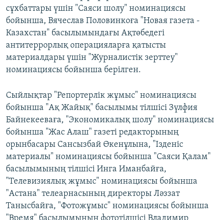
сұхбаттары үшін "Саяси шолу" номинациясы
бойынша, Вячеслав Половинкоға "Новая газета -
Казахстан" басылымындағы Ақтөбедегі
антитеррорлық операцияларға қатысты
материалдары үшін "Журналистік зерттеу"
номинациясы бойынша берілген.
Сыйлықтар "Репортерлік жұмыс" номинациясы
бойынша "Ақ Жайық" басылымы тілшісі Зүлфия
Байнекееваға, "Экономикалық шолу" номинациясы
бойынша "Жас Алаш" газеті редакторының
орынбасары Сансызбай Өкенұлына, "Ізденіс
материалы" номинациясы бойынша "Саяси Қалам"
басылымының тілшісі Инга Иманбайға,
"Телевизиялық жұмыс" номинациясы бойынша
"Астана" телеарнасының директоры Ләззат
Танысбайға, "Фотожұмыс" номинациясы бойынша
"Время" басылымының фототілшісі Владимир