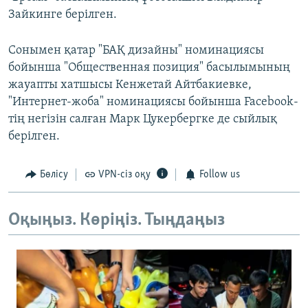
Зайкинге берілген.
Сонымен қатар "БАҚ дизайны" номинациясы
бойынша "Общественная позиция" басылымының
жауапты хатшысы Кенжетай Айтбакиевке,
"Интернет-жоба" номинациясы бойынша Facebook-
тің негізін салған Марк Цукербергке де сыйлық
берілген.
Бөлісу
VPN-сіз оқу
Follow us
Оқыңыз. Көріңіз. Тыңдаңыз