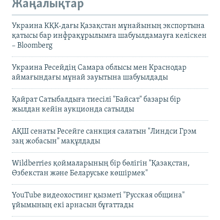
Жаңалықтар
Украина КҚК-дағы Қазақстан мұнайының экспортына
қатысы бар инфрақұрылымға шабуылдамауға келіскен
– Bloomberg
Украина Ресейдің Самара облысы мен Краснодар
аймағындағы мұнай зауытына шабуылдады
Қайрат Сатыбалдыға тиесілі "Байсат" базары бір
жылдан кейін аукционда сатылды
АҚШ сенаты Ресейге санкция салатын "Линдси Грэм
заң жобасын" мақұлдады
Wildberries қоймаларының бір бөлігін "Қазақстан,
Өзбекстан және Беларуське көшірмек"
YouTube видеохостинг қызметі "Русская община"
ұйымының екі арнасын бұғаттады