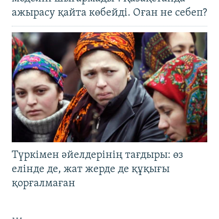
ажырасу қайта көбейді. Оған не себеп?
Түркімен әйелдерінің тағдыры: өз
елінде де, жат жерде де құқығы
қорғалмаған