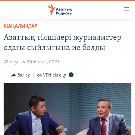
Accessibility
links
Skip
ЖАҢАЛЫҚТАР
to
ЖАҢАЛЫҚТАР
Азаттық тілшілері журналистер
main
САЯСАТ
content
одағы сыйлығына ие болды
AZATTYQTV
Skip
to
23 маусым 2016 жыл, 07:51
ҚАҢТАР ОҚИҒАСЫ
main
АДАМ ҚҰҚЫҚТАРЫ
Бөлісу
VPN-сіз оқу
Navigation
Skip
ӘЛЕУМЕТ
to
ӘЛЕМ
Search
АРНАЙЫ ЖОБАЛАР
Русский