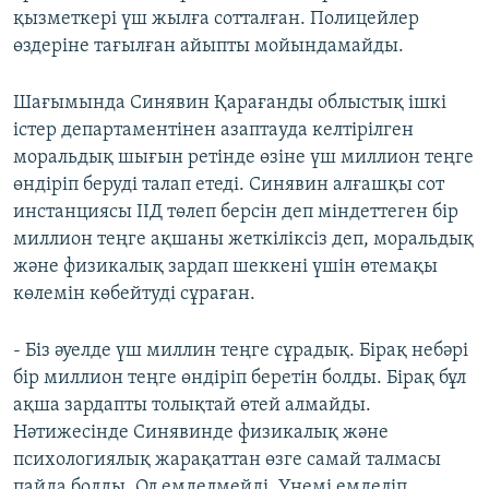
қызметкері үш жылға сотталған. Полицейлер
өздеріне тағылған айыпты мойындамайды.
Шағымында Синявин Қарағанды облыстық ішкі
істер департаментінен азаптауда келтірілген
моральдық шығын ретінде өзіне үш миллион теңге
өндіріп беруді талап етеді. Синявин алғашқы сот
инстанциясы ІІД төлеп берсін деп міндеттеген бір
миллион теңге ақшаны жеткіліксіз деп, моральдық
және физикалық зардап шеккені үшін өтемақы
көлемін көбейтуді сұраған.
- Біз әуелде үш миллин теңге сұрадық. Бірақ небәрі
бір миллион теңге өндіріп беретін болды. Бірақ бұл
ақша зардапты толықтай өтей алмайды.
Нәтижесінде Синявинде физикалық және
психологиялық жарақаттан өзге самай талмасы
пайда болды. Ол емделмейді. Үнемі емделіп,