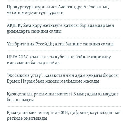
Прокуратура журналист Александра Алёхованың
үкімін жеңілдетуді сұраған
АҚШ Кубаға қару жеткізуге қатысы бар адамдар мен
ұйымдарға санкция салды
Ұлыбритания Ресейдің алты банкіне санкция салды
UEFA 2030 жылғы әлем кубогына бойкот жариялау
идеясынан бас тартпайды
"Жосықсыз ұстау". Қазақстанның адам құқығы бюросы
Ермек Нарымбаев жайлы мәлімдеме жасады
Қазақстанда рақымшылықпен 1,5 мың адам қамаудан
босап шықты
Қазақстан мектептерінде ЖИ, цифрлық қауіпсіздік пән
ретінде оқытылады