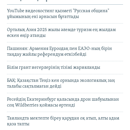
YouTube видеохостинг қызметі "Русская община"
ұйымының екі арнасын бұғаттады
Орталық Азия 2025 жылы әлемде туризм ең жылдам
өскен өңір атанды
Пашинян: Армения Еуроодақ пен ЕАЭО-ның бірін
таңдау жайлы референдум өткізбейді
Білім грант иегерлерінің тізімі жарияланды
БАҚ: Қазақстан Теңіз кен орнында экологиялық заң
талабы сақталмаған дейді
Ресейдің Екатеринбург қаласында дрон шабуылынан
соң Wildberries қоймасы өртенді
Таиландта мектепте біреу қарудан оқ атып, алты адам
қаза тапты