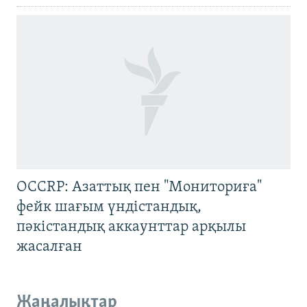
OCCRP: Азаттық пен "Мониториға"
фейк шағым үндістандық,
пәкістандық аккаунттар арқылы
жасалған
Жаңалықтар