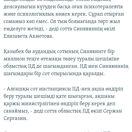
денсаулығын күтуден басқа оған психотерапевтік
және психологиялық көмек керек. Сұрап отырған
сомамыз көп емес. Ол тым болмағанда төрт жыл
емделуге жетеді, - деді сотта Синявиннің өкілі
Елизавета Ахметова.
Қазыбек би аудандық сотының Синявинге бір
миллион теңге өтемақы төлеу туралы шешіміне
облыстық ІІД де шағымданған. ІІД мен Синявиннің
шағымдары бір сот отырысында қаралды.
- Алғашқы сот инстанциясы ІІД-нен ақша өндіріп
беру туралы шешімді қате шығарған, ақшаны
қаржы министрлігінен өндіріп беру керек деп
санаймыз, - деді сотта облыстық ІІД өкілі Сержан
Серғазин.