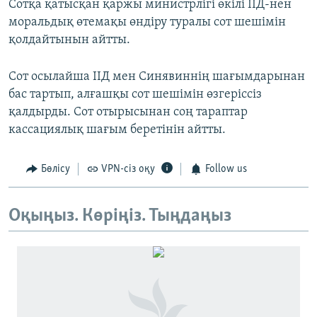
Сотқа қатысқан қаржы министрлігі өкілі ІІД-нен
моральдық өтемақы өндіру туралы сот шешімін
қолдайтынын айтты.
Сот осылайша ІІД мен Синявиннің шағымдарынан
бас тартып, алғашқы сот шешімін өзгеріссіз
қалдырды. Сот отырысынан соң тараптар
кассациялық шағым беретінін айтты.
Бөлісу
VPN-сіз оқу
Follow us
Оқыңыз. Көріңіз. Тыңдаңыз