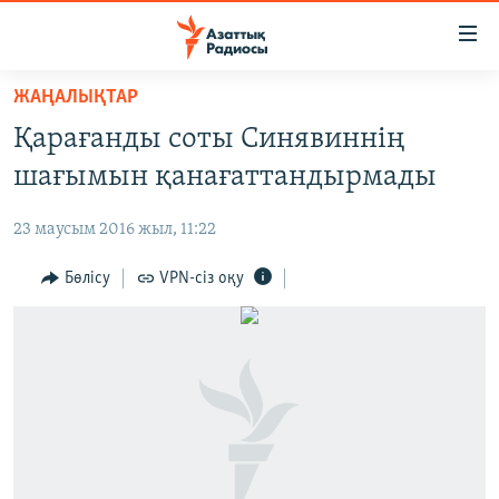
Accessibility
links
Skip
ЖАҢАЛЫҚТАР
to
ЖАҢАЛЫҚТАР
Қарағанды соты Синявиннің
main
САЯСАТ
content
шағымын қанағаттандырмады
AZATTYQTV
Skip
to
23 маусым 2016 жыл, 11:22
ҚАҢТАР ОҚИҒАСЫ
main
АДАМ ҚҰҚЫҚТАРЫ
Бөлісу
VPN-сіз оқу
Navigation
Skip
ӘЛЕУМЕТ
to
ӘЛЕМ
Search
АРНАЙЫ ЖОБАЛАР
Русский