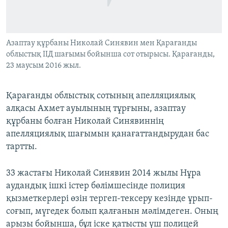
ЖАЗЫЛЫҢЫЗ
Азаптау құрбаны Николай Синявин мен Қарағанды
облыстық ІІД шағымы бойынша сот отырысы. Қарағанды,
Басқа тілдерде
23 маусым 2016 жыл.
Қарағанды облыстық сотының апелляциялық
алқасы Ахмет ауылының тұрғыны, азаптау
құрбаны болған Николай Синявиннің
апелляциялық шағымын қанағаттандырудан бас
тартты.
33 жастағы Николай Синявин 2014 жылы Нұра
аудандық ішкі істер бөлімшесінде полиция
қызметкерлері өзін тергеп-тексеру кезінде ұрып-
соғып, мүгедек болып қалғанын мәлімдеген. Оның
арызы бойынша, бұл іске қатысты үш полицей