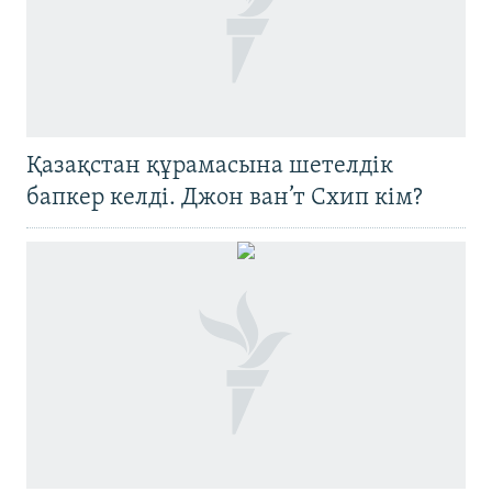
Қазақстан құрамасына шетелдік
бапкер келді. Джон ван’т Схип кім?