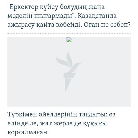
"Еркектер күйеу болудың жаңа
моделін шығармады". Қазақстанда
ажырасу қайта көбейді. Оған не себеп?
Түркімен әйелдерінің тағдыры: өз
елінде де, жат жерде де құқығы
қорғалмаған