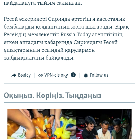
пайдалануға тыйым салынған.
Ресей әскерилері Сирияда өртегіш я кассеталық
бомбаларды қолданғанын жоқа шығарады. Бірақ
Ресейдің мемлекеттік Russia Today агенттігінің
өткен аптадағы хабарында Сириядағы Ресей
ұшақтарының осындай қарулармен
жабдықталғаны байқалады.
Бөлісу
VPN-сіз оқу
Follow us
Оқыңыз. Көріңіз. Тыңдаңыз