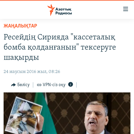
Accessibility
links
Skip
ЖАҢАЛЫҚТАР
to
ЖАҢАЛЫҚТАР
Ресейдің Сирияда "кассеталық
main
САЯСАТ
content
бомба қолданғанын" тексеруге
AZATTYQTV
Skip
шақырды
to
ҚАҢТАР ОҚИҒАСЫ
main
24 маусым 2016 жыл, 08:26
АДАМ ҚҰҚЫҚТАРЫ
Navigation
Skip
Бөлісу
VPN-сіз оқу
ӘЛЕУМЕТ
to
ӘЛЕМ
Search
АРНАЙЫ ЖОБАЛАР
Русский