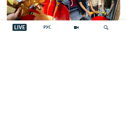
LIVE
РУС
"Басқалар ішпес үшін төгейік".
Қырғызстандағы арақ төгу челленджі:
İздеу
Ақша шашу ма әлде жамандықпен
күрес пе?