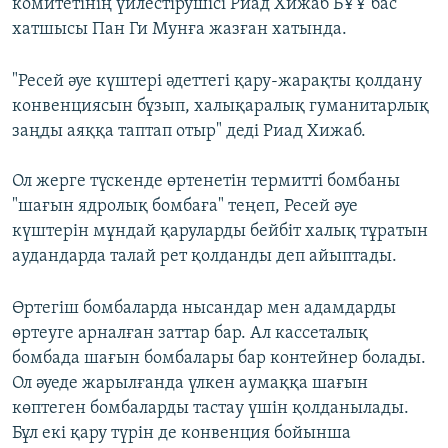
комитетінің үйлестірушісі Риад Хижаб БҰҰ бас
хатшысы Пан Ги Мунға жазған хатында.
"Ресей әуе күштері әдеттегі қару-жарақты қолдану
конвенциясын бұзып, халықаралық гуманитарлық
заңды аяққа таптап отыр" деді Риад Хижаб.
Ол жерге түскенде өртенетін термитті бомбаны
"шағын ядролық бомбаға" теңеп, Ресей әуе
күштерін мұндай қаруларды бейбіт халық тұратын
аудандарда талай рет қолданды деп айыптады.
Өртегіш бомбаларда нысандар мен адамдарды
өртеуге арналған заттар бар. Ал кассеталық
бомбада шағын бомбалары бар контейнер болады.
Ол әуеде жарылғанда үлкен аумаққа шағын
көптеген бомбаларды тастау үшін қолданылады.
Бұл екі қару түрін де конвенция бойынша