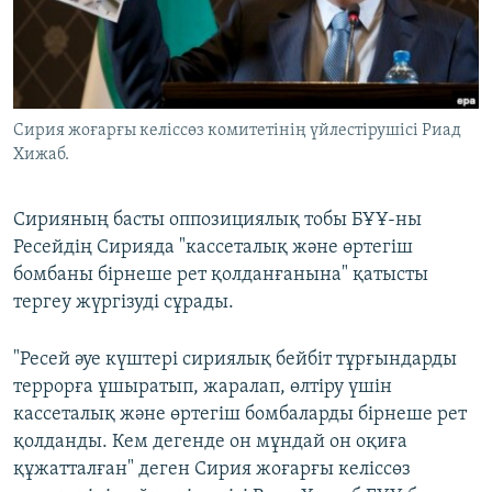
ЖАЗЫЛЫҢЫЗ
Басқа тілдерде
Сирия жоғарғы келіссөз комитетінің үйлестірушісі Риад
Хижаб.
Сирияның басты оппозициялық тобы БҰҰ-ны
Ресейдің Сирияда "кассеталық және өртегіш
бомбаны бірнеше рет қолданғанына" қатысты
тергеу жүргізуді сұрады.
"Ресей әуе күштері сириялық бейбіт тұрғындарды
террорға ұшыратып, жаралап, өлтіру үшін
кассеталық және өртегіш бомбаларды бірнеше рет
қолданды. Кем дегенде он мұндай он оқиға
құжатталған" деген Сирия жоғарғы келіссөз