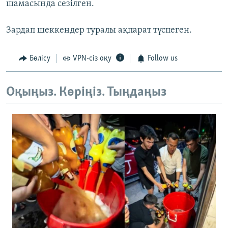
шамасында сезілген.
Зардап шеккендер туралы ақпарат түспеген.
Бөлісу
VPN-сіз оқу
Follow us
Оқыңыз. Көріңіз. Тыңдаңыз