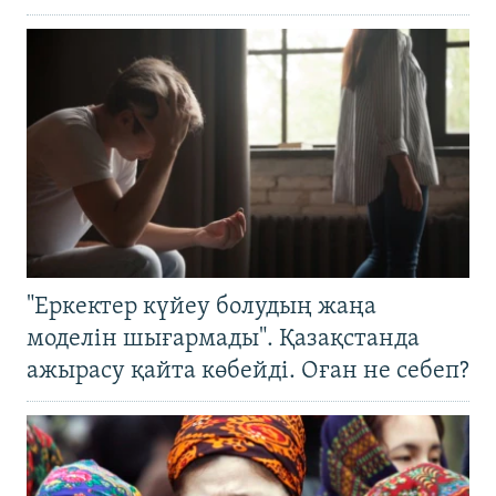
"Еркектер күйеу болудың жаңа
моделін шығармады". Қазақстанда
ажырасу қайта көбейді. Оған не себеп?