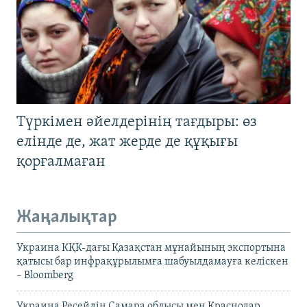
Түркімен әйелдерінің тағдыры: өз
елінде де, жат жерде де құқығы
қорғалмаған
Жаңалықтар
Украина КҚК-дағы Қазақстан мұнайының экспортына
қатысы бар инфрақұрылымға шабуылдамауға келіскен
– Bloomberg
Украина Ресейдің Самара облысы мен Краснодар