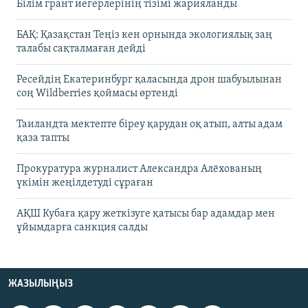
Білім грант иегерлерінің тізімі жарияланды
БАҚ: Қазақстан Теңіз кен орнында экологиялық заң
талабы сақталмаған дейді
Ресейдің Екатеринбург қаласында дрон шабуылынан
соң Wildberries қоймасы өртенді
Таиландта мектепте біреу қарудан оқ атып, алты адам
қаза тапты
Прокуратура журналист Александра Алёхованың
үкімін жеңілдетуді сұраған
АҚШ Кубаға қару жеткізуге қатысы бар адамдар мен
ұйымдарға санкция салды
ЖАЗЫЛЫҢЫЗ