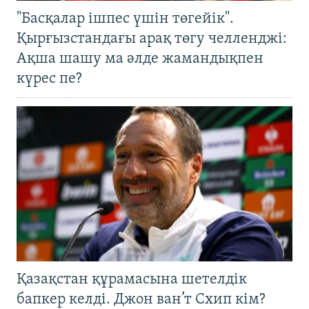
"Басқалар ішпес үшін төгейік".
Қырғызстандағы арақ төгу челленджі:
Ақша шашу ма әлде жамандықпен
күрес пе?
Қазақстан құрамасына шетелдік
бапкер келді. Джон ван’т Схип кім?