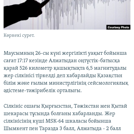
ЖАЗЫЛЫҢЫЗ
Басқа тілдерде
Көрнекі сурет.
Маусымның 26-сы күні жергілікті уақыт бойынша
сағат 17:17 кезінде Алматыдан оңтүстік-батысқа
қарай 526 километр қашықтықта 6,5 магнитудалы
жер сілкінісі тіркелді деп хабарлайды Қазақстан
білім және ғылым министрлігінің сейсмологиялық
әдістеме-тәжірибелік орталығы.
Сілкініс ошағы Қырғызстан, Тәжікстан мен Қытай
шекарасы тұсында болғаны хабарланды. Жер
сілкінісінің күші МSК-64 шкаласы бойынша
Шымкент пен Таразда 3 балл, Алматыда - 2 балл