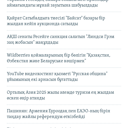
аймағындағы мұнай зауытына шабуылдады
Қайрат Сатыбалдыға тиесілі "Байсат" базары бір
жылдан кейін аукционда сатылды
АҚШ сенаты Ресейге санкция салатын "Линдси Грэм
заң жобасын" мақұлдады
Wildberries қоймаларының бір бөлігін "Қазақстан,
Өзбекстан және Беларуське көшірмек"
YouTube видеохостинг қызметі "Русская община"
ұйымының екі арнасын бұғаттады
Орталық Азия 2025 жылы әлемде туризм ең жылдам
өскен өңір атанды
Пашинян: Армения Еуроодақ пен ЕАЭО-ның бірін
таңдау жайлы референдум өткізбейді