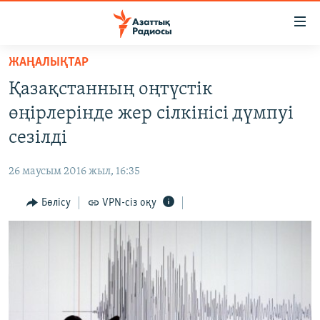
Accessibility
links
Skip
ЖАҢАЛЫҚТАР
to
ЖАҢАЛЫҚТАР
Қазақстанның оңтүстік
main
САЯСАТ
content
өңірлерінде жер сілкінісі дүмпуі
AZATTYQTV
Skip
сезілді
to
ҚАҢТАР ОҚИҒАСЫ
main
26 маусым 2016 жыл, 16:35
АДАМ ҚҰҚЫҚТАРЫ
Navigation
Skip
Бөлісу
VPN-сіз оқу
ӘЛЕУМЕТ
to
ӘЛЕМ
Search
АРНАЙЫ ЖОБАЛАР
Русский