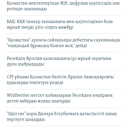
Қазақстан мектептерінде ЖИ, цифрлық қауіпсіздік пән
ретінде оқытылады
БАҚ: КҚК танкер тапшылығы мен қауіпсіздікке бола
мұнай тиеуді үзіп-созуға мәжбүр
"Қазақстан" арнасы сайлауалды дебаттағы сауалнамада
"ешқандай бұрмалау болған жоқ" дейді
Ресейдің Ярослав қаласындағы ірі мұнай зауытына
дрон шабуылдады
CPJ ұйымы Қазақстан билігін Лұқпан Ахмедияровты
қудалауды тоқтатуға үндеді
Wildberries негізгі қоймаларын Ресейден көшірмек
деген хабарды жоққа шығарды
"Әділ сөз" қоры Динара Егеубаеваға қатысты істі ашық
тергеуге шақырды