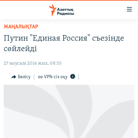
Accessibility
links
Skip
ЖАҢАЛЫҚТАР
to
ЖАҢАЛЫҚТАР
Путин "Единая Россия" съезінде
main
САЯСАТ
content
сөйлейді
AZATTYQTV
Skip
to
27 маусым 2016 жыл, 08:55
ҚАҢТАР ОҚИҒАСЫ
main
АДАМ ҚҰҚЫҚТАРЫ
Бөлісу
VPN-сіз оқу
Navigation
Skip
ӘЛЕУМЕТ
to
ӘЛЕМ
Search
АРНАЙЫ ЖОБАЛАР
Русский