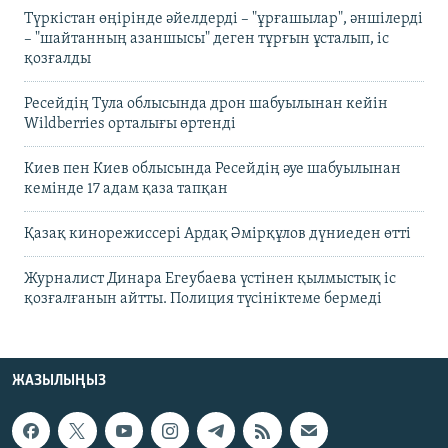
Түркістан өңірінде әйелдерді – "ұрғашылар", әншілерді
– "шайтанның азаншысы" деген тұрғын ұсталып, іс
қозғалды
Ресейдің Тула облысында дрон шабуылынан кейін
Wildberries орталығы өртенді
Киев пен Киев облысында Ресейдің әуе шабуылынан
кемінде 17 адам қаза тапқан
Қазақ кинорежиссері Ардақ Әмірқұлов дүниеден өтті
Журналист Динара Егеубаева үстінен қылмыстық іс
қозғалғанын айтты. Полиция түсініктеме бермеді
ЖАЗЫЛЫҢЫЗ