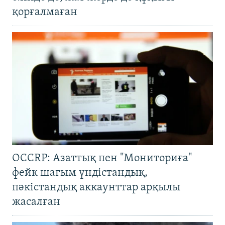
қорғалмаған
OCCRP: Азаттық пен "Мониториға"
фейк шағым үндістандық,
пәкістандық аккаунттар арқылы
жасалған