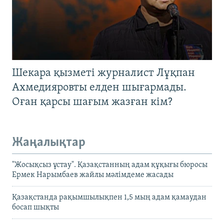
Шекара қызметі журналист Лұқпан
Ахмедияровты елден шығармады.
Оған қарсы шағым жазған кім?
Жаңалықтар
"Жосықсыз ұстау". Қазақстанның адам құқығы бюросы
Ермек Нарымбаев жайлы мәлімдеме жасады
Қазақстанда рақымшылықпен 1,5 мың адам қамаудан
босап шықты