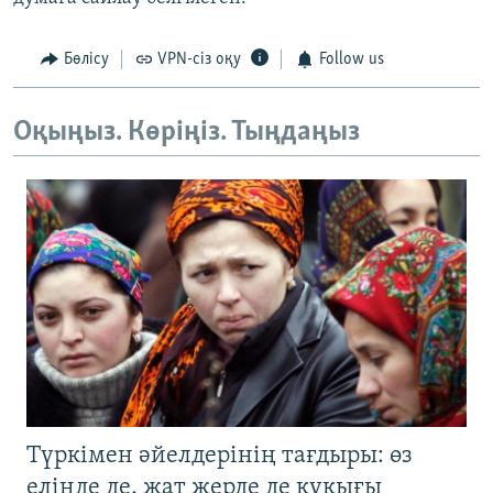
Бөлісу
VPN-сіз оқу
Follow us
Оқыңыз. Көріңіз. Тыңдаңыз
Түркімен әйелдерінің тағдыры: өз
елінде де, жат жерде де құқығы