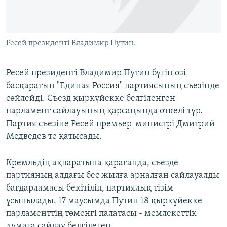
ЖАЗЫЛЫҢЫЗ
Ресей президенті Владимир Путин.
Басқа тілдерде
Ресей президенті Владимир Путин бүгін өзі
басқаратын "Единая Россия" партиясының съезінде
сөйлейді. Съезд қыркүйекке белгіленген
парламент сайлауының қарсаңында өткелі тұр.
Партия съезіне Ресей премьер-министрі Дмитрий
Медведев те қатысады.
Кремльдің ақпаратына қарағанда, съезде
партияның алдағы бес жылға арналған сайлауалды
бағдарламасы бекітіліп, партиялық тізім
ұсынылады. 17 маусымда Путин 18 қыркүйекке
парламенттің төменгі палатасы - мемлекеттік
думаға сайлау белгілеген.