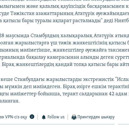
ылығымен және қалалық қауіпсіздік басқармасымен к
есуде Тәжікстан азаматтарының Ататүрік әуежайындағ
 қатысы бары туралы ақпарат расталмады" деді Ниятб
ін 28 маусымда Стамбулдың халықаралық Ататүрік атын
олған жарылыстарға үш тәжік жанкештісінің қатысы 
лымның мәліметінше, жанкештілер әуежайға таксиме
риалында бақылау камерасынан алынды деген сурет
 Бірақ жанкештілердің қандай топқа қатысы бары ай
і кеше Стамбулдағы жарылыстарды экстремистік "Исла
 мүмкін деп мәлімдеген. Бірақ әзірге ешкім теракті
оңғы мәліметтер бойынша, теракт салдарынан 42 адам 
аланған.
VPN-сіз оқу
Follow us
Принтерден шығару