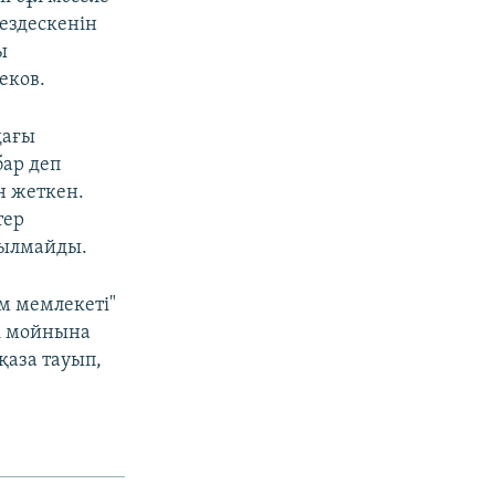
ездескенін
ы
еков.
дағы
бар деп
н жеткен.
тер
тылмайды.
м мемлекеті"
ні мойнына
қаза тауып,