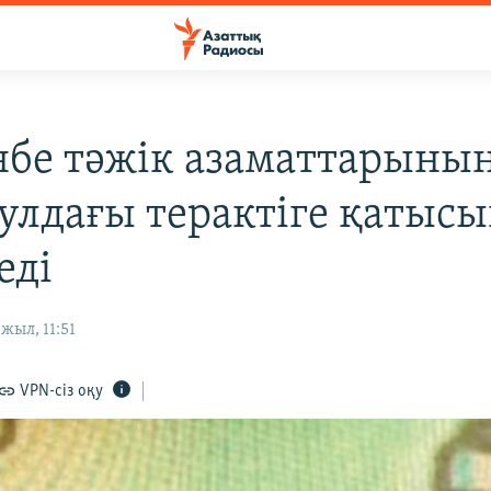
бе тәжік азаматтарыны
улдағы терактіге қатыс
еді
жыл, 11:51
VPN-сіз оқу