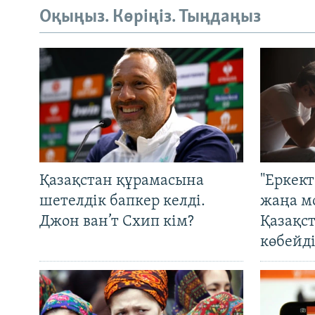
Оқыңыз. Көріңіз. Тыңдаңыз
Қазақстан құрамасына
"Еркек
шетелдік бапкер келді.
жаңа м
Джон ван’т Схип кім?
Қазақс
көбейді