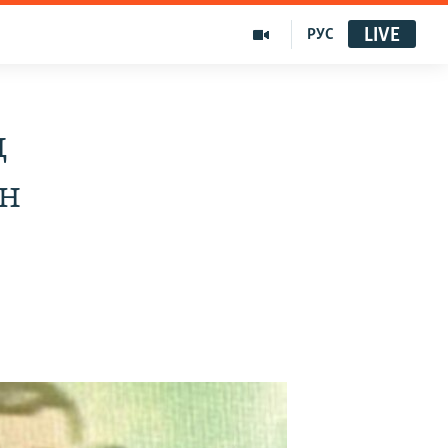
LIVE
РУС
ң
ын