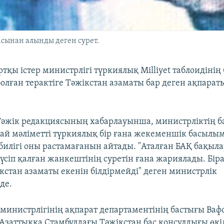
асынан алынды деген сурет.
тқы істер министрлігі түркиялық Milliyet таблоидінің
олған терактіге Тәжікстан азаматы бар деген ақпарат
әжік редакциясының хабарлауынша, министрліктің б
ай мәліметті түркиялық бір ғана жекеменшік басылым
билігі оны растамағанын айтады. "Аталған БАҚ бақыла
үсіп қалған жанкештінің суретін ғана жариялады. Біра
кстан азаматы екенін білдірмейді" деген министрлік
де.
 министрлігінің ақпарат департаментінің бастығы Ваф
Азаттыққа Стамбулдағы Тәжікстан бас консулдығы өкіл