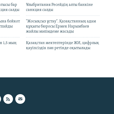
атысы бар
Ұлыбритания Ресейдің алты банкіне
кция салды
санкция салды
ына бойкот
"Жосықсыз ұстау". Қазақстанның адам
ртпайды
құқығы бюросы Ермек Нарымбаев
жайлы мәлімдеме жасады
 1,5 мың
Қазақстан мектептерінде ЖИ, цифрлық
қауіпсіздік пән ретінде оқытылады