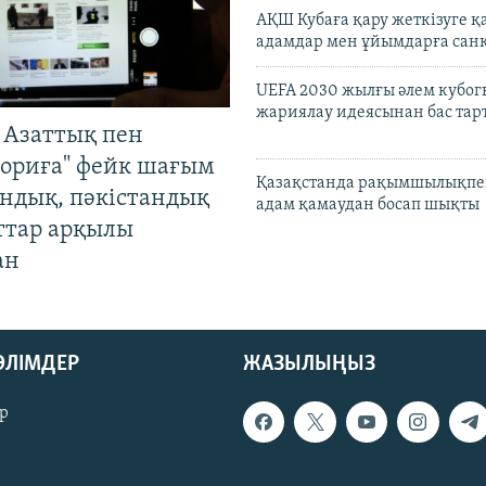
АҚШ Кубаға қару жеткізуге қ
адамдар мен ұйымдарға сан
UEFA 2030 жылғы әлем кубог
жариялау идеясынан бас та
 Азаттық пен
ориға" фейк шағым
Қазақстанда рақымшылықпен
андық, пәкістандық
адам қамаудан босап шықты
ттар арқылы
ан
БӨЛІМДЕР
ЖАЗЫЛЫҢЫЗ
р