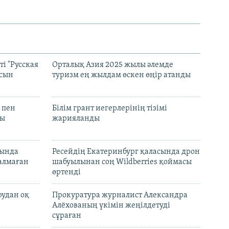
і "Русская
Орталық Азия 2025 жылы әлемде
асын
туризм ең жылдам өскен өңір атанды
 пен
Білім грант иегерлерінің тізімі
лы
жарияланды
нында
Ресейдің Екатеринбург қаласында дрон
талмаған
шабуылынан соң Wildberries қоймасы
өртенді
рудан оқ
Прокуратура журналист Александра
Алёхованың үкімін жеңілдетуді
сұраған