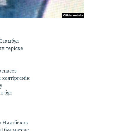
 Стамбул
ын теріске
аспасөз
 келтіргенін
у
қ бұл
о Ниятбеков
і бұл мәселе