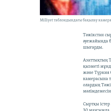
Milliyet таблоидындағы бақылау камер
Тәжікстан сыр
әуежайында б
шығарды.
Азаттықтың Т
қызметі мұнд
және Түркия 
камерасына т
олардың Тәжі
мәлімдемесін
Сыртқы істер
30 маусымда 