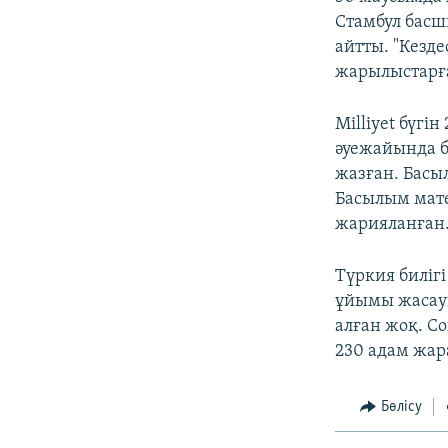
Стамбул басш
айтты. "Кезд
жарылыстарға
Milliyet бүг
әуежайында б
жазған. Басы
Басылым мате
жарияланған.
Түркия биліг
ұйымы жасауы
алған жоқ. С
230 адам жар
Бөлісу