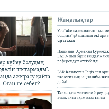
Жаңалықтар
YouTube видеохостинг қызмет
община" ұйымының екі арн
бұғаттады
Пашинян: Армения Еуроодақ
ЕАЭО-ның бірін таңдау жай
референдум өткізбейді
тер күйеу болудың
оделін шығармады".
БАҚ: Қазақстан Теңіз кен ор
танда ажырасу қайта
экологиялық заң талабы сақ
дейді
. Оған не себеп?
Таиландта мектепте біреу қа
атып, алты адам қаза тапты