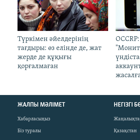
Түркімен әйелдерінің
OCCRP:
тағдыры: өз елінде де, жат
"Монит
жерде де құқығы
үндіст
қорғалмаған
аккаун
жасалғ
ЖАЛПЫ МӘЛІМЕТ
НЕГІЗГІ 
Хабарласыңыз
Жаңалықта
Біз туралы
Қазақстан