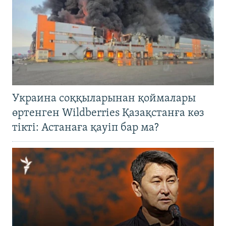
Украина соққыларынан қоймалары
өртенген Wildberries Қазақстанға көз
тікті: Астанаға қауіп бар ма?