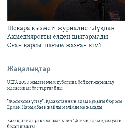
Шекара қызметі журналист Лұқпан
Ахмедияровты елден шығармады.
Оған қарсы шағым жазған кім?
Жаңалықтар
UEFA 2030 жылғы әлем кубогына бойкот жариялау
идеясынан бас тартпайды
"Жосықсыз ұстау". Қазақстанның адам құқығы бюросы
Ермек Нарымбаев жайлы мәлімдеме жасады
Қазақстанда рақымшылықпен 1,5 мың адам қамаудан
босап шықты