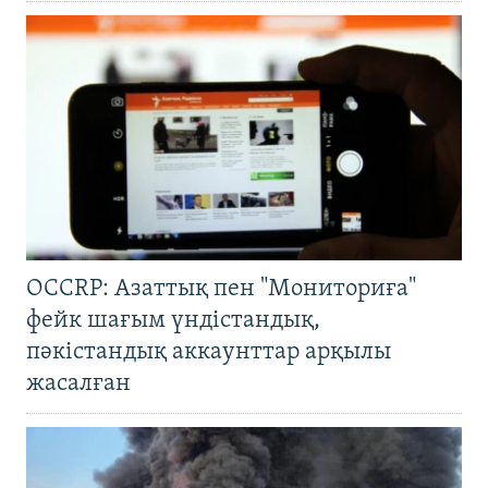
OCCRP: Азаттық пен "Мониториға"
фейк шағым үндістандық,
пәкістандық аккаунттар арқылы
жасалған