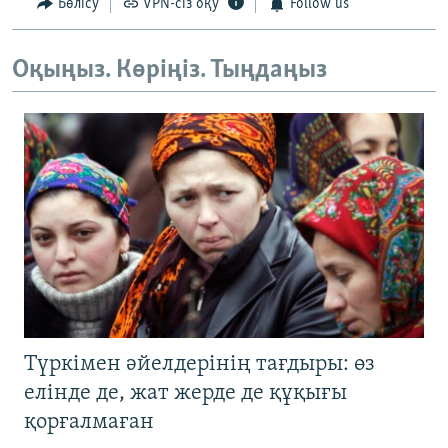
Бөлісу
VPN-сіз оқу
Follow us
Оқыңыз. Көріңіз. Тыңдаңыз
Түркімен әйелдерінің тағдыры: өз
елінде де, жат жерде де құқығы
қорғалмаған