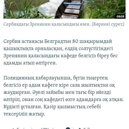
ЖАЗЫЛЫҢЫЗ
Сербиядағы Зренянин қаласындағы өзен. (Көрнекі сурет.)
Басқа тілдерде
Сербия астанасы Белградтан 80 шақырымдай
қашықтықта орналасқан, елдің солтүстігіндегі
Зренянин қаласындағы кафеде белгісіз біреу бес
адамды атып өлтірген.
Полицияның хабарлауынша, бүгін таңертең
белгісіз ер адам кафеге кіре сала мылтықтан оқ
жаудырған. Әуелі зайыбы мен тағы бір әйелді
өлтіріп, онан соң кафедегі өзге адамдарға оқ атқан.
Күдікті ұсталған. Қазір қылмыстың себебі
тексеріліп жатыр.