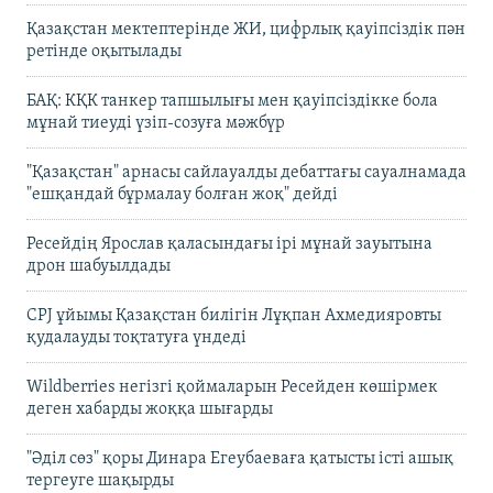
Қазақстан мектептерінде ЖИ, цифрлық қауіпсіздік пән
ретінде оқытылады
БАҚ: КҚК танкер тапшылығы мен қауіпсіздікке бола
мұнай тиеуді үзіп-созуға мәжбүр
"Қазақстан" арнасы сайлауалды дебаттағы сауалнамада
"ешқандай бұрмалау болған жоқ" дейді
Ресейдің Ярослав қаласындағы ірі мұнай зауытына
дрон шабуылдады
CPJ ұйымы Қазақстан билігін Лұқпан Ахмедияровты
қудалауды тоқтатуға үндеді
Wildberries негізгі қоймаларын Ресейден көшірмек
деген хабарды жоққа шығарды
"Әділ сөз" қоры Динара Егеубаеваға қатысты істі ашық
тергеуге шақырды