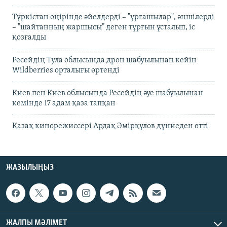
Түркістан өңірінде әйелдерді – "ұрғашылар", әншілерді
– "шайтанның жаршысы" деген тұрғын ұсталып, іс
қозғалды
Ресейдің Тула облысында дрон шабуылынан кейін
Wildberries орталығы өртенді
Киев пен Киев облысында Ресейдің әуе шабуылынан
кемінде 17 адам қаза тапқан
Қазақ кинорежиссері Ардақ Әмірқұлов дүниеден өтті
ЖАЗЫЛЫҢЫЗ
ЖАЛПЫ МӘЛІМЕТ