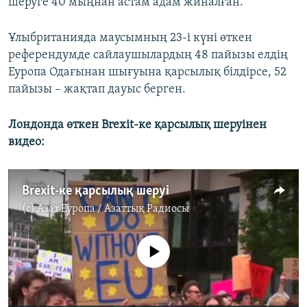
шеруге 40 мыңнан астам адам жиналған.
Ұлыбританияда маусымның 23-і күні өткен
референдумде сайлаушылардың 48 пайызы елдің
Еуропа Одағынан шығуына қарсылық білдірсе, 52
пайызы – жақтап дауыс берген.
Лондонда өткен Brexit-ке қарсылық шеруінен
видео:
Brexit-ке қарсылық шеруі
(c)
Азат Еуропа / Азаттық Радиосы
No media source currently available