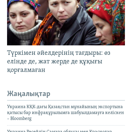
Түркімен әйелдерінің тағдыры: өз
елінде де, жат жерде де құқығы
қорғалмаған
Жаңалықтар
Украина КҚК-дағы Қазақстан мұнайының экспортына
қатысы бар инфрақұрылымға шабуылдамауға келіскен
– Bloomberg