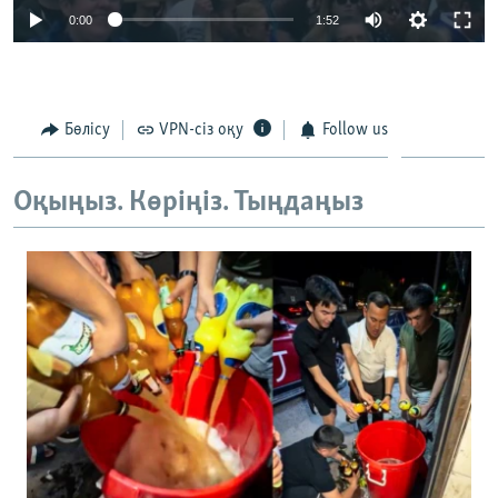
0:00
1:52
Бөлісу
VPN-сіз оқу
Follow us
Оқыңыз. Көріңіз. Тыңдаңыз