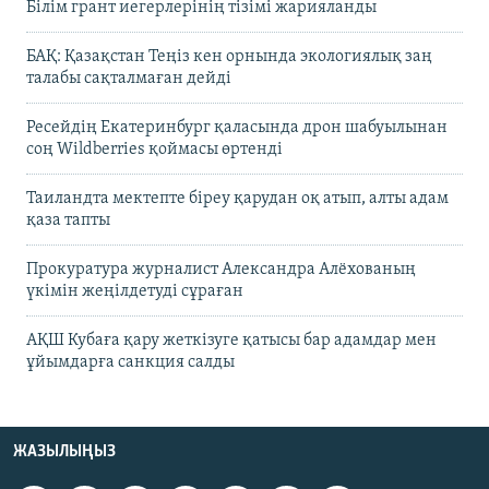
Білім грант иегерлерінің тізімі жарияланды
БАҚ: Қазақстан Теңіз кен орнында экологиялық заң
талабы сақталмаған дейді
Ресейдің Екатеринбург қаласында дрон шабуылынан
соң Wildberries қоймасы өртенді
Таиландта мектепте біреу қарудан оқ атып, алты адам
қаза тапты
Прокуратура журналист Александра Алёхованың
үкімін жеңілдетуді сұраған
АҚШ Кубаға қару жеткізуге қатысы бар адамдар мен
ұйымдарға санкция салды
ЖАЗЫЛЫҢЫЗ