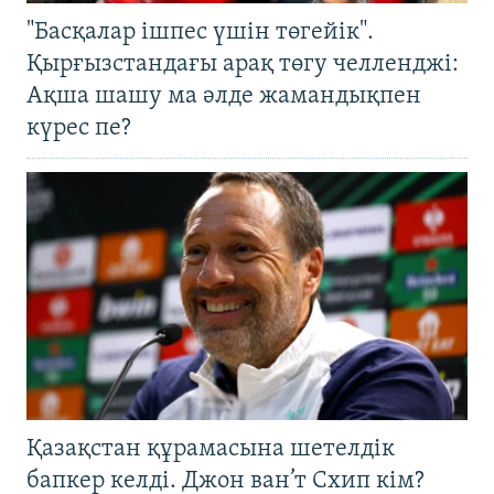
"Басқалар ішпес үшін төгейік".
Қырғызстандағы арақ төгу челленджі:
Ақша шашу ма әлде жамандықпен
күрес пе?
Қазақстан құрамасына шетелдік
бапкер келді. Джон ван’т Схип кім?