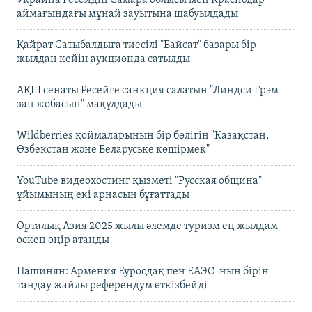
Украина Ресейдің Самара облысы мен Краснодар
аймағындағы мұнай зауытына шабуылдады
Қайрат Сатыбалдыға тиесілі "Байсат" базары бір
жылдан кейін аукционда сатылды
АҚШ сенаты Ресейге санкция салатын "Линдси Грэм
заң жобасын" мақұлдады
Wildberries қоймаларының бір бөлігін "Қазақстан,
Өзбекстан және Беларуське көшірмек"
YouTube видеохостинг қызметі "Русская община"
ұйымының екі арнасын бұғаттады
Орталық Азия 2025 жылы әлемде туризм ең жылдам
өскен өңір атанды
Пашинян: Армения Еуроодақ пен ЕАЭО-ның бірін
таңдау жайлы референдум өткізбейді