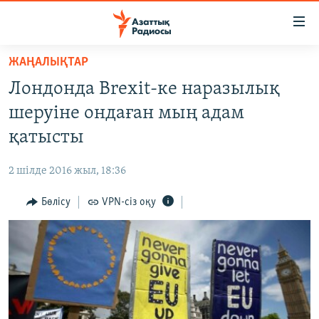
Accessibility
links
Skip
ЖАҢАЛЫҚТАР
to
ЖАҢАЛЫҚТАР
Лондонда Brexit-ке наразылық
main
САЯСАТ
content
шеруіне ондаған мың адам
AZATTYQTV
Skip
қатысты
to
ҚАҢТАР ОҚИҒАСЫ
main
2 шілде 2016 жыл, 18:36
АДАМ ҚҰҚЫҚТАРЫ
Navigation
Skip
Бөлісу
VPN-сіз оқу
ӘЛЕУМЕТ
to
ӘЛЕМ
Search
АРНАЙЫ ЖОБАЛАР
Русский