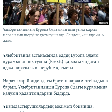
ЖАЗЫЛЫҢЫЗ
Басқа тілдерде
Ұлыбританияның Еуропа Одағынан шығуына қарсы
наразылық шеруіне қатысушылар. Лондон, 2 шілде 2016
жыл.
Ұлыбритания астанасында елдің Еуропа Одағы
құрамынан шығуына (Brexit) қарсы мыңдаған
адам наразылық шеруіне қатысты.
Наразылар Лондондағы британ парламенті алдына
барып, Ұлыбританияның Еуропа Одағы құрамында
қалуын қалайтындарын білдірді.
Ұйымдастырушылардың мәліметі бойынша,