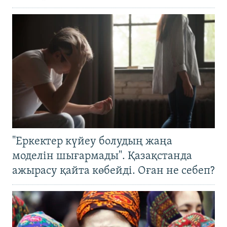
"Еркектер күйеу болудың жаңа
моделін шығармады". Қазақстанда
ажырасу қайта көбейді. Оған не себеп?