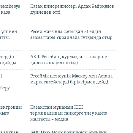
ейдің әуе
Қазақ кинорежиссері Ардақ Әмірқұлов
 қаза
дүниеден өтті
 үстінен
Ресей жағында соғысқан 51 елдің
йтты.
азаматтары Украинада тұтқында отыр
ктердің
АҚШ Ресейдің құрлықтағы әскеріне
л қойды
қарсы санкция енгізді
і
Ресейлік шенеунік Мәскеу мен Астана
маркетплейстерді біріктірмек дейді
 беру
электронды
Қазақстан мұнайын КҚК
лқыға
терминалынан танкерге тиеу қайта
жалғасты – медиа
өз айтқан
БАҚ: Нью-Йорк полициясы Бруклин