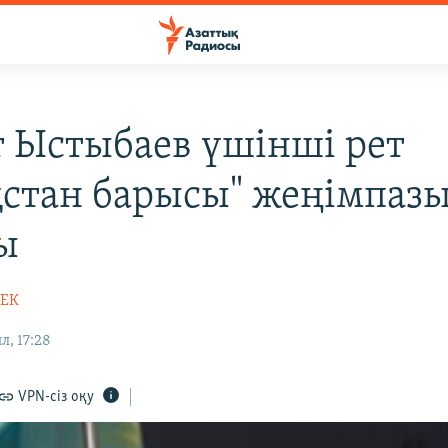
т Ыстыбаев үшінші рет
қстан барысы" жеңімпаз
ы
БЕК
л, 17:28
VPN-сіз оқу