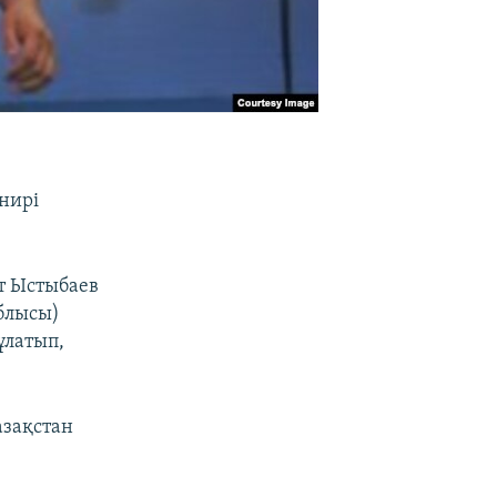
рнирі
іт Ыстыбаев
блысы)
ұлатып,
азақстан