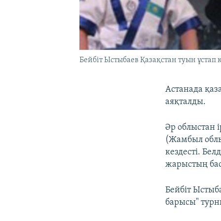
Бейбіт Ыстыбаев Қазақстан туын ұстап к
Астанада қаз
аяқталды.
Әр облыстан 
(Жамбыл облы
кездесті. Бе
жарыстың бас
Бейбіт Ыстыба
барысы" турн