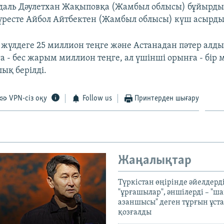
даль Дәулетхан Жақыповқа (Жамбыл облысы) бұйырды.
үресте Айбол Айтбектен (Жамбыл облысы) күш асырды
 жүлдеге 25 миллион теңге және Астанадан пәтер алды
а - бес жарым миллион теңге, ал үшінші орынға - бір 
ық берілді.
VPN-сіз оқу
Follow us
Принтерден шығару
Жаңалықтар
Түркістан өңірінде әйелдерді
"ұрғашылар", әншілерді – "
азаншысы" деген тұрғын ұста
қозғалды