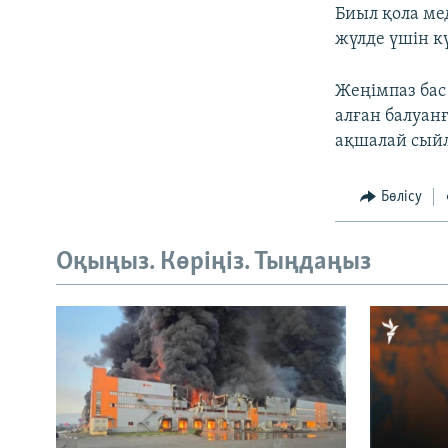
Биыл қола ме
жүлде үшін к
Жеңімпаз бас
алған балуанғ
ақшалай сыйл
Бөлісу
Оқыңыз. Көріңіз. Тыңдаңыз