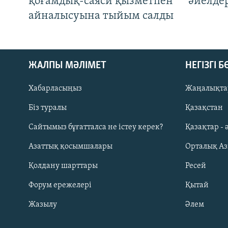
қоғамдық-саяси қызметпен
әйелде
айналысуына тыйым салды
ЖАЛПЫ МӘЛІМЕТ
НЕГІЗГІ 
Хабарласыңыз
Жаңалықта
Біз туралы
Қазақстан
Русский
Сайтымыз бұғатталса не істеу керек?
Қазақтар - 
Азаттық қосымшалары
Орталық А
ЖАЗЫЛЫҢЫЗ
Қолдану шарттары
Ресей
Форум ережелері
Қытай
Жазылу
Әлем
Басқа тілдерде