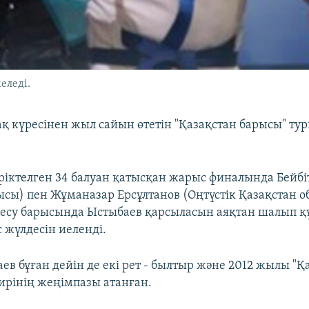
еледі.
ақ күресінен жыл сайын өтетін "Қазақстан барысы" ту
іріктелген 34 балуан қатысқан жарыс финалында Бейб
сы) пен Жұманазар Ерсұлтанов (Оңтүстік Қазақстан о
лдесу барысында Ыстыбаев қарсыласын аяқтан шалып қ
 жүлдесін иеленді.
ев бұған дейін де екі рет - былтыр және 2012 жылы "Қ
ирінің жеңімпазы атанған.