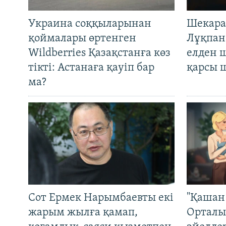
Украина соққыларынан
Шекара
қоймалары өртенген
Лұқпан
Wildberries Қазақстанға көз
елден 
тікті: Астанаға қауіп бар
қарсы 
ма?
Сот Ермек Нарымбаевты екі
"Қашан 
жарым жылға қамап,
Орталы