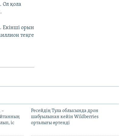
 Ол қола
.
. Екінші орын
миллион теңге
 –
Ресейдің Тула облысында дрон
шайтанның
шабуылынан кейін Wildberries
лып, іс
орталығы өртенді