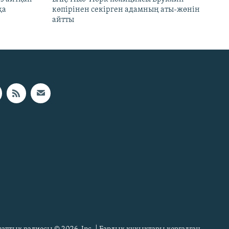
қа
көпірінен секірген адамның аты-жөнін
айтты