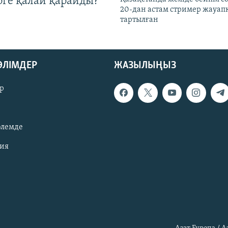
рге қалай қарайды?
20-дан астам стример жауап
тартылған
БӨЛІМДЕР
ЖАЗЫЛЫҢЫЗ
р
әлемде
зия