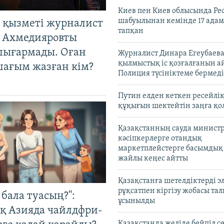
Киев пен Киев облысында Рес
шабуылынан кемінде 17 адам
 қызметі журналист
тапқан
 Ахмедияровты
шығармады. Оған
Журналист Динара Егеубаева
қылмыстық іс қозғалғанын а
шағым жазған кім?
Полиция түсініктеме бермеді
Путин елден кеткен ресейлі
құқығын шектейтін заңға қо
Қазақстанның сауда министр
кәсіпкерлерге отандық
маркетплейстерге басымдық
жайлы кеңес айтты
Қазақстанға шетелдіктерді 
рұқсатпен кіргізу жобасы та
бала туасың?":
ұсынылды
қ Азияда чайлдфри-
Қазақстанда желіде бейпіл с