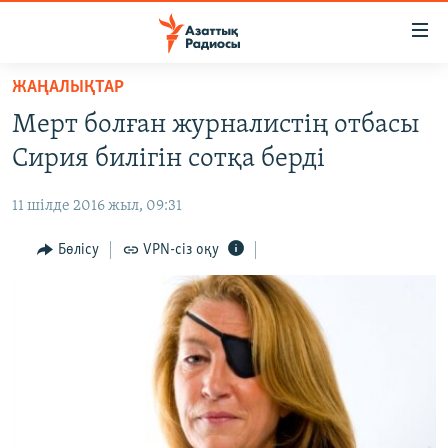
Accessibility
links
Skip
ЖАҢАЛЫҚТАР
to
ЖАҢАЛЫҚТАР
Мерт болған журналистің отбасы
main
САЯСАТ
content
Сирия билігін сотқа берді
AZATTYQTV
Skip
to
11 шілде 2016 жыл, 09:31
ҚАҢТАР ОҚИҒАСЫ
main
АДАМ ҚҰҚЫҚТАРЫ
Бөлісу
VPN-сіз оқу
Navigation
Skip
ӘЛЕУМЕТ
to
ӘЛЕМ
Search
АРНАЙЫ ЖОБАЛАР
Русский