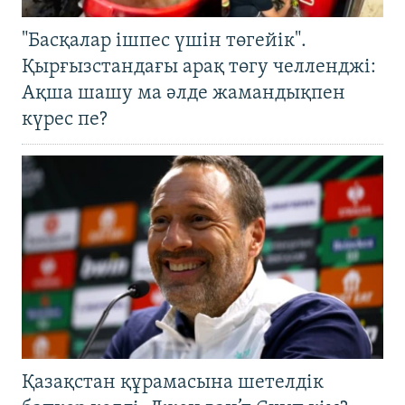
"Басқалар ішпес үшін төгейік".
Қырғызстандағы арақ төгу челленджі:
Ақша шашу ма әлде жамандықпен
күрес пе?
Қазақстан құрамасына шетелдік