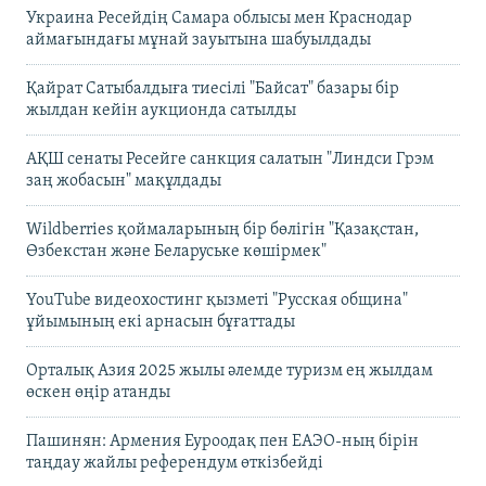
Украина Ресейдің Самара облысы мен Краснодар
аймағындағы мұнай зауытына шабуылдады
Қайрат Сатыбалдыға тиесілі "Байсат" базары бір
жылдан кейін аукционда сатылды
АҚШ сенаты Ресейге санкция салатын "Линдси Грэм
заң жобасын" мақұлдады
Wildberries қоймаларының бір бөлігін "Қазақстан,
Өзбекстан және Беларуське көшірмек"
YouTube видеохостинг қызметі "Русская община"
ұйымының екі арнасын бұғаттады
Орталық Азия 2025 жылы әлемде туризм ең жылдам
өскен өңір атанды
Пашинян: Армения Еуроодақ пен ЕАЭО-ның бірін
таңдау жайлы референдум өткізбейді