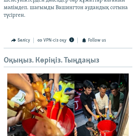
шенеуніктерден дәлелдер бар құжаттар алғанын
мәлімдеп. шағымды Вашингтон аудандық сотына
түсірген.
Бөлісу
VPN-сіз оқу
Follow us
Оқыңыз. Көріңіз. Тыңдаңыз