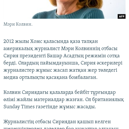
ЖАЗЫЛЫҢЫЗ
Мэри Колвин.
Басқа тілдерде
2012 жылы Хомс қаласында қаза тапқан
америкалық журналист Мэри Колвиннің отбасы
Сирия президенті Башар Асадтың режимін сотқа
берді. Олардың пайымдауынша, Сирия әскерилері
журналистер жұмыс жасап жатқан жер төледегі
медиа орталықты қасақана бомбалаған.
Колвин Сириядағы қалаларда бейбіт тұрғындар
өлімі жайлы материалдар жазған. Ол британиялық
Sunday Times газетінде жұмыс жасады.
Журналистің отбасы Сириядан қашып келген