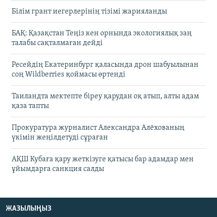
Білім грант иегерлерінің тізімі жарияланды
БАҚ: Қазақстан Теңіз кен орнында экологиялық заң
талабы сақталмаған дейді
Ресейдің Екатеринбург қаласында дрон шабуылынан
соң Wildberries қоймасы өртенді
Таиландта мектепте біреу қарудан оқ атып, алты адам
қаза тапты
Прокуратура журналист Александра Алёхованың
үкімін жеңілдетуді сұраған
АҚШ Кубаға қару жеткізуге қатысы бар адамдар мен
ұйымдарға санкция салды
ЖАЗЫЛЫҢЫЗ