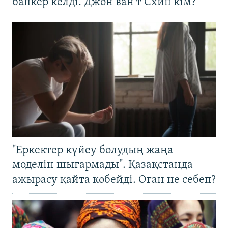
бапкер келді. Джон ван’т Схип кім?
"Еркектер күйеу болудың жаңа
моделін шығармады". Қазақстанда
ажырасу қайта көбейді. Оған не себеп?