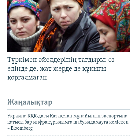
Түркімен әйелдерінің тағдыры: өз
елінде де, жат жерде де құқығы
қорғалмаған
Жаңалықтар
Украина КҚК-дағы Қазақстан мұнайының экспортына
қатысы бар инфрақұрылымға шабуылдамауға келіскен
– Bloomberg