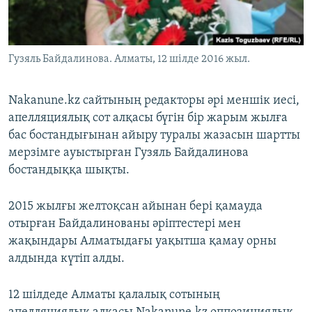
ЖАЗЫЛЫҢЫЗ
Гузяль Байдалинова. Алматы, 12 шілде 2016 жыл.
Басқа тілдерде
Nakanune.kz сайтының редакторы әрі меншік иесі,
апелляциялық сот алқасы бүгін бір жарым жылға
бас бостандығынан айыру туралы жазасын шартты
мерзімге ауыстырған Гузяль Байдалинова
бостандыққа шықты.
2015 жылғы желтоқсан айынан бері қамауда
отырған Байдалинованы әріптестері мен
жақындары Алматыдағы уақытша қамау орны
алдында күтіп алды.
12 шілдеде Алматы қалалық сотының