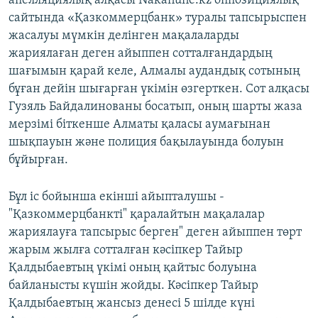
апелляциялық алқасы Nakanune.kz оппозициялық
сайтында «Қазкоммерцбанк» туралы тапсырыспен
жасалуы мүмкін делінген мақалаларды
жариялаған деген айыппен сотталғандардың
шағымын қарай келе, Алмалы аудандық сотының
бұған дейін шығарған үкімін өзгерткен. Сот алқасы
Гузяль Байдалинованы босатып, оның шарты жаза
мерзімі біткенше Алматы қаласы аумағынан
шықпауын және полиция бақылауында болуын
бұйырған.
Бұл іс бойынша екінші айыпталушы -
"Қазкоммерцбанкті" қаралайтын мақалалар
жариялауға тапсырыс берген" деген айыппен төрт
жарым жылға сотталған кәсіпкер Тайыр
Қалдыбаевтың үкімі оның қайтыс болуына
байланысты күшін жойды. Кәсіпкер Тайыр
Қалдыбаевтың жансыз денесі 5 шілде күні