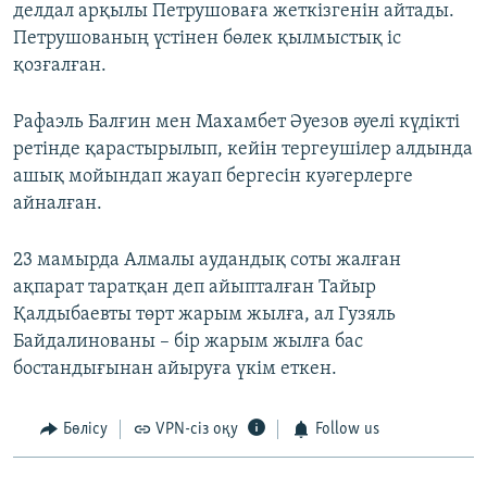
делдал арқылы Петрушоваға жеткізгенін айтады.
Петрушованың үстінен бөлек қылмыстық іс
қозғалған.
Рафаэль Балғин мен Махамбет Әуезов әуелі күдікті
ретінде қарастырылып, кейін тергеушілер алдында
ашық мойындап жауап бергесін куәгерлерге
айналған.
23 мамырда Алмалы аудандық соты жалған
ақпарат таратқан деп айыпталған Тайыр
Қалдыбаевты төрт жарым жылға, ал Гузяль
Байдалинованы – бір жарым жылға бас
бостандығынан айыруға үкім еткен.
Бөлісу
VPN-сіз оқу
Follow us