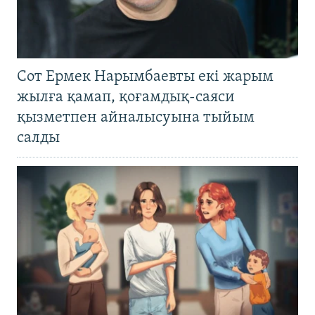
Сот Ермек Нарымбаевты екі жарым
жылға қамап, қоғамдық-саяси
қызметпен айналысуына тыйым
салды