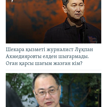
Шекара қызметі журналист Лұқпан
Ахмедияровты елден шығармады.
Оған қарсы шағым жазған кім?