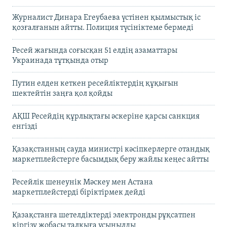
Журналист Динара Егеубаева үстінен қылмыстық іс
қозғалғанын айтты. Полиция түсініктеме бермеді
Ресей жағында соғысқан 51 елдің азаматтары
Украинада тұтқында отыр
Путин елден кеткен ресейліктердің құқығын
шектейтін заңға қол қойды
АҚШ Ресейдің құрлықтағы әскеріне қарсы санкция
енгізді
Қазақстанның сауда министрі кәсіпкерлерге отандық
маркетплейстерге басымдық беру жайлы кеңес айтты
Ресейлік шенеунік Мәскеу мен Астана
маркетплейстерді біріктірмек дейді
Қазақстанға шетелдіктерді электронды рұқсатпен
кіргізу жобасы талқыға ұсынылды