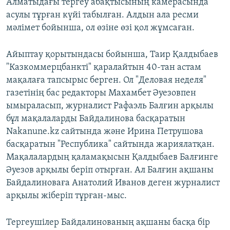
Алматыдағы тергеу абақтысының камерасында
асулы тұрған күйі табылған. Алдын ала ресми
мәлімет бойынша, ол өзіне өзі қол жұмсаған.
Айыптау қорытындасы бойынша, Таир Қалдыбаев
"Казкоммерцбанкті" қаралайтын 40-тан астам
мақалаға тапсырыс берген. Ол "Деловая неделя"
газетінің бас редакторы Махамбет Әуезовпен
ымыраласып, журналист Рафаэль Балғин арқылы
бұл мақалаларды Байдалинова басқаратын
Nakanune.kz сайтында және Ирина Петрушова
басқаратын "Республика" сайтында жариялатқан.
Мақалалардың қаламақысын Қалдыбаев Балғинге
Әуезов арқылы беріп отырған. Ал Балғин ақшаны
Байдалиноваға Анатолий Иванов деген журналист
арқылы жіберіп тұрған-мыс.
Тергеушілер Байдалинованың ақшаны басқа бір