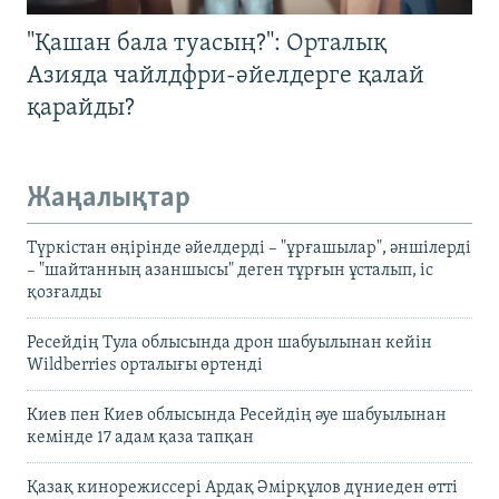
"Қашан бала туасың?": Орталық
Азияда чайлдфри-әйелдерге қалай
қарайды?
Жаңалықтар
Түркістан өңірінде әйелдерді – "ұрғашылар", әншілерді
– "шайтанның азаншысы" деген тұрғын ұсталып, іс
қозғалды
Ресейдің Тула облысында дрон шабуылынан кейін
Wildberries орталығы өртенді
Киев пен Киев облысында Ресейдің әуе шабуылынан
кемінде 17 адам қаза тапқан
Қазақ кинорежиссері Ардақ Әмірқұлов дүниеден өтті