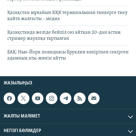
Қазақстан мұнайын КҚК терминалынан танкерге тиеу
қайта жалғасты – медиа
Қазақстанда желіде бейпіл сөз айтқан 20-дан астам
стример жауапқа тартылған
БАҚ: Нью-Йорк полициясы Бруклин көпірінен секірген
адамның аты-жөнін айтты
ЖАЗЫЛЫҢЫЗ
ЖАЛПЫ МӘЛІМЕТ
НЕГІЗГІ БӨЛІМДЕР