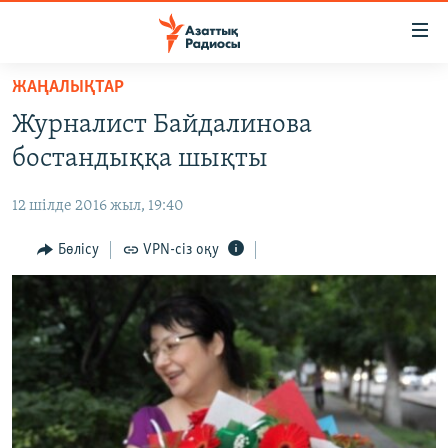
Accessibility
links
Skip
ЖАҢАЛЫҚТАР
to
ЖАҢАЛЫҚТАР
Журналист Байдалинова
main
САЯСАТ
content
бостандыққа шықты
AZATTYQTV
Skip
to
12 шілде 2016 жыл, 19:40
ҚАҢТАР ОҚИҒАСЫ
main
АДАМ ҚҰҚЫҚТАРЫ
Бөлісу
VPN-сіз оқу
Navigation
Skip
ӘЛЕУМЕТ
to
ӘЛЕМ
Search
АРНАЙЫ ЖОБАЛАР
Русский