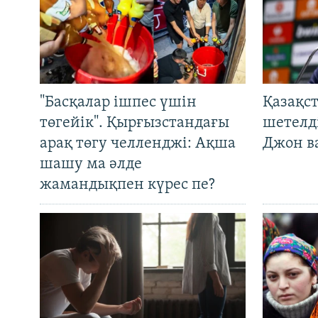
"Басқалар ішпес үшін
Қазақс
төгейік". Қырғызстандағы
шетелді
арақ төгу челленджі: Ақша
Джон ва
шашу ма әлде
жамандықпен күрес пе?