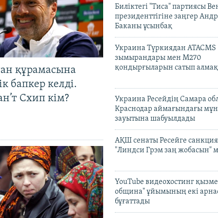
Биліктегі "Тиса" партиясы В
президенттігіне заңгер Анд
Баканы ұсынбақ
Украина Түркиядан ATACMS
зымырандары мен M270
қондырғыларын сатып алмақ
тан құрамасына
к бапкер келді.
н’т Схип кім?
Украина Ресейдің Самара об
Краснодар аймағындағы мұ
зауытына шабуылдады
АҚШ сенаты Ресейге санкция
"Линдси Грэм заң жобасын" 
YouTube видеохостинг қызмет
община" ұйымының екі арн
бұғаттады