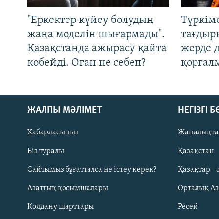
"Еркектер күйеу болудың
Түркім
жаңа моделін шығармады".
тағдыры
Қазақстанда ажырасу қайта
жерде 
көбейді. Оған не себеп?
қорғал
ЖАЛПЫ МӘЛІМЕТ
НЕГІЗГІ 
Хабарласыңыз
Жаңалықта
Біз туралы
Қазақстан
Русский
Сайтымыз бұғатталса не істеу керек?
Қазақтар - 
Азаттық қосымшалары
Орталық А
ЖАЗЫЛЫҢЫЗ
Қолдану шарттары
Ресей