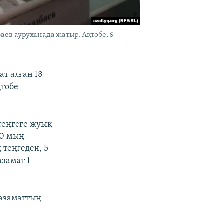
ев ауруханада жатыр. Ақтөбе, 6
т алған 18
қтөбе
теңгеге жуық
00 мың
 теңгеден, 5
азамат 1
 азаматтың