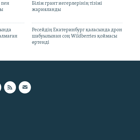
 пен
Білім грант иегерлерінің тізімі
лы
жарияланды
нында
Ресейдің Екатеринбург қаласында дрон
талмаған
шабуылынан соң Wildberries қоймасы
өртенді