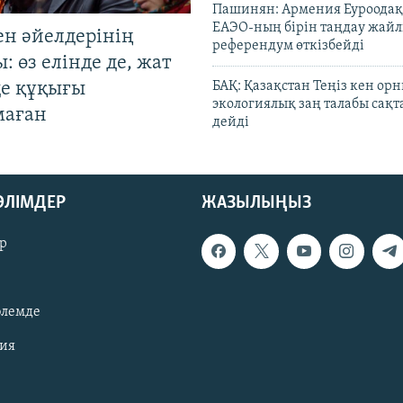
Пашинян: Армения Еуроодақ
ЕАЭО-ның бірін таңдау жай
ен әйелдерінің
референдум өткізбейді
: өз елінде де, жат
де құқығы
БАҚ: Қазақстан Теңіз кен ор
экологиялық заң талабы сақ
маған
дейді
БӨЛІМДЕР
ЖАЗЫЛЫҢЫЗ
р
әлемде
зия