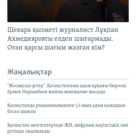
Шекара қызметі журналист Лұқпан
Ахмедияровты елден шығармады.
Оған қарсы шағым жазған кім?
Жаңалықтар
"Жосықсыз ұстау". Қазақстанның адам құқығы бюросы
Ермек Нарымбаев жайлы мәлімдеме жасады
Қазақстанда рақымшылықпен 1,5 мың адам қамаудан
босап шықты
Қазақстан мектептерінде ЖИ, цифрлық қауіпсіздік пән
ретінде оқытылады