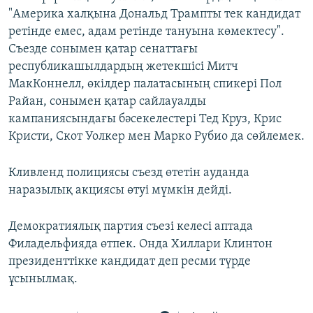
"Америка халқына Дональд Трампты тек кандидат
ретінде емес, адам ретінде тануына көмектесу".
Съезде сонымен қатар сенаттағы
республикашылдардың жетекшісі Митч
МакКоннелл, өкілдер палатасының спикері Пол
Райан, сонымен қатар сайлауалды
кампаниясындағы бәсекелестері Тед Круз, Крис
Кристи, Скот Уолкер мен Марко Рубио да сөйлемек.
Кливленд полициясы съезд өтетін ауданда
наразылық акциясы өтуі мүмкін дейді.
Демократиялық партия съезі келесі аптада
Филадельфияда өтпек. Онда Хиллари Клинтон
президенттікке кандидат деп ресми түрде
ұсынылмақ.