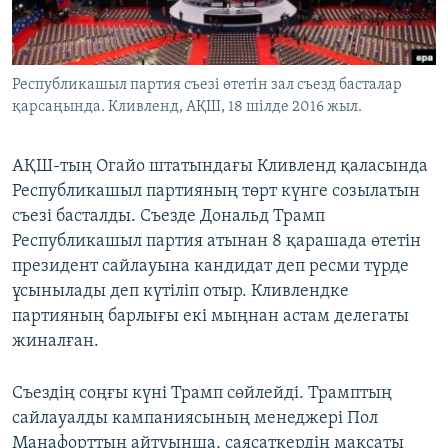
ЖАЗЫЛЫҢЫЗ
Республикашыл партия съезі өтетін зал съезд басталар
қарсаңында. Кливленд, АҚШ, 18 шілде 2016 жыл.
Басқа тілдерде
АҚШ-тың Огайо штатындағы Кливленд қаласында
Республикашыл партияның төрт күнге созылатын
съезі басталды. Съезде Дональд Трамп
Республикашыл партия атынан 8 қарашада өтетін
президент сайлауына кандидат деп ресми түрде
ұсынылады деп күтіліп отыр. Кливлендке
партияның барлығы екі мыңнан астам делегаты
жиналған.
Съездің соңғы күні Трамп сөйлейді. Трамптың
сайлауалды кампаниясының менеджері Пол
Манафорттың айтуынша, саясаткердің мақсаты