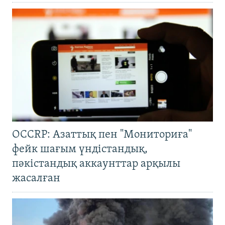
OCCRP: Азаттық пен "Мониториға"
фейк шағым үндістандық,
пәкістандық аккаунттар арқылы
жасалған