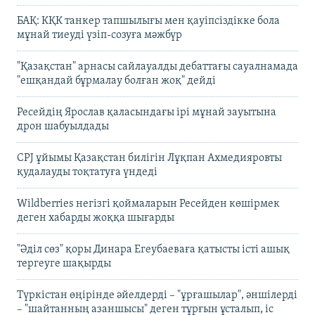
БАҚ: КҚК танкер тапшылығы мен қауіпсіздікке бола
мұнай тиеуді үзіп-созуға мәжбүр
"Қазақстан" арнасы сайлауалды дебаттағы сауалнамада
"ешқандай бұрмалау болған жоқ" дейді
Ресейдің Ярослав қаласындағы ірі мұнай зауытына
дрон шабуылдады
CPJ ұйымы Қазақстан билігін Лұқпан Ахмедияровты
қудалауды тоқтатуға үндеді
Wildberries негізгі қоймаларын Ресейден көшірмек
деген хабарды жоққа шығарды
"Әділ сөз" қоры Динара Егеубаеваға қатысты істі ашық
тергеуге шақырды
Түркістан өңірінде әйелдерді – "ұрғашылар", әншілерді
– "шайтанның азаншысы" деген тұрғын ұсталып, іс