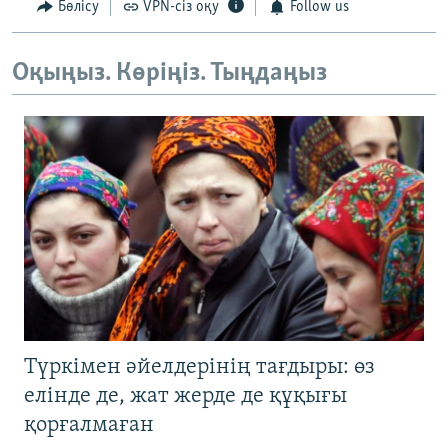
Бөлісу
VPN-сіз оқу
Follow us
Оқыңыз. Көріңіз. Тыңдаңыз
Түркімен әйелдерінің тағдыры: өз
елінде де, жат жерде де құқығы
қорғалмаған