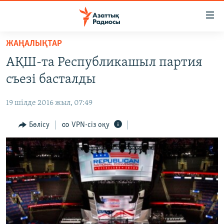
Accessibility
links
Skip
ЖАҢАЛЫҚТАР
to
ЖАҢАЛЫҚТАР
АҚШ-та Республикашыл партия
main
САЯСАТ
content
съезі басталды
AZATTYQTV
Skip
to
19 шілде 2016 жыл, 07:49
ҚАҢТАР ОҚИҒАСЫ
main
АДАМ ҚҰҚЫҚТАРЫ
Бөлісу
VPN-сіз оқу
Navigation
Skip
ӘЛЕУМЕТ
to
ӘЛЕМ
Search
АРНАЙЫ ЖОБАЛАР
Русский