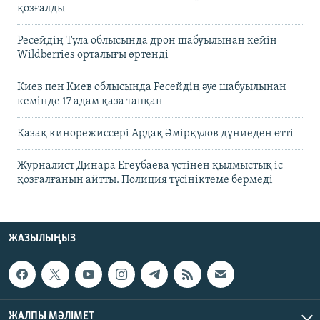
қозғалды
Ресейдің Тула облысында дрон шабуылынан кейін
Wildberries орталығы өртенді
Киев пен Киев облысында Ресейдің әуе шабуылынан
кемінде 17 адам қаза тапқан
Қазақ кинорежиссері Ардақ Әмірқұлов дүниеден өтті
Журналист Динара Егеубаева үстінен қылмыстық іс
қозғалғанын айтты. Полиция түсініктеме бермеді
ЖАЗЫЛЫҢЫЗ
ЖАЛПЫ МӘЛІМЕТ