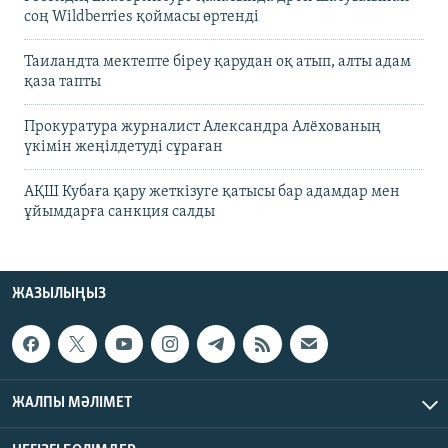
соң Wildberries қоймасы өртенді
Таиландта мектепте біреу қарудан оқ атып, алты адам
қаза тапты
Прокуратура журналист Александра Алёхованың
үкімін жеңілдетуді сұраған
АҚШ Кубаға қару жеткізуге қатысы бар адамдар мен
ұйымдарға санкция салды
ЖАЗЫЛЫҢЫЗ
ЖАЛПЫ МӘЛІМЕТ