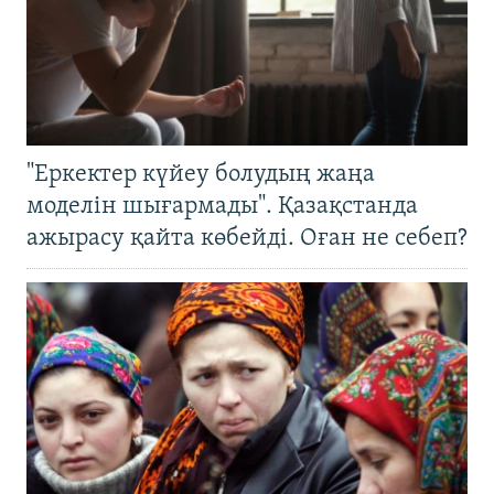
"Еркектер күйеу болудың жаңа
моделін шығармады". Қазақстанда
ажырасу қайта көбейді. Оған не себеп?