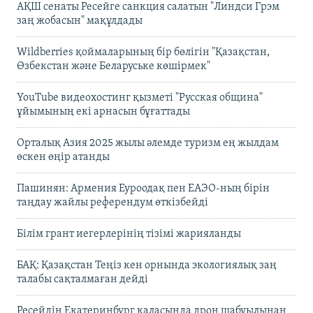
АҚШ сенаты Ресейге санкция салатын "Линдси Грэм
заң жобасын" мақұлдады
Wildberries қоймаларының бір бөлігін "Қазақстан,
Өзбекстан және Беларуське көшірмек"
YouTube видеохостинг қызметі "Русская община"
ұйымының екі арнасын бұғаттады
Орталық Азия 2025 жылы әлемде туризм ең жылдам
өскен өңір атанды
Пашинян: Армения Еуроодақ пен ЕАЭО-ның бірін
таңдау жайлы референдум өткізбейді
Білім грант иегерлерінің тізімі жарияланды
БАҚ: Қазақстан Теңіз кен орнында экологиялық заң
талабы сақталмаған дейді
Ресейдің Екатеринбург қаласында дрон шабуылынан