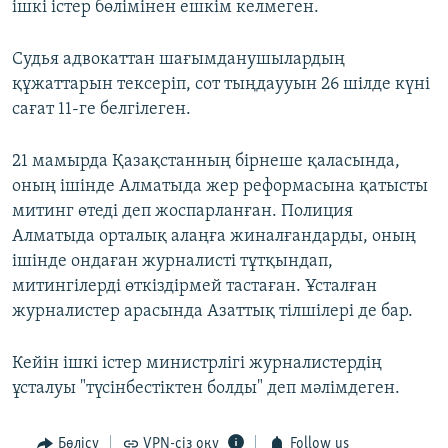
ішкі істер бөлімінен ешкім келмеген.
Судья адвокаттан шағымданушылардың
құжаттарын тексеріп, сот тыңдаууын 26 шілде күні
сағат 11-ге белгілеген.
21 мамырда Қазақстанның бірнеше қаласында,
оның ішінде Алматыда жер реформасына қатысты
митинг өтеді деп жоспарланған. Полиция
Алматыда орталық алаңға жиналғандарды, оның
ішінде ондаған журналисті тұтқындап,
митингілерді өткіздірмей тастаған. Ұсталған
журналистер арасында Азаттық тілшілері де бар.
Кейін ішкі істер министрлігі журналистердің
ұсталуы "түсінбестіктен болды" деп мәлімдеген.
Бөлісу
VPN-сіз оқу
Follow us