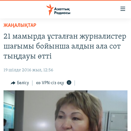
Accessibility
links
Skip
ЖАҢАЛЫҚТАР
to
ЖАҢАЛЫҚТАР
21 мамырда ұсталған журналистер
main
САЯСАТ
content
шағымы бойынша алдын ала сот
AZATTYQTV
Skip
тыңдауы өтті
to
ҚАҢТАР ОҚИҒАСЫ
main
19 шілде 2016 жыл, 12:56
АДАМ ҚҰҚЫҚТАРЫ
Navigation
Skip
Бөлісу
VPN-сіз оқу
ӘЛЕУМЕТ
to
ӘЛЕМ
Search
АРНАЙЫ ЖОБАЛАР
Русский