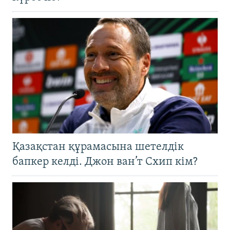
Қазақстан құрамасына шетелдік
бапкер келді. Джон ван’т Схип кім?