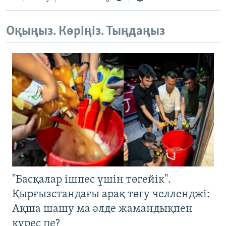
Оқыңыз. Көріңіз. Тыңдаңыз
"Басқалар ішпес үшін төгейік".
Қырғызстандағы арақ төгу челленджі:
Ақша шашу ма әлде жамандықпен
күрес пе?