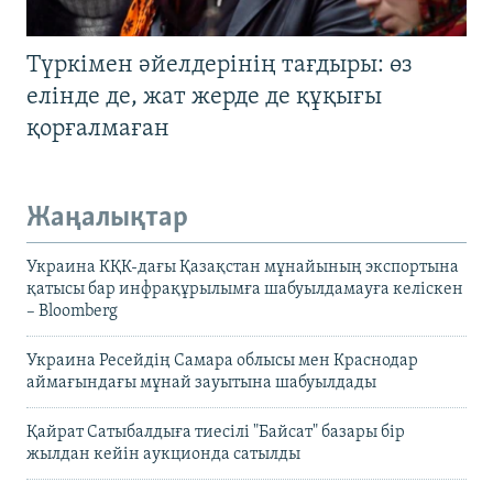
Түркімен әйелдерінің тағдыры: өз
елінде де, жат жерде де құқығы
қорғалмаған
Жаңалықтар
Украина КҚК-дағы Қазақстан мұнайының экспортына
қатысы бар инфрақұрылымға шабуылдамауға келіскен
– Bloomberg
Украина Ресейдің Самара облысы мен Краснодар
аймағындағы мұнай зауытына шабуылдады
Қайрат Сатыбалдыға тиесілі "Байсат" базары бір
жылдан кейін аукционда сатылды