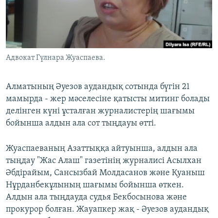
ЖАЗЫЛЫҢЫЗ
Басқа тілдерде
Адвокат Гүлнара Жуаспаева.
Алматының Әуезов аудандық сотында бүгін 21
мамырда - жер мәселесіне қатысты митинг болады
делінген күні ұсталған журналистерің шағымы
бойынша алдын ала сот тыңдауы өтті.
Жуаспаеваның Азаттыққа айтуынша, алдын ала
тыңдау "Жас Алаш" газетінің журналисі Асылхан
Әбдірайым, Сансызбай Молдасанов және Қуаныш
Нұрданбекұлының шағымы бойынша өткен.
Алдын ала тыңдауда судья Бекбосынова және
прокурор болған. Жауапкер жақ - Әуезов аудандық