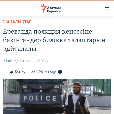
Accessibility
links
Skip
ЖАҢАЛЫҚТАР
to
ЖАҢАЛЫҚТАР
Ереванда полиция кеңсесіне
main
САЯСАТ
content
бекінгендер билікке талаптарын
AZATTYQTV
Skip
қайталады
to
ҚАҢТАР ОҚИҒАСЫ
main
24 шілде 2016 жыл, 09:33
АДАМ ҚҰҚЫҚТАРЫ
Navigation
Skip
Бөлісу
VPN-сіз оқу
ӘЛЕУМЕТ
to
ӘЛЕМ
Search
АРНАЙЫ ЖОБАЛАР
Русский