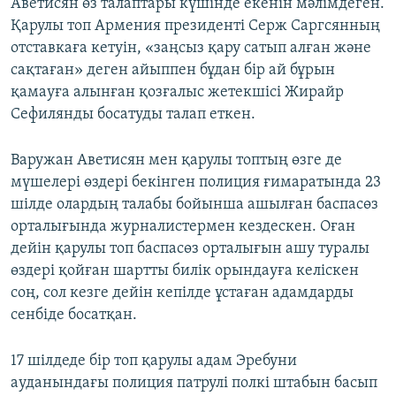
Аветисян өз талаптары күшінде екенін мәлімдеген.
Қарулы топ Армения президенті Серж Саргсянның
отставкаға кетуін, «заңсыз қару сатып алған және
сақтаған» деген айыппен бұдан бір ай бұрын
қамауға алынған қозғалыс жетекшісі Жирайр
Сефилянды босатуды талап еткен.
Варужан Аветисян мен қарулы топтың өзге де
мүшелері өздері бекінген полиция ғимаратында 23
шілде олардың талабы бойынша ашылған баспасөз
орталығында журналистермен кездескен. Оған
дейін қарулы топ баспасөз орталығын ашу туралы
өздері қойған шартты билік орындауға келіскен
соң, сол кезге дейін кепілде ұстаған адамдарды
сенбіде босатқан.
17 шілдеде бір топ қарулы адам Эребуни
ауданындағы полиция патрулі полкі штабын басып