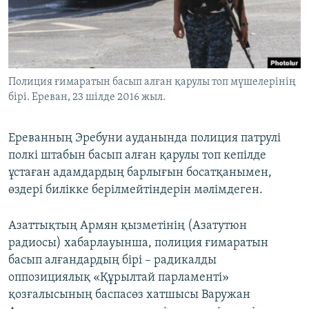
ЖАЗЫЛЫҢЫЗ
Басқа тілдерде
Полиция ғимаратын басып алған қарулы топ мүшелерінің
бірі. Ереван, 23 шілде 2016 жыл.
Ереванның Эребуни ауданында полиция патрулі
полкі штабын басып алған қарулы топ кепілде
ұстаған адамдардың барлығын босатқанымен,
өздері билікке берілмейтіндерін мәлімдеген.
Азаттықтың Армян қызметінің (Азатутюн
радиосы) хабарлауынша, полиция ғимаратын
басып алғандардың бірі – радикалды
оппозициялық «Құрылтай парламенті»
қозғалысының баспасөз хатшысы Варужан