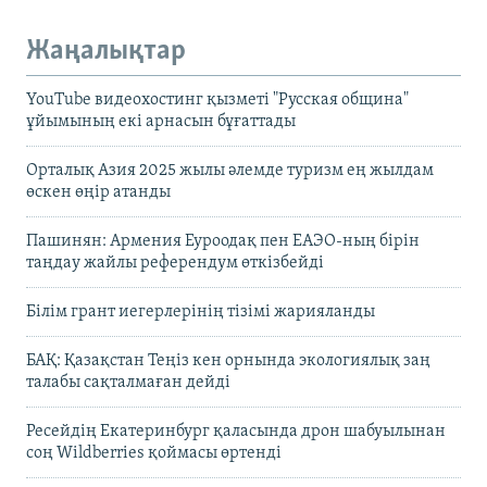
Жаңалықтар
YouTube видеохостинг қызметі "Русская община"
ұйымының екі арнасын бұғаттады
Орталық Азия 2025 жылы әлемде туризм ең жылдам
өскен өңір атанды
Пашинян: Армения Еуроодақ пен ЕАЭО-ның бірін
таңдау жайлы референдум өткізбейді
Білім грант иегерлерінің тізімі жарияланды
БАҚ: Қазақстан Теңіз кен орнында экологиялық заң
талабы сақталмаған дейді
Ресейдің Екатеринбург қаласында дрон шабуылынан
соң Wildberries қоймасы өртенді