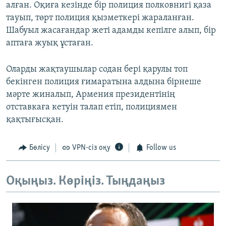
алған. Оқиға кезінде бір полиция полковнигі қаза
тауып, төрт полиция қызметкері жараланған.
Шабуыл жасағандар жеті адамды кепілге алып, бір
аптаға жуық ұстаған.
Оларды жақтаушылар содан бері қарулы топ
бекінген полиция ғимаратына алдына бірнеше
мәрте жиналып, Армения президентінің
отставкаға кетуін талап етіп, полициямен
қақтығысқан.
Бөлісу
VPN-сіз оқу
Follow us
Оқыңыз. Көріңіз. Тыңдаңыз