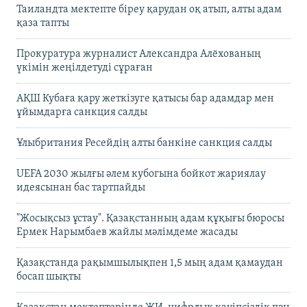
Таиландта мектепте біреу қарудан оқ атып, алты адам
қаза тапты
Прокуратура журналист Александра Алёхованың
үкімін жеңілдетуді сұраған
АҚШ Кубаға қару жеткізуге қатысы бар адамдар мен
ұйымдарға санкция салды
Ұлыбритания Ресейдің алты банкіне санкция салды
UEFA 2030 жылғы әлем кубогына бойкот жариялау
идеясынан бас тартпайды
"Жосықсыз ұстау". Қазақстанның адам құқығы бюросы
Ермек Нарымбаев жайлы мәлімдеме жасады
Қазақстанда рақымшылықпен 1,5 мың адам қамаудан
босап шықты