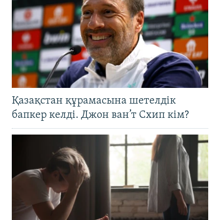
Қазақстан құрамасына шетелдік
бапкер келді. Джон ван’т Схип кім?