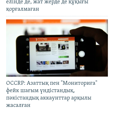
елінде де, жат жерде де құқығы
қорғалмаған
OCCRP: Азаттық пен "Мониториға"
фейк шағым үндістандық,
пәкістандық аккаунттар арқылы
жасалған