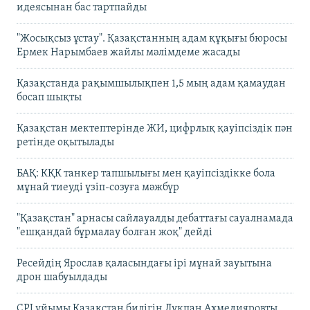
идеясынан бас тартпайды
"Жосықсыз ұстау". Қазақстанның адам құқығы бюросы
Ермек Нарымбаев жайлы мәлімдеме жасады
Қазақстанда рақымшылықпен 1,5 мың адам қамаудан
босап шықты
Қазақстан мектептерінде ЖИ, цифрлық қауіпсіздік пән
ретінде оқытылады
БАҚ: КҚК танкер тапшылығы мен қауіпсіздікке бола
мұнай тиеуді үзіп-созуға мәжбүр
"Қазақстан" арнасы сайлауалды дебаттағы сауалнамада
"ешқандай бұрмалау болған жоқ" дейді
Ресейдің Ярослав қаласындағы ірі мұнай зауытына
дрон шабуылдады
CPJ ұйымы Қазақстан билігін Лұқпан Ахмедияровты