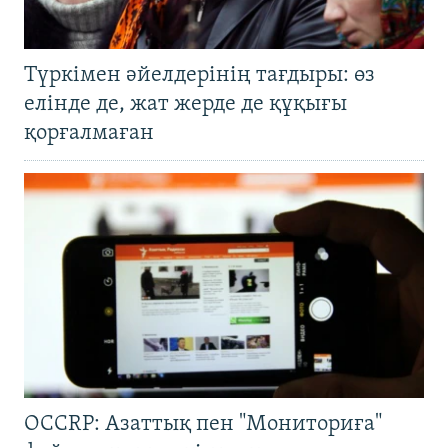
Түркімен әйелдерінің тағдыры: өз
елінде де, жат жерде де құқығы
қорғалмаған
OCCRP: Азаттық пен "Мониториға"