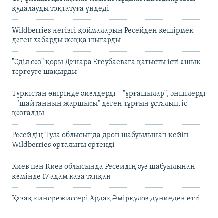
қудалауды тоқтатуға үндеді
Wildberries негізгі қоймаларын Ресейден көшірмек
деген хабарды жоққа шығарды
"Әділ сөз" қоры Динара Егеубаеваға қатысты істі ашық
тергеуге шақырды
Түркістан өңірінде әйелдерді – "ұрғашылар", әншілерді
– "шайтанның жаршысы" деген тұрғын ұсталып, іс
қозғалды
Ресейдің Тула облысында дрон шабуылынан кейін
Wildberries орталығы өртенді
Киев пен Киев облысында Ресейдің әуе шабуылынан
кемінде 17 адам қаза тапқан
Қазақ кинорежиссері Ардақ Әмірқұлов дүниеден өтті