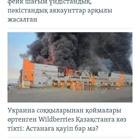
фейк шағым үндістандық,
пәкістандық аккаунттар арқылы
жасалған
Украина соққыларынан қоймалары
өртенген Wildberries Қазақстанға көз
тікті: Астанаға қауіп бар ма?