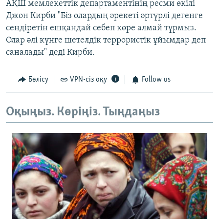
АҚШ мемлекеттік департаментінің ресми өкілі
Джон Кирби "Біз олардың әрекеті әртүрлі дегенге
сендіретін ешқандай себеп көре алмай тұрмыз.
Олар әлі күнге шетелдік террористік ұйымдар деп
саналады" деді Кирби.
Бөлісу
VPN-сіз оқу
Follow us
Оқыңыз. Көріңіз. Тыңдаңыз