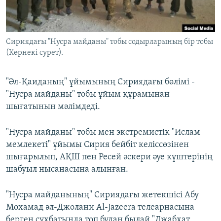
ЖАЗЫЛЫҢЫЗ
Сириядағы "Нусра майданы" тобы содырларының бір тобы
(Көрнекі сурет).
Басқа тілдерде
"Әл-Қаиданың" ұйымының Сириядағы бөлімі -
"Нусра майданы" тобы ұйым құрамынан
шығатынын мәлімдеді.
"Нусра майданы" тобы мен экстремистік "Ислам
мемлекеті" ұйымы Сирия бейбіт келіссөзінен
шығарылып, АҚШ пен Ресей әскери әуе күштерінің
шабуыл нысанасына алынған.
"Нусра майданының" Сириядағы жетекшісі Абу
Мохамад әл-Джолани Al-Jazeera телеарнасына
берген сұхбатында топ бұдан былай "Джабхат