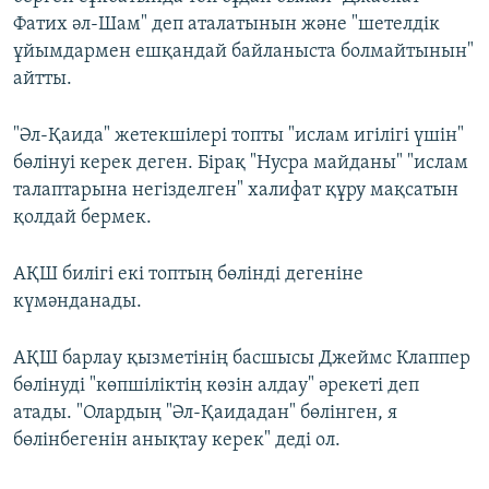
Фатих әл-Шам" деп аталатынын және "шетелдік
ұйымдармен ешқандай байланыста болмайтынын"
айтты.
"Әл-Қаида" жетекшілері топты "ислам игілігі үшін"
бөлінуі керек деген. Бірақ "Нусра майданы" "ислам
талаптарына негізделген" халифат құру мақсатын
қолдай бермек.
АҚШ билігі екі топтың бөлінді дегеніне
күмәнданады.
АҚШ барлау қызметінің басшысы Джеймс Клаппер
бөлінуді "көпшіліктің көзін алдау" әрекеті деп
атады. "Олардың "Әл-Қаидадан" бөлінген, я
бөлінбегенін анықтау керек" деді ол.