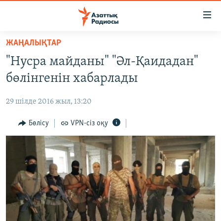
Accessibility
links
Skip
ЖАҢАЛЫҚТАР
to
ЖАҢАЛЫҚТАР
"Нусра майданы" "Әл-Қаидадан"
main
САЯСАТ
content
бөлінгенін хабарлады
AZATTYQTV
Skip
to
29 шілде 2016 жыл, 13:20
ҚАҢТАР ОҚИҒАСЫ
main
АДАМ ҚҰҚЫҚТАРЫ
Бөлісу
VPN-сіз оқу
Navigation
Skip
ӘЛЕУМЕТ
to
ӘЛЕМ
Search
АРНАЙЫ ЖОБАЛАР
Русский