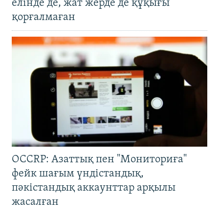
елінде де, жат жерде де құқығы
қорғалмаған
OCCRP: Азаттық пен "Мониториға"
фейк шағым үндістандық,
пәкістандық аккаунттар арқылы
жасалған