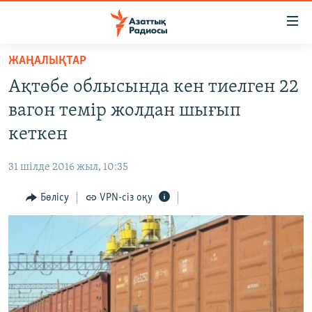
Accessibility
links
Skip
ЖАҢАЛЫҚТАР
to
ЖАҢАЛЫҚТАР
Ақтөбе облысында кен тиелген 22
main
САЯСАТ
content
вагон темір жолдан шығып
AZATTYQTV
Skip
кеткен
to
ҚАҢТАР ОҚИҒАСЫ
main
31 шілде 2016 жыл, 10:35
АДАМ ҚҰҚЫҚТАРЫ
Navigation
Skip
Бөлісу
VPN-сіз оқу
ӘЛЕУМЕТ
to
ӘЛЕМ
Search
АРНАЙЫ ЖОБАЛАР
Русский