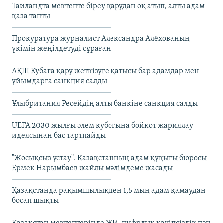
Таиландта мектепте біреу қарудан оқ атып, алты адам
қаза тапты
Прокуратура журналист Александра Алёхованың
үкімін жеңілдетуді сұраған
АҚШ Кубаға қару жеткізуге қатысы бар адамдар мен
ұйымдарға санкция салды
Ұлыбритания Ресейдің алты банкіне санкция салды
UEFA 2030 жылғы әлем кубогына бойкот жариялау
идеясынан бас тартпайды
"Жосықсыз ұстау". Қазақстанның адам құқығы бюросы
Ермек Нарымбаев жайлы мәлімдеме жасады
Қазақстанда рақымшылықпен 1,5 мың адам қамаудан
босап шықты
Қазақстан мектептерінде ЖИ, цифрлық қауіпсіздік пән