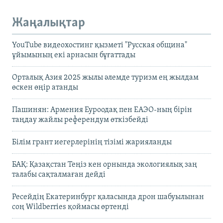
Жаңалықтар
YouTube видеохостинг қызметі "Русская община"
ұйымының екі арнасын бұғаттады
Орталық Азия 2025 жылы әлемде туризм ең жылдам
өскен өңір атанды
Пашинян: Армения Еуроодақ пен ЕАЭО-ның бірін
таңдау жайлы референдум өткізбейді
Білім грант иегерлерінің тізімі жарияланды
БАҚ: Қазақстан Теңіз кен орнында экологиялық заң
талабы сақталмаған дейді
Ресейдің Екатеринбург қаласында дрон шабуылынан
соң Wildberries қоймасы өртенді