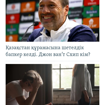
Қазақстан құрамасына шетелдік
бапкер келді. Джон ван’т Схип кім?