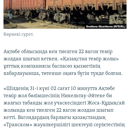
ЖАЗЫЛЫҢЫЗ
Басқа тілдерде
Көрнекі сурет.
Ақтөбе облысында кен тиелген 22 вагон темір
жолдан шығып кеткен. «Қазақстан темір жолы»
ұлттық компаниясы баспасөз қызметінің
хабарлауынша, төтенше оқиға бүгін түнде болған.
«Шілденің 31-і күні 02 сағат 10 минутта Ақтөбе
темір жол бөлімшесінің Никельтау-Әйтеке би
жалғыз табанды жол учаскесіндегі Жоса-Құдықсай
жолында кен тиелген 22 вагон жолдан шығып
кетті. Вагондардың барлығы қазақстандық
«Транском» жауапкершілігі шектеулі серіктестінің