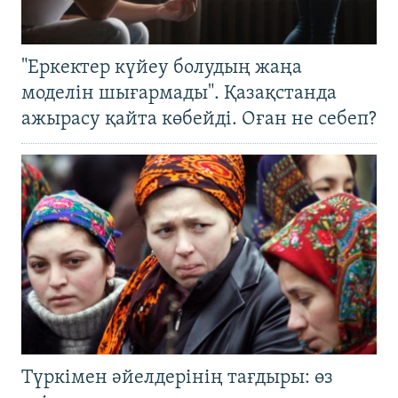
"Еркектер күйеу болудың жаңа
моделін шығармады". Қазақстанда
ажырасу қайта көбейді. Оған не себеп?
Түркімен әйелдерінің тағдыры: өз