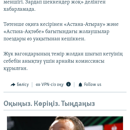
меншігі. Зардап шеккендер жоқ» делінген
хабарламада.
Төтенше оқиға кесірінен «Астана-Атырау» және
«Астана-Ақтөбе» бағытындағы жолаушылар
поездары өз уақытынан кешіккен.
Жүк вагондарының темір жолдан шығып кетуінің
себебін анықтау үшін арнайы комиссиясы
құрылған.
Бөлісу
VPN-сіз оқу
Follow us
Оқыңыз. Көріңіз. Тыңдаңыз