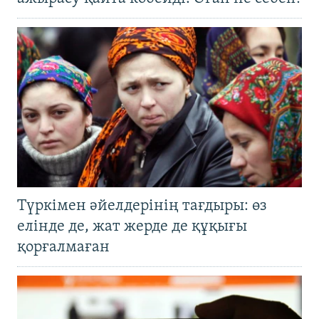
Түркімен әйелдерінің тағдыры: өз
елінде де, жат жерде де құқығы
қорғалмаған