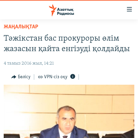
Accessibility
links
Skip
ЖАҢАЛЫҚТАР
to
ЖАҢАЛЫҚТАР
Тәжікстан бас прокуроры өлім
main
САЯСАТ
content
жазасын қайта енгізуді қолдайды
AZATTYQTV
Skip
to
4 тамыз 2016 жыл, 14:21
ҚАҢТАР ОҚИҒАСЫ
main
АДАМ ҚҰҚЫҚТАРЫ
Бөлісу
VPN-сіз оқу
Navigation
Skip
ӘЛЕУМЕТ
to
ӘЛЕМ
Search
АРНАЙЫ ЖОБАЛАР
Русский