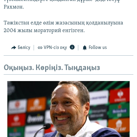
Рахмон.
Тәжікстан елде өлім жазасының қолданылуына
2004 жылы мораторий енгізген.
Бөлісу
VPN-сіз оқу
Follow us
Оқыңыз. Көріңіз. Тыңдаңыз