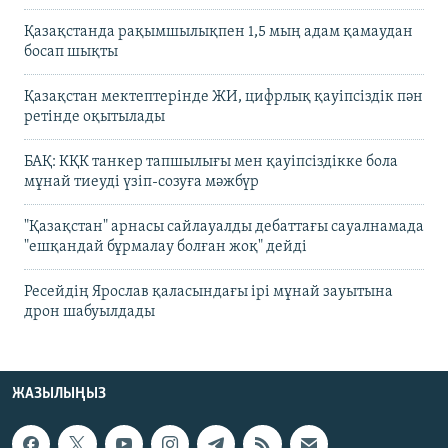
Қазақстанда рақымшылықпен 1,5 мың адам қамаудан
босап шықты
Қазақстан мектептерінде ЖИ, цифрлық қауіпсіздік пән
ретінде оқытылады
БАҚ: КҚК танкер тапшылығы мен қауіпсіздікке бола
мұнай тиеуді үзіп-созуға мәжбүр
"Қазақстан" арнасы сайлауалды дебаттағы сауалнамада
"ешқандай бұрмалау болған жоқ" дейді
Ресейдің Ярослав қаласындағы ірі мұнай зауытына
дрон шабуылдады
ЖАЗЫЛЫҢЫЗ