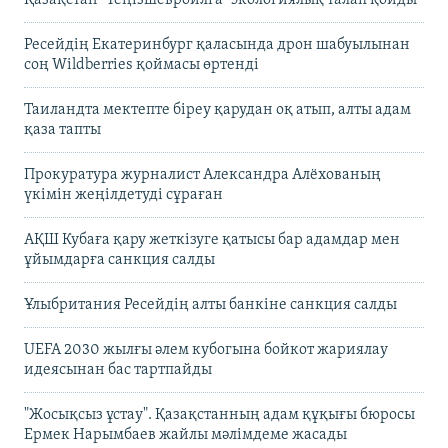
Ресейдің Екатеринбург қаласында дрон шабуылынан
соң Wildberries қоймасы өртенді
Таиландта мектепте біреу қарудан оқ атып, алты адам
қаза тапты
Прокуратура журналист Александра Алёхованың
үкімін жеңілдетуді сұраған
АҚШ Кубаға қару жеткізуге қатысы бар адамдар мен
ұйымдарға санкция салды
Ұлыбритания Ресейдің алты банкіне санкция салды
UEFA 2030 жылғы әлем кубогына бойкот жариялау
идеясынан бас тартпайды
"Жосықсыз ұстау". Қазақстанның адам құқығы бюросы
Ермек Нарымбаев жайлы мәлімдеме жасады