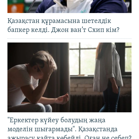
Қазақстан құрамасына шетелдік
бапкер келді. Джон ван’т Схип кім?
"Еркектер күйеу болудың жаңа
моделін шығармады". Қазақстанда
ажырасу қайта көбейді. Оған не себеп?