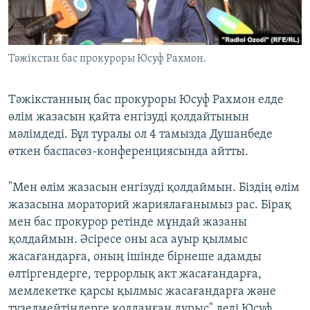
ЖАЗЫЛЫҢЫЗ
Тәжікстан бас прокуроры Юсуф Рахмон.
Басқа тілдерде
Тәжікстанның бас прокуроры Юсуф Рахмон елде
өлім жазасын қайта енгізуді қолдайтынын
мәлімдеді. Бұл туралы ол 4 тамызда Душанбеде
өткен баспасөз-конференциясында айтты.
"Мен өлім жазасын енгізуді қолдаймын. Біздің өлім
жазасына мораторий жариялағанымыз рас. Бірақ
мен бас прокурор ретінде мұндай жазаны
қолдаймын. Әсіресе оны аса ауыр қылмыс
жасағандарға, оның ішінде бірнеше адамды
өлтіргендерге, террорлық акт жасағандарға,
мемлекетке қарсы қылмыс жасағандарға және
түзелмейтіндерге қолданған дұрыс" деді Юсуф