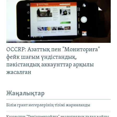
OCCRP: Азаттық пен "Мониториға"
фейк шағым үндістандық,
пәкістандық аккаунттар арқылы
жасалған
Жаңалықтар
Білім грант иегерлерінің тізімі жарияланды
Қазақстан "Теңізшевройлға" экологиялық талап қойды