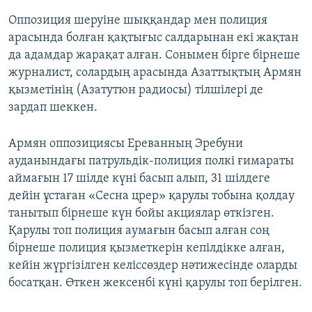
Оппозиция шеруіне шыққандар мен полиция
арасында болған қақтығыс салдарынан екі жақтан
да адамдар жарақат алған. Сонымен бірге бірнеше
журналист, солардың арасында Азаттықтың Армян
қызметінің (Азатутюн радиосы) тілшілері де
зардап шеккен.
Армян оппозициясы Ереванның Эребуни
ауданындағы патрульдік-полиция полкі ғимараты
аймағын 17 шілде күні басып алып, 31 шілдеге
дейін ұстаған «Сесна црер» қарулы тобына қолдау
танытып бірнеше күн бойы акциялар өткізген.
Қарулы топ полиция аумағын басып алған соң
бірнеше полиция қызметкерін кепілдікке алған,
кейін жүргізілген келіссөздер нәтижесінде оларды
босатқан. Өткен жексенбі күні қарулы топ берілген.