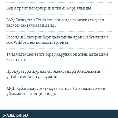
Білім грант иегерлерінің тізімі жарияланды
БАҚ: Қазақстан Теңіз кен орнында экологиялық заң
талабы сақталмаған дейді
Ресейдің Екатеринбург қаласында дрон шабуылынан
соң Wildberries қоймасы өртенді
Таиландта мектепте біреу қарудан оқ атып, алты адам
қаза тапты
Прокуратура журналист Александра Алёхованың
үкімін жеңілдетуді сұраған
АҚШ Кубаға қару жеткізуге қатысы бар адамдар мен
ұйымдарға санкция салды
ЖАЗЫЛЫҢЫЗ