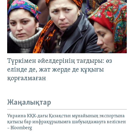
Түркімен әйелдерінің тағдыры: өз
елінде де, жат жерде де құқығы
қорғалмаған
Жаңалықтар
Украина КҚК-дағы Қазақстан мұнайының экспортына
қатысы бар инфрақұрылымға шабуылдамауға келіскен
– Bloomberg