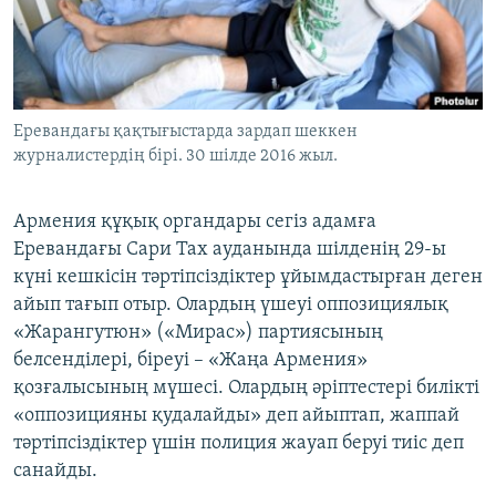
ЖАЗЫЛЫҢЫЗ
Басқа тілдерде
Еревандағы қақтығыстарда зардап шеккен
журналистердің бірі. 30 шілде 2016 жыл.
Армения құқық органдары сегіз адамға
Еревандағы Сари Тах ауданында шілденің 29-ы
күні кешкісін тәртіпсіздіктер ұйымдастырған деген
айып тағып отыр. Олардың үшеуі оппозициялық
«Жарангутюн» («Мирас») партиясының
белсенділері, біреуі – «Жаңа Армения»
қозғалысының мүшесі. Олардың әріптестері билікті
«оппозицияны қудалайды» деп айыптап, жаппай
тәртіпсіздіктер үшін полиция жауап беруі тиіс деп
санайды.