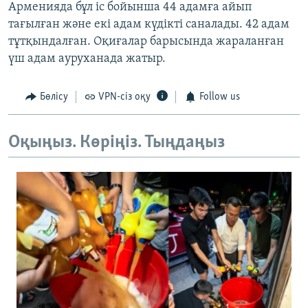
Арменияда бұл іс бойынша 44 адамға айып
тағылған және екі адам күдікті саналады. 42 адам
тұтқындалған. Оқиғалар барысында жараланған
үш адам ауруханада жатыр.
Бөлісу
VPN-сіз оқу
Follow us
Оқыңыз. Көріңіз. Тыңдаңыз