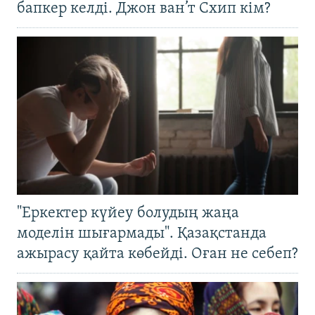
бапкер келді. Джон ван’т Схип кім?
"Еркектер күйеу болудың жаңа
моделін шығармады". Қазақстанда
ажырасу қайта көбейді. Оған не себеп?