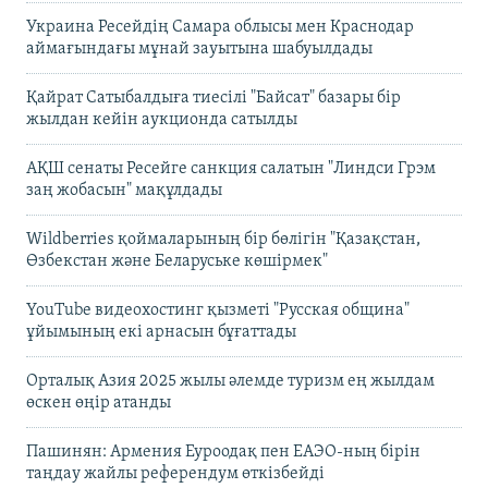
Украина Ресейдің Самара облысы мен Краснодар
аймағындағы мұнай зауытына шабуылдады
Қайрат Сатыбалдыға тиесілі "Байсат" базары бір
жылдан кейін аукционда сатылды
АҚШ сенаты Ресейге санкция салатын "Линдси Грэм
заң жобасын" мақұлдады
Wildberries қоймаларының бір бөлігін "Қазақстан,
Өзбекстан және Беларуське көшірмек"
YouTube видеохостинг қызметі "Русская община"
ұйымының екі арнасын бұғаттады
Орталық Азия 2025 жылы әлемде туризм ең жылдам
өскен өңір атанды
Пашинян: Армения Еуроодақ пен ЕАЭО-ның бірін
таңдау жайлы референдум өткізбейді