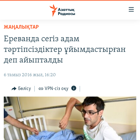
Accessibility
links
Skip
ЖАҢАЛЫҚТАР
to
ЖАҢАЛЫҚТАР
Ереванда сегіз адам
main
САЯСАТ
content
тәртіпсіздіктер ұйымдастырған
AZATTYQTV
Skip
деп айыпталды
to
ҚАҢТАР ОҚИҒАСЫ
main
6 тамыз 2016 жыл, 16:20
АДАМ ҚҰҚЫҚТАРЫ
Navigation
Skip
Бөлісу
VPN-сіз оқу
ӘЛЕУМЕТ
to
ӘЛЕМ
Search
АРНАЙЫ ЖОБАЛАР
Русский