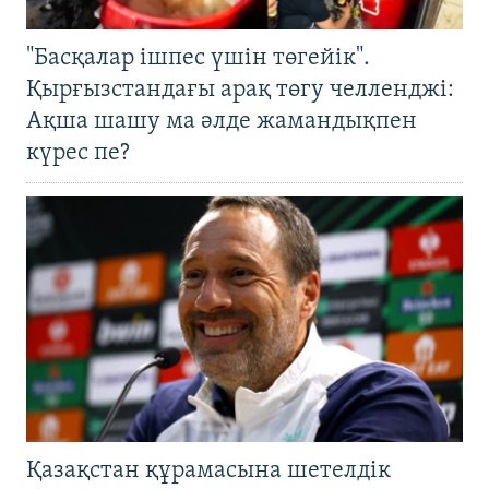
"Басқалар ішпес үшін төгейік".
Қырғызстандағы арақ төгу челленджі:
Ақша шашу ма әлде жамандықпен
күрес пе?
Қазақстан құрамасына шетелдік