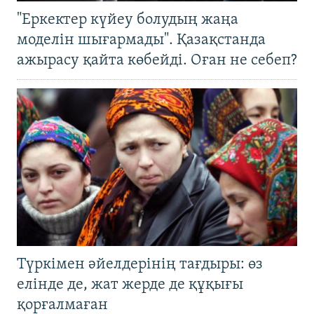
"Еркектер күйеу болудың жаңа
моделін шығармады". Қазақстанда
ажырасу қайта көбейді. Оған не себеп?
Түркімен әйелдерінің тағдыры: өз
елінде де, жат жерде де құқығы
қорғалмаған