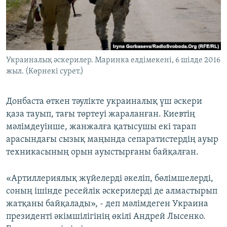
ЖАЗЫЛЫҢЫЗ
Басқа тілдерде
Украиналық әскерилер. Маринка елдімекені, 6 шілде 2016
жыл. (Көрнекі сурет.)
Донбаста өткен тәулікте украиналық үш әскери
қаза тауып, тағы төртеуі жараланған. Киевтің
мәлімдеуінше, жанжалға қатысушы екі тарап
арасындағы сызық маңында сепаратистердің ауыр
техникасының орын ауыстырғаны байқалған.
«Артиллериялық жүйелерді әкеліп, бөлімшелерді,
соның ішінде ресейлік әскерилерді де алмастырып
жатқаны байқалады», - деп мәлімдеген Украина
президенті әкімшілігінің өкілі Андрей Лысенко.