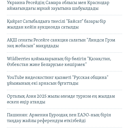
Украина Ресейдің Самара облысы мен Краснодар
аймағындағы мұнай зауытына шабуылдады
Қайрат Сатыбалдыға тиесілі "Байсат" базары бір
жылдан кейін аукционда сатылды
АҚШ сенаты Ресейге санкция салатын "Линдси Грэм
заң жобасын" мақұлдады
Wildberries қоймаларының бір бөлігін "Қазақстан,
Өзбекстан және Беларуське көшірмек"
YouTube видеохостинг қызметі "Русская община"
ұйымының екі арнасын бұғаттады
Орталық Азия 2025 жылы әлемде туризм ең жылдам
өскен өңір атанды
Пашинян: Армения Еуроодақ пен ЕАЭО-ның бірін
таңдау жайлы референдум өткізбейді