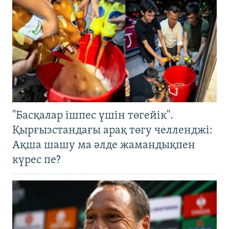
"Басқалар ішпес үшін төгейік".
Қырғызстандағы арақ төгу челленджі:
Ақша шашу ма әлде жамандықпен
күрес пе?