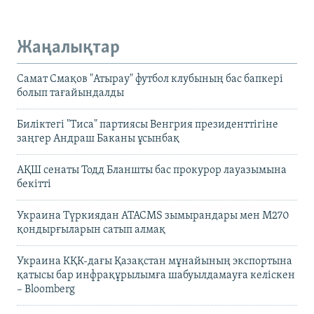
Жаңалықтар
Самат Смақов "Атырау" футбол клубының бас бапкері
болып тағайындалды
Биліктегі "Тиса" партиясы Венгрия президенттігіне
заңгер Андраш Баканы ұсынбақ
АҚШ сенаты Тодд Бланшты бас прокурор лауазымына
бекітті
Украина Түркиядан ATACMS зымырандары мен M270
қондырғыларын сатып алмақ
Украина КҚК-дағы Қазақстан мұнайының экспортына
қатысы бар инфрақұрылымға шабуылдамауға келіскен
– Bloomberg