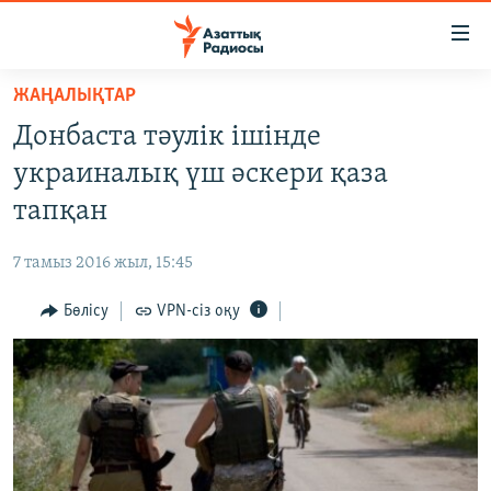
Accessibility
links
Skip
ЖАҢАЛЫҚТАР
to
ЖАҢАЛЫҚТАР
Донбаста тәулік ішінде
main
САЯСАТ
content
украиналық үш әскери қаза
AZATTYQTV
Skip
тапқан
to
ҚАҢТАР ОҚИҒАСЫ
main
7 тамыз 2016 жыл, 15:45
АДАМ ҚҰҚЫҚТАРЫ
Navigation
Skip
Бөлісу
VPN-сіз оқу
ӘЛЕУМЕТ
to
ӘЛЕМ
Search
АРНАЙЫ ЖОБАЛАР
Русский