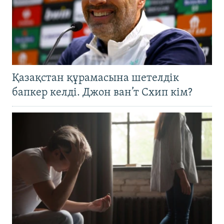
Қазақстан құрамасына шетелдік
бапкер келді. Джон ван’т Схип кім?