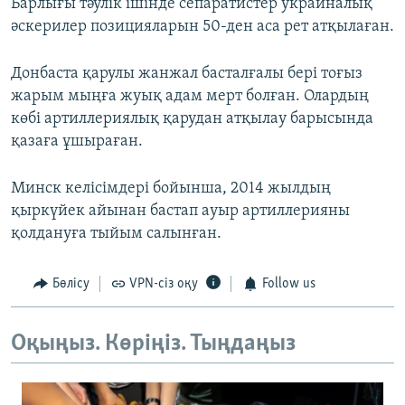
Барлығы тәулік ішінде сепаратистер украиналық
әскерилер позицияларын 50-ден аса рет атқылаған.
Донбаста қарулы жанжал басталғалы бері тоғыз
жарым мыңға жуық адам мерт болған. Олардың
көбі артиллериялық қарудан атқылау барысында
қазаға ұшыраған.
Минск келісімдері бойынша, 2014 жылдың
қыркүйек айынан бастап ауыр артиллерияны
қолдануға тыйым салынған.
Бөлісу
VPN-сіз оқу
Follow us
Оқыңыз. Көріңіз. Тыңдаңыз