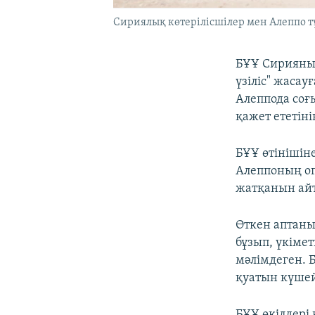
Сириялық көтерілісшілер мен Алеппо т
БҰҰ Сирияның
үзіліс" жаса
Алеппода соғ
қажет ететіні
БҰҰ өтінішін
Алеппоның оп
жатқанын ай
Өткен аптаны
бұзып, үкіме
мәлімдеген. 
қуатын күшей
БҰҰ өкілдері