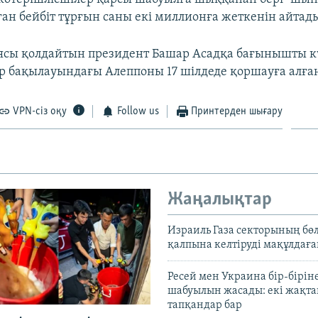
ған бейбіт тұрғын саны екі миллионға жеткенін айтад
ясы қолдайтын президент Башар Асадқа бағынышты 
ер бақылауындағы Алеппоны 17 шілдеде қоршауға алға
VPN-сіз оқу
Follow us
Принтерден шығару
Жаңалықтар
Израиль Газа секторының бөл
қалпына келтіруді мақұлдағ
Ресей мен Украина бір-біріне
шабуылын жасады: екі жақта
тапқандар бар