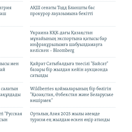
енгрия
АҚШ сенаты Тодд Бланшты бас
раш
прокурор лауазымына бекітті
Украина КҚК-дағы Қазақстан
мұнайының экспортына қатысы бар
инфрақұрылымға шабуылдамауға
келіскен – Bloomberg
лысы мен
Қайрат Сатыбалдыға тиесілі "Байсат"
най
базары бір жылдан кейін аукционда
сатылды
 салатын
Wildberries қоймаларының бір бөлігін
мақұлдады
"Қазақстан, Өзбекстан және Беларуське
көшірмек"
і "Русская
Орталық Азия 2025 жылы әлемде
асын
туризм ең жылдам өскен өңір атанды