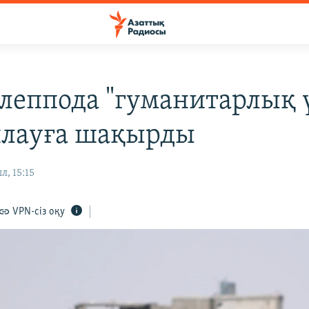
леппода "гуманитарлық ү
лауға шақырды
л, 15:15
VPN-сіз оқу