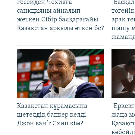
Ресейден Чехияға
"Басқал
санкцияны айналып
төгейік
жеткен Сібір балқарағайы
арақ тө
Қазақстан арқылы өткен бе?
шашу м
жаманд
Қазақстан құрамасына
"Еркек
шетелдік бапкер келді.
жаңа м
Джон ван’т Схип кім?
Қазақс
көбейді