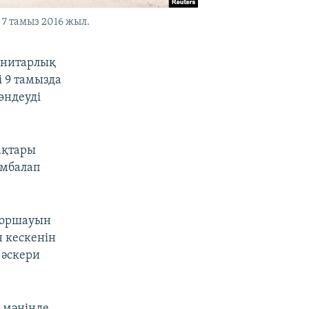
7 тамыз 2016 жыл.
анитарлық
і 9 тамызда
өндеуді
ақтары
омбалап
 қоршауын
н кескенін
 әскери
 мәнінде