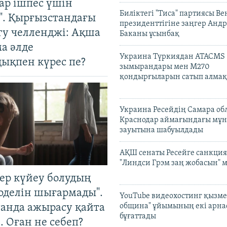
ар ішпес үшін
Биліктегі "Тиса" партиясы В
". Қырғызстандағы
президенттігіне заңгер Анд
гу челленджі: Ақша
Баканы ұсынбақ
а әлде
Украина Түркиядан ATACMS
ықпен күрес пе?
зымырандары мен M270
қондырғыларын сатып алмақ
Украина Ресейдің Самара об
Краснодар аймағындағы мұ
зауытына шабуылдады
АҚШ сенаты Ресейге санкция
"Линдси Грэм заң жобасын" 
тер күйеу болудың
оделін шығармады".
YouTube видеохостинг қызмет
танда ажырасу қайта
община" ұйымының екі арн
бұғаттады
. Оған не себеп?