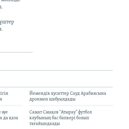
ы.
күштер
н.
ігін
Йемендік хуситтер Сауд Арабиясына
ан
дронмен шабуылдады
 әуе
Самат Смақов "Атырау" футбол
н да қаза
клубының бас бапкері болып
тағайындалды