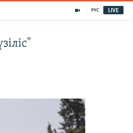
LIVE
РУС
зіліс"