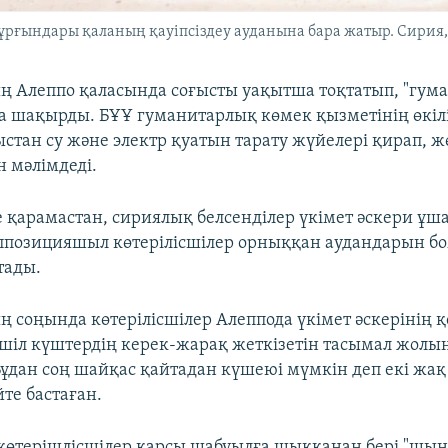
ұрғындары қаланың қауіпсіздеу ауданына бара жатыр. Сирия, 
 Алеппо қаласында соғысты уақытша тоқтатып, "гум
уға шақырды. БҰҰ гуманитарлық көмек қызметінің өкіл
ыстан су және электр қуатын тарату жүйелері қирап, ж
н мәлімдеді.
е қарамастан, сириялық белсенділер үкімет әскери ұш
позицияшыл көтерілісшілер орныққан аудандарын б
тады.
ң соңында көтерілісшілер Алеппода үкімет әскерінің
тшіл күштердің керек-жарақ жеткізетін тасымал жолы
Бұдан соң шайқас қайтадан күшеюі мүмкін деп екі жақ
те бастаған.
 көтерішлісшілер қарсы шабуылға шыққанан бері "шын