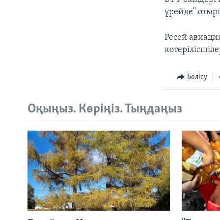
үрейде" отыр
Ресей авиаци
көтерілісшіл
Бөлісу
Оқыңыз. Көріңіз. Тыңдаңыз