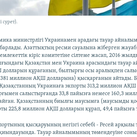
 сурет).
мика министрлігі Украинамен арадағы тауар айналым
барлады. Азаттықтың ресми сауалына жіберген жауа
емлекеттік кіріс комитетіне сілтеме жасап, 2016 жылд
ғындағы Қазақстан мен Украина арасындағы тауар 
 долларын құрағанын, былтырғы осы аралықпен салы
 (381 миллион АҚШ долларына) қысқарғанын айтады.
Қазақстанның Украинаға экпорты 313,2 миллион АҚШ
рғымен салыстырғанда 33,8 пайызға немесе 160,3 ми
айған. Қазақстанның биылғы маусымға (маусымды қос
рты 225,8 миллион АҚШ долларын құрап, 49,4 пайызға
ортының қысқаруының негізгі себебі - Ресей арқылы 
 қиындауында. Тауар айналымының төмендеуіне соны