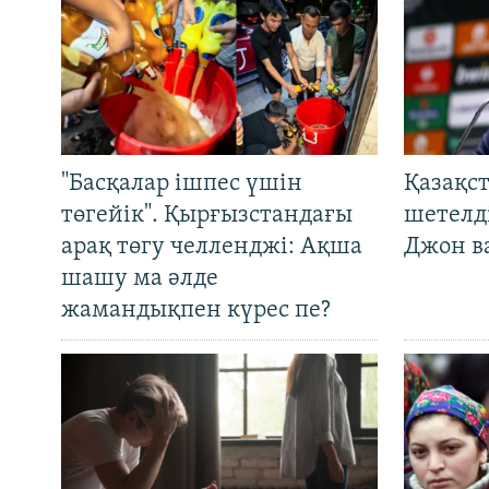
"Басқалар ішпес үшін
Қазақс
төгейік". Қырғызстандағы
шетелді
арақ төгу челленджі: Ақша
Джон ва
шашу ма әлде
жамандықпен күрес пе?