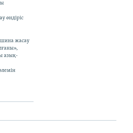
ғы
у өндіріс
ашина жасау
лғаны»,
ы азық-
е
өлемін