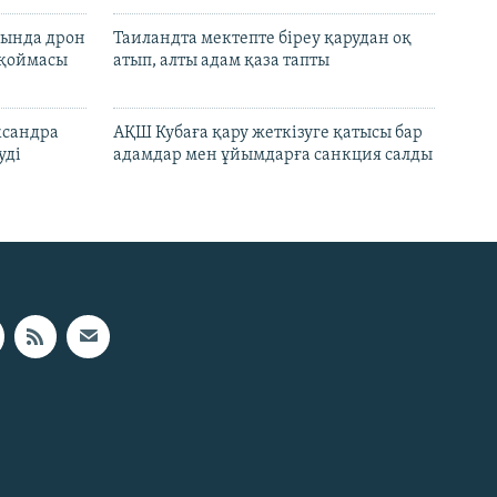
сында дрон
Таиландта мектепте біреу қарудан оқ
 қоймасы
атып, алты адам қаза тапты
ксандра
АҚШ Кубаға қару жеткізуге қатысы бар
уді
адамдар мен ұйымдарға санкция салды