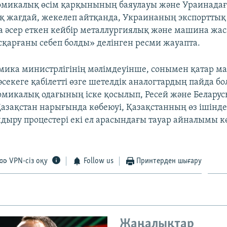
номикалық өсім қарқынының баяулауы және Ураинада
 жағдай, жекелеп айтқанда, Украинаның экспорттық
 әсер еткен кейбір металлургиялық және машина жаса
сқарғаны себеп болды» делінген ресми жауапта.
мика министрлігінің мәлімдеуінше, сонымен қатар м
секеге қабілетті өзге шетелдік аналогтардың пайда бо
омикалық одағының іске қосылып, Ресей және Беларус
 Қазақстан нарығында көбеюуі, Қазақстанның өз ішінд
дыру процестері екі ел арасындағы тауар айналымы к
VPN-сіз оқу
Follow us
Принтерден шығару
Жаңалықтар