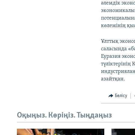
әлемдік эко
экономикалық
потенциалына
көлемінің қы
Ұлттық эконо
саласында «бә
Еуразия экон
түліктерінің
индустриялан
азайтқан.
Бөлісу
Оқыңыз. Көріңіз. Тыңдаңыз