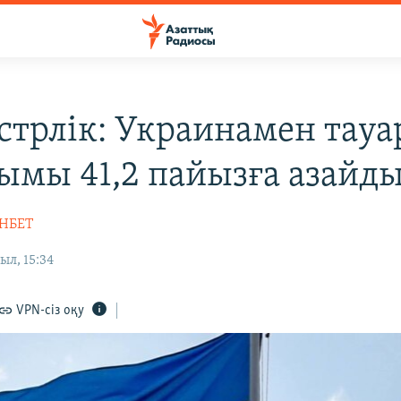
трлік: Украинамен тауа
ымы 41,2 пайызға азайд
НБЕТ
ыл, 15:34
VPN-сіз оқу