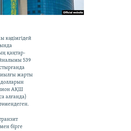
ы кәдімгідей
бында
ың қаңтар-
айналымы 539
стырғанда
 Биылғы жарты
 долларын
ллион АҚШ
а алғанда)
 төмендеген.
транзит
мен бірге