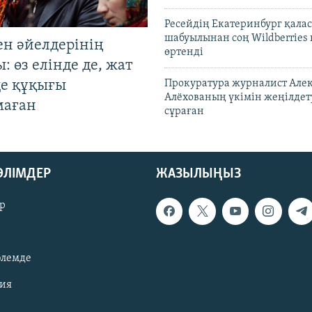
Ресейдің Екатеринбург қала
шабуылынан соң Wildberries
ен әйелдерінің
өртенді
: өз елінде де, жат
де құқығы
Прокуратура журналист Але
Алёхованың үкімін жеңілдет
маған
сұраған
БӨЛІМДЕР
ЖАЗЫЛЫҢЫЗ
р
әлемде
зия