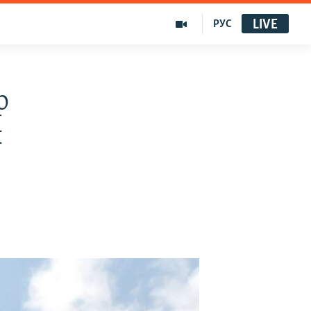
LIVE
РУС
р
ы