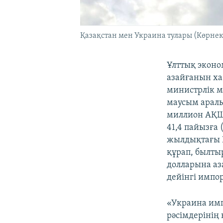
Қазақстан мен Украина тулары (Көрнекі
Ұлттық эконо
азайғанын ха
министрлік м
маусым аралы
миллион АҚШ
41,4 пайызға
жылдықтағы 
құрап, былты
долларына аз
дейінгі импо
«Украина имп
рәсімдерінің