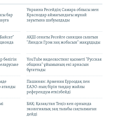
н
Украина Ресейдің Самара облысы мен
сы бар
Краснодар аймағындағы мұнай
ауға
зауытына шабуылдады
Байсат"
АҚШ сенаты Ресейге санкция салатын
кционда
"Линдси Грэм заң жобасын" мақұлдады
р бөлігін
YouTube видеохостинг қызметі "Русская
Беларуське
община" ұйымының екі арнасын
бұғаттады
емде
Пашинян: Армения Еуроодақ пен
р атанды
ЕАЭО-ның бірін таңдау жайлы
референдум өткізбейді
мі
БАҚ: Қазақстан Теңіз кен орнында
экологиялық заң талабы сақталмаған
дейді