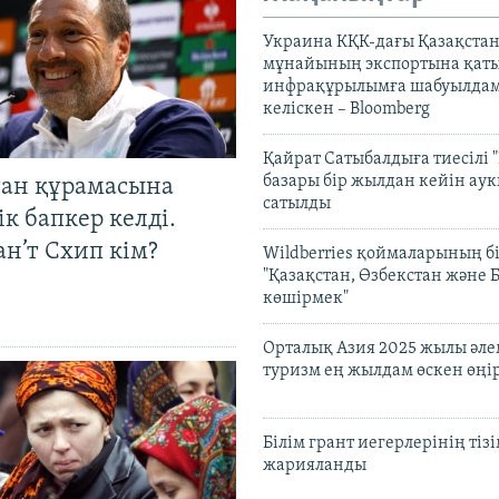
Украина КҚК-дағы Қазақста
мұнайының экспортына қаты
инфрақұрылымға шабуылдам
келіскен – Bloomberg
Қайрат Сатыбалдыға тиесілі "
базары бір жылдан кейін ау
тан құрамасына
сатылды
к бапкер келді.
н’т Схип кім?
Wildberries қоймаларының бі
"Қазақстан, Өзбекстан және 
көшірмек"
Орталық Азия 2025 жылы әл
туризм ең жылдам өскен өңі
Білім грант иегерлерінің тізі
жарияланды