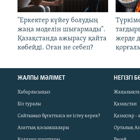
"Еркектер күйеу болудың
Түркім
жаңа моделін шығармады".
тағдыры
Қазақстанда ажырасу қайта
жерде 
көбейді. Оған не себеп?
қорғал
ЖАЛПЫ МӘЛІМЕТ
НЕГІЗГІ 
Хабарласыңыз
Жаңалықта
Біз туралы
Қазақстан
Русский
Сайтымыз бұғатталса не істеу керек?
Қазақтар - 
Азаттық қосымшалары
Орталық А
ЖАЗЫЛЫҢЫЗ
Қолдану шарттары
Ресей