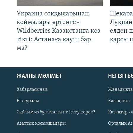
Украина соққыларынан
Шекара
қоймалары өртенген
Лұқпан
Wildberries Қазақстанға көз
елден 
тікті: Астанаға қауіп бар
қарсы 
ма?
ЖАЛПЫ МӘЛІМЕТ
НЕГІЗГІ 
Хабарласыңыз
Жаңалықта
Біз туралы
Қазақстан
Русский
Сайтымыз бұғатталса не істеу керек?
Қазақтар - 
Азаттық қосымшалары
Орталық А
ЖАЗЫЛЫҢЫЗ