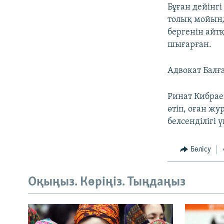
Бұған дейінг
толық мойынд
бергенін айтқ
шығарған.
Адвокат Балға
Ринат Кибраев
өтіп, оған ж
белсенділігі 
Бөлісу
Оқыңыз. Көріңіз. Тыңдаңыз