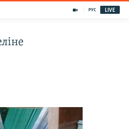
LIVE
РУС
еліне