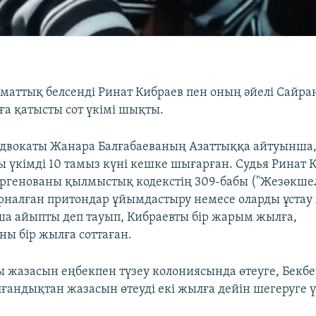
маттық белсенді Ринат Кибраев пен оның әйелі Сайра
ға қатысты сот үкімі шықты.
адвокаты Жанара Балғабаеваның Азаттыққа айтуынша
ы үкімді 10 тамыз күні кешке шығарған. Судья Ринат 
ргенованы қылмыстық кодекстің 309-бабы ("Жезөкше
рналған притондар ұйымдастыру немесе оларды ұстау
ша айыпты деп тауып, Кибраевты бір жарым жылға,
ны бір жылға соттаған.
ы жазасын еңбекпен түзеу колониясында өтеуге, Бекб
лғандықтан жазасын өтеуді екі жылға дейін шегеруге ү