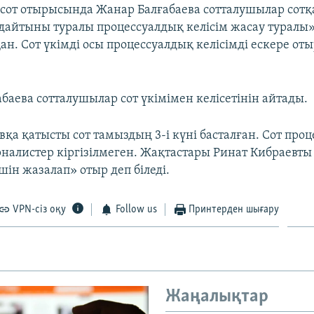
і сот отырысында Жанар Балғабаева сотталушылар сотқа
айтыны туралы процессуалдық келісім жасау туралы»
ан. Сот үкімді осы процессуалдық келісімді ескере от
баева сотталушылар сот үкімімен келісетінін айтады.
қа қатысты сот тамыздың 3-і күні басталған. Сот про
урналистер кіргізілмеген. Жақтастары Ринат Кибраевт
үшін жазалап» отыр деп біледі.
VPN-сіз оқу
Follow us
Принтерден шығару
Жаңалықтар