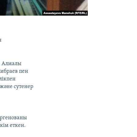
н
, Алмалы
Кибраев пен
лiкпен
 және сутенер
ергенованы
кім еткен.