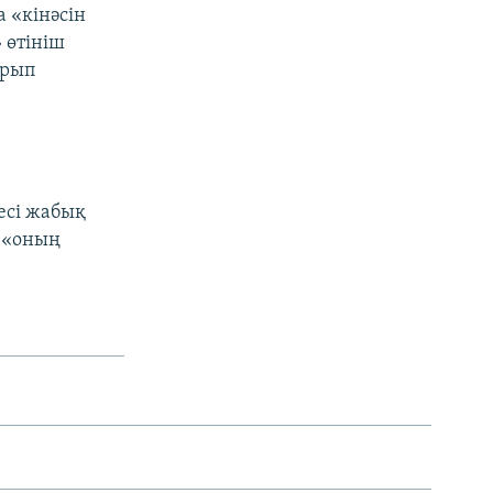
 «кінәсін
 өтініш
ырып
цесі жабық
ы «оның