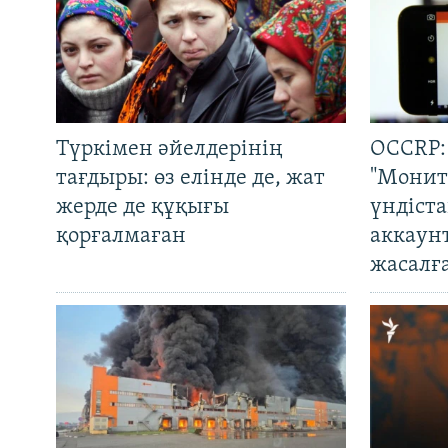
Түркімен әйелдерінің
OCCRP:
тағдыры: өз елінде де, жат
"Монит
жерде де құқығы
үндіст
қорғалмаған
аккаун
жасалғ