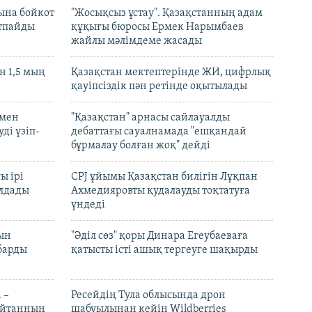
ына бойкот
"Жосықсыз ұстау". Қазақстанның адам
ртпайды
құқығы бюросы Ермек Нарымбаев
жайлы мәлімдеме жасады
 1,5 мың
Қазақстан мектептерінде ЖИ, цифрлық
қауіпсіздік пән ретінде оқытылады
 мен
"Қазақстан" арнасы сайлауалды
ді үзіп-
дебаттағы сауалнамада "ешқандай
бұрмалау болған жоқ" дейді
ы ірі
CPJ ұйымы Қазақстан билігін Лұқпан
лдады
Ахмедияровты қудалауды тоқтатуға
үндеді
рын
"Әділ сөз" қоры Динара Егеубаеваға
барды
қатысты істі ашық тергеуге шақырды
 –
Ресейдің Тула облысында дрон
шайтанның
шабуылынан кейін Wildberries