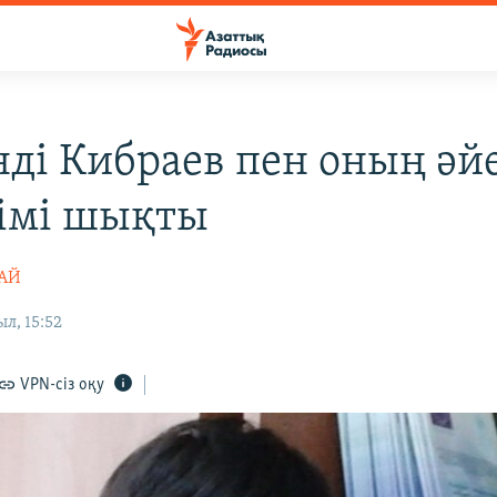
нді Кибраев пен оның әй
кімі шықты
ТАЙ
л, 15:52
VPN-сіз оқу