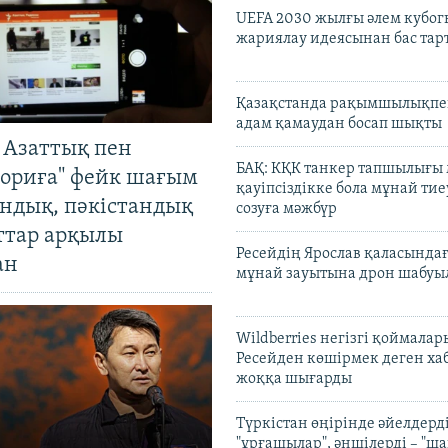
UEFA 2030 жылғы әлем кубог
жариялау идеясынан бас та
Қазақстанда рақымшылықпен
адам қамаудан босап шықты
 Азаттық пен
БАҚ: КҚК танкер тапшылығы
ориға" фейк шағым
қауіпсіздікке бола мұнай тиеу
андық, пәкістандық
созуға мәжбүр
ттар арқылы
Ресейдің Ярослав қаласындағ
ан
мұнай зауытына дрон шабуы
Wildberries негізгі қоймала
Ресейден көшірмек деген ха
жоққа шығарды
Түркістан өңірінде әйелдерді
"ұрғашылар", әншілерді – "