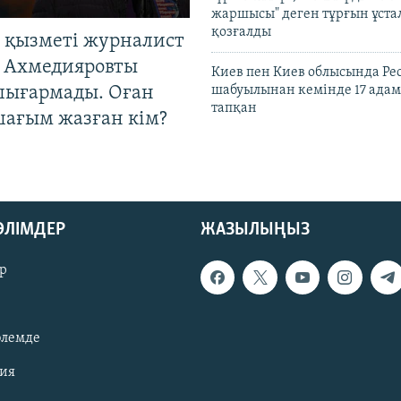
жаршысы" деген тұрғын ұстал
қозғалды
 қызметі журналист
 Ахмедияровты
Киев пен Киев облысында Рес
шығармады. Оған
шабуылынан кемінде 17 адам
тапқан
шағым жазған кім?
БӨЛІМДЕР
ЖАЗЫЛЫҢЫЗ
р
әлемде
зия