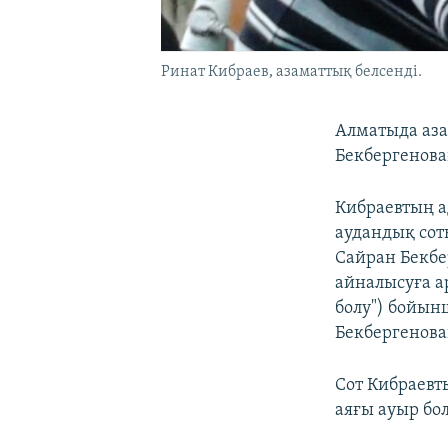
Ринат Кибраев, азаматтық белсенді.
Алматыда аза
Бекбергенова
Кибраевтың 
аудандық сот
Сайран Бекбе
айналысуға а
болу") бойын
Бекбергенова
Сот Кибраевт
аяғы ауыр бо