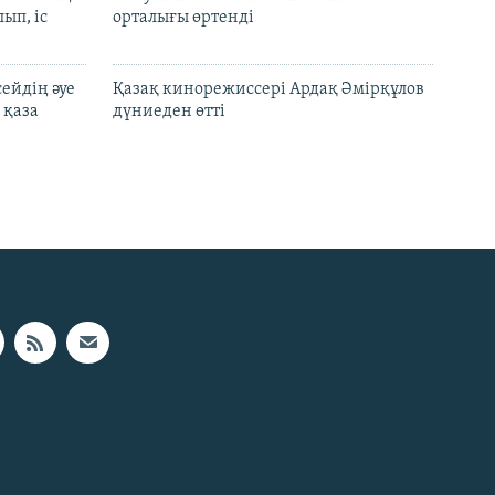
ып, іс
орталығы өртенді
ейдің әуе
Қазақ кинорежиссері Ардақ Әмірқұлов
 қаза
дүниеден өтті