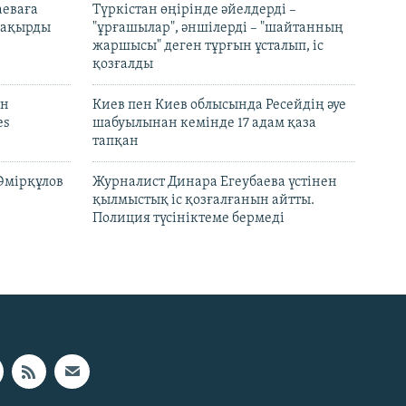
аеваға
Түркістан өңірінде әйелдерді –
 шақырды
"ұрғашылар", әншілерді – "шайтанның
жаршысы" деген тұрғын ұсталып, іс
қозғалды
он
Киев пен Киев облысында Ресейдің әуе
es
шабуылынан кемінде 17 адам қаза
тапқан
Әмірқұлов
Журналист Динара Егеубаева үстінен
қылмыстық іс қозғалғанын айтты.
Полиция түсініктеме бермеді