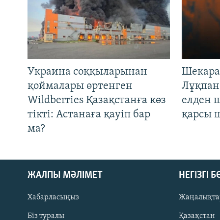
Украина соққыларынан
Шекара
қоймалары өртенген
Лұқпан
Wildberries Қазақстанға көз
елден 
тікті: Астанаға қауіп бар
қарсы 
ма?
ЖАЛПЫ МӘЛІМЕТ
НЕГІЗГІ 
Хабарласыңыз
Жаңалықта
Біз туралы
Қазақстан