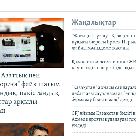
Жаңалықтар
"Жосықсыз ұстау". Қазақста
құқығы бюросы Ермек Нары
жайлы мәлімдеме жасады
Қазақстан мектептерінде Ж
қауіпсіздік пән ретінде оқы
 Азаттық пен
ориға" фейк шағым
"Қазақстан" арнасы сайлауа
андық, пәкістандық
дебаттағы сауалнамада "ешқ
бұрмалау болған жоқ" дейді
ттар арқылы
ан
CPJ ұйымы Қазақстан билігі
Ахмедияровты қудалауды тоқ
үндеді