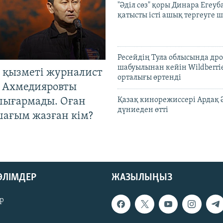
"Әділ сөз" қоры Динара Егеуб
қатысты істі ашық тергеуге
Ресейдің Тула облысында др
шабуылынан кейін Wildberri
 қызметі журналист
орталығы өртенді
 Ахмедияровты
шығармады. Оған
Қазақ кинорежиссері Ардақ 
дүниеден өтті
шағым жазған кім?
БӨЛІМДЕР
ЖАЗЫЛЫҢЫЗ
р