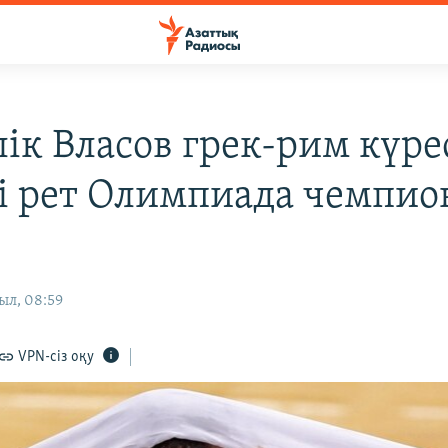
лік Власов грек-рим күре
і рет Олимпиада чемпи
ыл, 08:59
VPN-сіз оқу