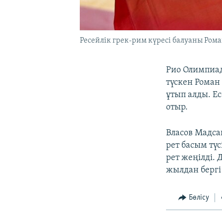
Ресейлік грек-рим күресі балуаны Ром
Рио Олимпиад
түскен Роман
ұтып алды. Е
отыр.
Власов Мадса
рет басым тү
рет жеңілді.
жылдан бергі
Бөлісу