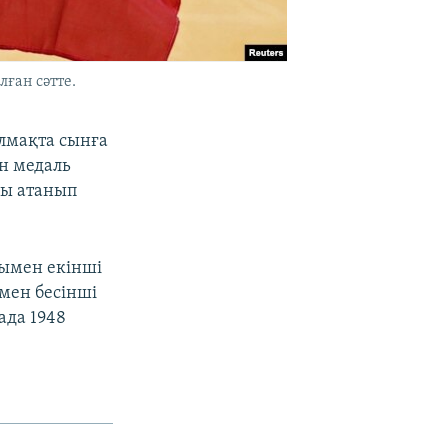
ған сәтте.
лмақта сынға
н медаль
ны атанып
сымен екінші
мен бесінші
ада 1948