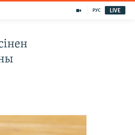
LIVE
РУС
сінен
оны