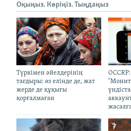
Оқыңыз. Көріңіз. Тыңдаңыз
Түркімен әйелдерінің
OCCRP:
тағдыры: өз елінде де, жат
"Монит
жерде де құқығы
үндіст
қорғалмаған
аккаун
жасалғ