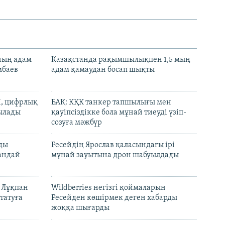
нның адам
Қазақстанда рақымшылықпен 1,5 мың
мбаев
адам қамаудан босап шықты
И, цифрлық
БАҚ: КҚК танкер тапшылығы мен
тылады
қауіпсіздікке бола мұнай тиеуді үзіп-
созуға мәжбүр
лды
Ресейдің Ярослав қаласындағы ірі
андай
мұнай зауытына дрон шабуылдады
н Лұқпан
Wildberries негізгі қоймаларын
татуға
Ресейден көшірмек деген хабарды
жоққа шығарды