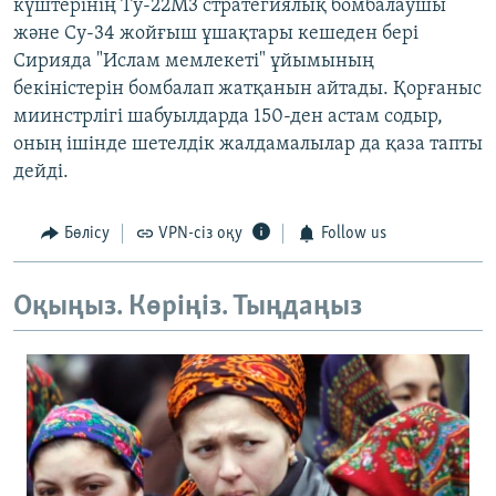
күштерінің Ту-22М3 стратегиялық бомбалаушы
және Су-34 жойғыш ұшақтары кешеден бері
Сирияда "Ислам мемлекеті" ұйымының
бекіністерін бомбалап жатқанын айтады. Қорғаныс
миинстрлігі шабуылдарда 150-ден астам содыр,
оның ішінде шетелдік жалдамалылар да қаза тапты
дейді.
Бөлісу
VPN-сіз оқу
Follow us
Оқыңыз. Көріңіз. Тыңдаңыз