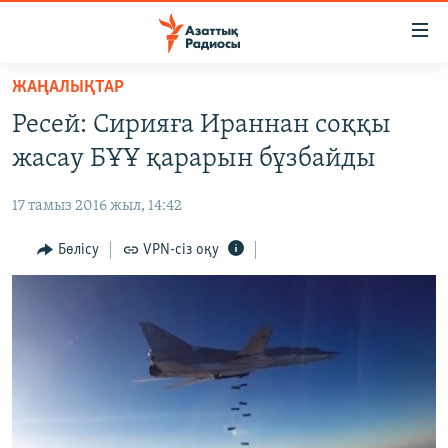
Accessibility
links
Skip
ЖАҢАЛЫҚТАР
to
ЖАҢАЛЫҚТАР
Ресей: Сирияға Ираннан соққы
main
САЯСАТ
content
жасау БҰҰ қарарын бұзбайды
AZATTYQTV
Skip
to
17 тамыз 2016 жыл, 14:42
ҚАҢТАР ОҚИҒАСЫ
main
АДАМ ҚҰҚЫҚТАРЫ
Бөлісу
VPN-сіз оқу
Navigation
Skip
ӘЛЕУМЕТ
to
ӘЛЕМ
Search
АРНАЙЫ ЖОБАЛАР
Русский