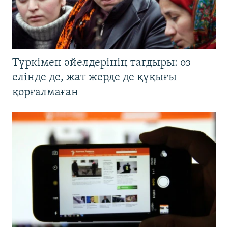
Түркімен әйелдерінің тағдыры: өз
елінде де, жат жерде де құқығы
қорғалмаған