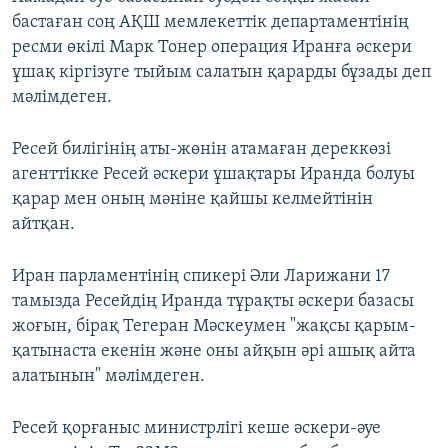
бастаған соң АҚШ мемлекеттік департаментінің
ресми өкілі Марк Тонер операция Иранға әскери
ұшақ кіргізуге тыйым салатын қарарды бұзады деп
мәлімдеген.
Ресей билігінің аты-жөнін атамаған дереккөзі
агенттікке Ресей әскери ұшақтары Иранда болуы
қарар мен оның мәніне қайшы келмейтінін
айтқан.
Иран парламентінің спикері Әли Ларижани 17
тамызда Ресейдің Иранда тұрақты әскери базасы
жоғын, бірақ Тегеран Мәскеумен "жақсы қарым-
қатынаста екенін және оны айқын әрі ашық айта
алатынын" мәлімдеген.
Ресей қорғаныс министрлігі кеше әскери-әуе