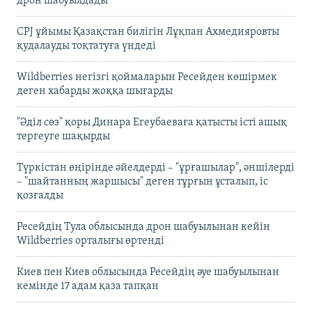
дрон шабуылдады
CPJ ұйымы Қазақстан билігін Лұқпан Ахмедияровты
қудалауды тоқтатуға үндеді
Wildberries негізгі қоймаларын Ресейден көшірмек
деген хабарды жоққа шығарды
"Әділ сөз" қоры Динара Егеубаеваға қатысты істі ашық
тергеуге шақырды
Түркістан өңірінде әйелдерді – "ұрғашылар", әншілерді
– "шайтанның жаршысы" деген тұрғын ұсталып, іс
қозғалды
Ресейдің Тула облысында дрон шабуылынан кейін
Wildberries орталығы өртенді
Киев пен Киев облысында Ресейдің әуе шабуылынан
кемінде 17 адам қаза тапқан