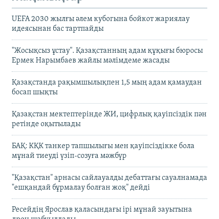
UEFA 2030 жылғы әлем кубогына бойкот жариялау
идеясынан бас тартпайды
"Жосықсыз ұстау". Қазақстанның адам құқығы бюросы
Ермек Нарымбаев жайлы мәлімдеме жасады
Қазақстанда рақымшылықпен 1,5 мың адам қамаудан
босап шықты
Қазақстан мектептерінде ЖИ, цифрлық қауіпсіздік пән
ретінде оқытылады
БАҚ: КҚК танкер тапшылығы мен қауіпсіздікке бола
мұнай тиеуді үзіп-созуға мәжбүр
"Қазақстан" арнасы сайлауалды дебаттағы сауалнамада
"ешқандай бұрмалау болған жоқ" дейді
Ресейдің Ярослав қаласындағы ірі мұнай зауытына