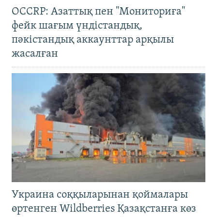
OCCRP: Азаттық пен "Мониториға"
фейк шағым үндістандық,
пәкістандық аккаунттар арқылы
жасалған
Украина соққыларынан қоймалары
өртенген Wildberries Қазақстанға көз