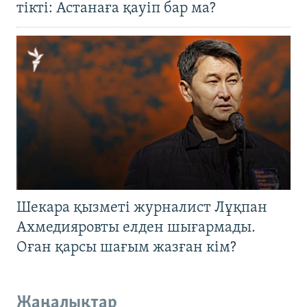
тікті: Астанаға қауіп бар ма?
Шекара қызметі журналист Лұқпан
Ахмедияровты елден шығармады.
Оған қарсы шағым жазған кім?
Жаңалықтар