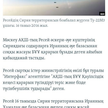
ЖАЗЫЛЫҢЫЗ
Ресейдің Сирия территориясын бомбалап жүрген Ту-22М3
ұшағы. 16 тамыз 2016 жыл.
Басқа тілдерде
Мәскеу АҚШ-тың Ресей әскери-әуе күштерінің
Сириядағы содырларға Иранның әуе базасынан
соққы жасауы БҰҰ қарарын бұзады деген айыбын
қабылдамай тастады.
Ресей сыртқы істер министрлігінің өкілі бұл туралы
"Интерфакс" агенттігіне "АҚШ-тың БҰҰ Қауіпсіздік
кеңесі қарарын түсіндіруі теріс және бізде
түсінбеушілік тудырады" деген.
Ресей 16 тамызда Сирия территориясына Иранның
Хамадан әуе базасынан әуеден соққы жасай