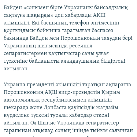
Байден «сонымен бірге Украинаны байсалдылық
сақтауға шақырды» деп хабарлады АҚШ
әкімшілігі. Екі басшының телефон әңгімесінің
қортындысы бойынша таратылған баспасөз
баянында Байден мен Порошенконың таяудан бері
Украинаның шығысында ресейшіл
сепаратистермен қақтығыстар саны ұлғая
түскеніне байланысты алаңдаушылық білдіргені
айтылған.
Украина президенті әкімшілігі таратқан ақпаратта
Порошенконың АҚШ вице-президетін Қырым
автономиялық республикасымен әкімшілік
шекарада және Донбаста қауіпсіздік жағдайы
күрделене түскені туралы хабардар еткені
айтылған. Ол Шығыс Украинада сепаратистер
тарапынан атқылау, соның ішінде тыйым салынған