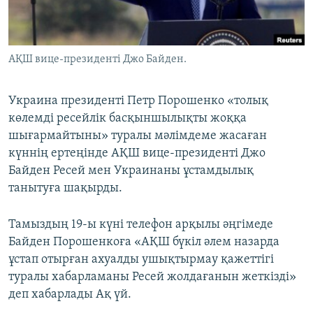
ЖАЗЫЛЫҢЫЗ
АҚШ вице-президенті Джо Байден.
Басқа тілдерде
Украина президенті Петр Порошенко «толық
көлемді ресейлік басқыншылықты жоққа
шығармайтыны» туралы мәлімдеме жасаған
күннің ертеңінде АҚШ вице-президенті Джо
Байден Ресей мен Украинаны ұстамдылық
танытуға шақырды.
Тамыздың 19-ы күні телефон арқылы әңгімеде
Байден Порошенкоға «АҚШ бүкіл әлем назарда
ұстап отырған ахуалды ушықтырмау қажеттігі
туралы хабарламаны Ресей жолдағанын жеткізді»
деп хабарлады Ақ үй.