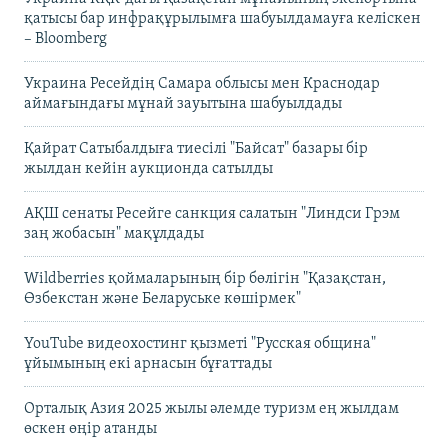
қатысы бар инфрақұрылымға шабуылдамауға келіскен
– Bloomberg
Украина Ресейдің Самара облысы мен Краснодар
аймағындағы мұнай зауытына шабуылдады
Қайрат Сатыбалдыға тиесілі "Байсат" базары бір
жылдан кейін аукционда сатылды
АҚШ сенаты Ресейге санкция салатын "Линдси Грэм
заң жобасын" мақұлдады
Wildberries қоймаларының бір бөлігін "Қазақстан,
Өзбекстан және Беларуське көшірмек"
YouTube видеохостинг қызметі "Русская община"
ұйымының екі арнасын бұғаттады
Орталық Азия 2025 жылы әлемде туризм ең жылдам
өскен өңір атанды