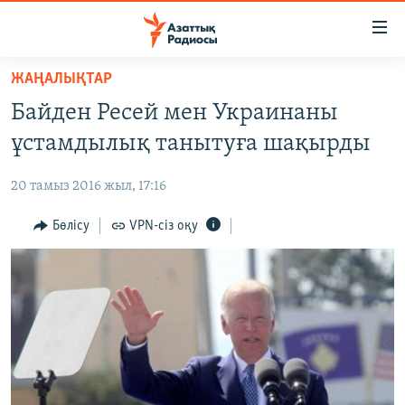
Accessibility
links
Skip
ЖАҢАЛЫҚТАР
to
ЖАҢАЛЫҚТАР
Байден Ресей мен Украинаны
main
САЯСАТ
content
ұстамдылық танытуға шақырды
AZATTYQTV
Skip
to
20 тамыз 2016 жыл, 17:16
ҚАҢТАР ОҚИҒАСЫ
main
АДАМ ҚҰҚЫҚТАРЫ
Бөлісу
VPN-сіз оқу
Navigation
Skip
ӘЛЕУМЕТ
to
ӘЛЕМ
Search
АРНАЙЫ ЖОБАЛАР
Русский