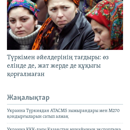
Түркімен әйелдерінің тағдыры: өз
елінде де, жат жерде де құқығы
қорғалмаған
Жаңалықтар
Украина Түркиядан ATACMS зымырандары мен M270
қондырғыларын сатып алмақ
Украина КҚК-дағы Қазақстан мұнайының экспортына