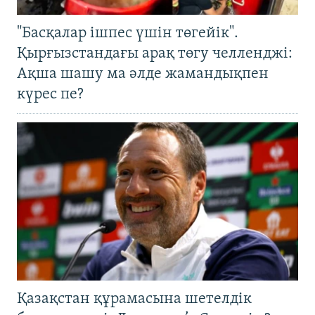
"Басқалар ішпес үшін төгейік".
Қырғызстандағы арақ төгу челленджі:
Ақша шашу ма әлде жамандықпен
күрес пе?
Қазақстан құрамасына шетелдік