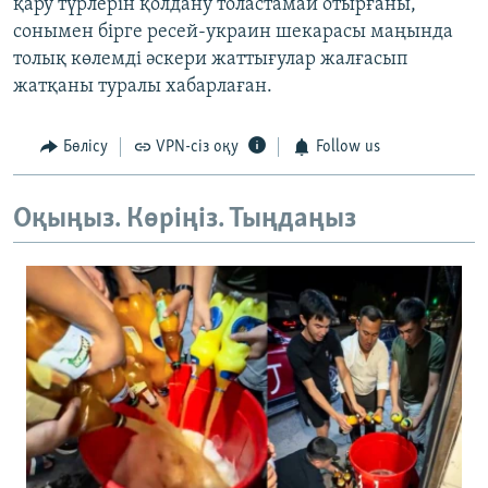
қару түрлерін қолдану толастамай отырғаны,
сонымен бірге ресей-украин шекарасы маңында
толық көлемді әскери жаттығулар жалғасып
жатқаны туралы хабарлаған.
Бөлісу
VPN-сіз оқу
Follow us
Оқыңыз. Көріңіз. Тыңдаңыз