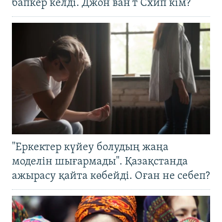
бапкер келді. Джон ван’т Схип кім?
"Еркектер күйеу болудың жаңа
моделін шығармады". Қазақстанда
ажырасу қайта көбейді. Оған не себеп?