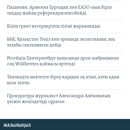
Пашинян: Армения Еуроодақ пен ЕАЭО-ның бірін
таңдау жайлы референдум өткізбейді
Білім грант иегерлерінің тізімі жарияланды
БАҚ: Қазақстан Теңіз кен орнында экологиялық заң
талабы сақталмаған дейді
Ресейдің Екатеринбург қаласында дрон шабуылынан
соң Wildberries қоймасы өртенді
Таиландта мектепте біреу қарудан оқ атып, алты адам
қаза тапты
Прокуратура журналист Александра Алёхованың
үкімін жеңілдетуді сұраған
ЖАЗЫЛЫҢЫЗ