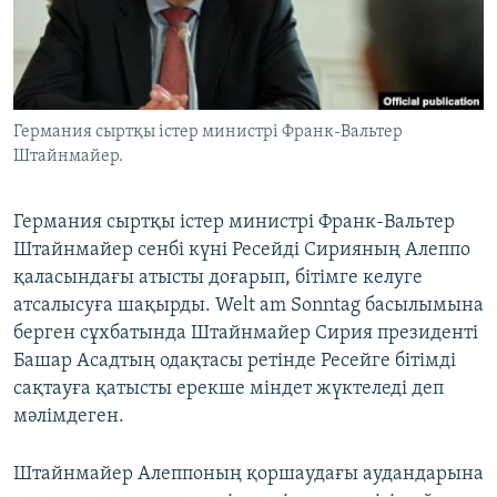
ЖАЗЫЛЫҢЫЗ
Басқа тілдерде
Германия сыртқы істер министрі Франк-Вальтер
Штайнмайер.
Германия сыртқы істер министрі Франк-Вальтер
Штайнмайер сенбі күні Ресейді Сирияның Алеппо
қаласындағы атысты доғарып, бітімге келуге
атсалысуға шақырды. Welt am Sonntag басылымына
берген сұхбатында Штайнмайер Сирия президенті
Башар Асадтың одақтасы ретінде Ресейге бітімді
сақтауға қатысты ерекше міндет жүктеледі деп
мәлімдеген.
Штайнмайер Алеппоның қоршаудағы аудандарына