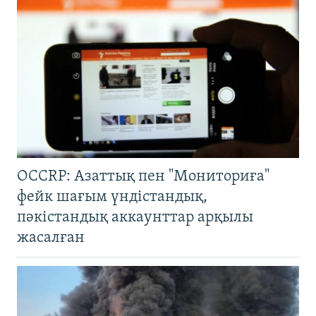
OCCRP: Азаттық пен "Мониториға"
фейк шағым үндістандық,
пәкістандық аккаунттар арқылы
жасалған