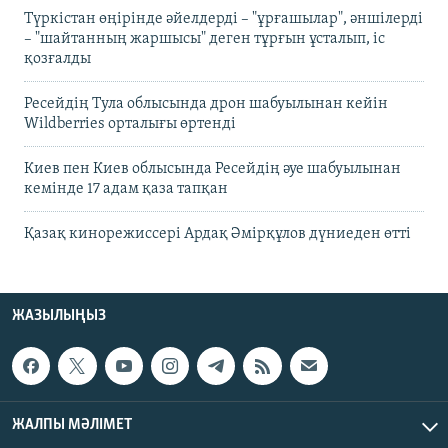
Түркістан өңірінде әйелдерді – "ұрғашылар", әншілерді
– "шайтанның жаршысы" деген тұрғын ұсталып, іс
қозғалды
Ресейдің Тула облысында дрон шабуылынан кейін
Wildberries орталығы өртенді
Киев пен Киев облысында Ресейдің әуе шабуылынан
кемінде 17 адам қаза тапқан
Қазақ кинорежиссері Ардақ Әмірқұлов дүниеден өтті
ЖАЗЫЛЫҢЫЗ
ЖАЛПЫ МӘЛІМЕТ