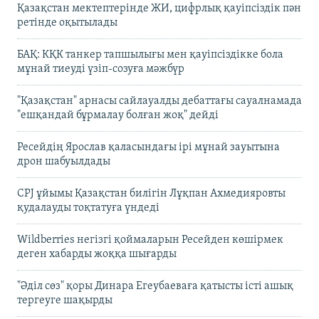
Қазақстан мектептерінде ЖИ, цифрлық қауіпсіздік пән
ретінде оқытылады
БАҚ: КҚК танкер тапшылығы мен қауіпсіздікке бола
мұнай тиеуді үзіп-созуға мәжбүр
"Қазақстан" арнасы сайлауалды дебаттағы сауалнамада
"ешқандай бұрмалау болған жоқ" дейді
Ресейдің Ярослав қаласындағы ірі мұнай зауытына
дрон шабуылдады
CPJ ұйымы Қазақстан билігін Лұқпан Ахмедияровты
қудалауды тоқтатуға үндеді
Wildberries негізгі қоймаларын Ресейден көшірмек
деген хабарды жоққа шығарды
"Әділ сөз" қоры Динара Егеубаеваға қатысты істі ашық
тергеуге шақырды