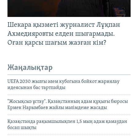
Шекара қызметі журналист Лұқпан
Ахмедияровты елден шығармады.
Оған қарсы шағым жазған кім?
Жаңалықтар
UEFA 2030 жылғы әлем кубогына бойкот жариялау
идеясынан бас тартпайды
"Жосықсыз ұстау". Қазақстанның адам құқығы бюросы
Ермек Нарымбаев жайлы мәлімдеме жасады
Қазақстанда рақымшылықпен 1,5 мың адам қамаудан
босап шықты