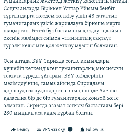
гуманитарлық жүктерді жеткізу қажеттігін айтқан.
Соңғы айларда Біріккен Ұлттар Ұйымы бейбіт
тұрғындарға жәрдем жеткізу үшін 48 сағаттық
гуманитарлық үзіліс жариялауға бірнеше мәрте
шақырған. Ресей бұл бастаманы қолдауға дайын
екенін мәлімдегенімен «тыныштық сақтау»
туралы келісімге қол жеткізу мүмкін болмаған.
Осы аптада БҰҰ Сирияда соғыс қимылдары
күшейіп кеткендіктен гуманитарлық миссиясын
тоқтата тұруды ұйғарды. БҰҰ өкілдерінің
мәлімдеуінше, тамыз айында Сириядағы
қоршаудағы аудандарға, соның ішінде Алеппо
қаласына бір де бір гуманитарлық конвой жете
алмаған. Сирияда азамат соғысы басталғалы бері
280 мыңнан аса адам құрбан болған.
Бөлісу
VPN-сіз оқу
Follow us