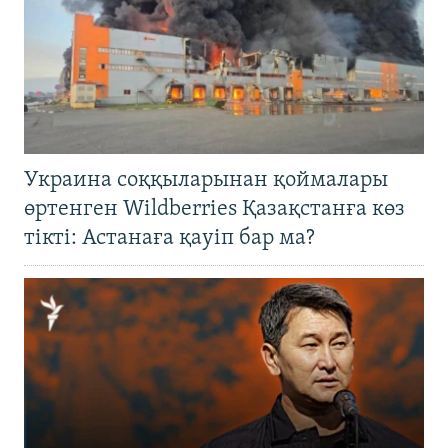
Украина соққыларынан қоймалары
өртенген Wildberries Қазақстанға көз
тікті: Астанаға қауіп бар ма?