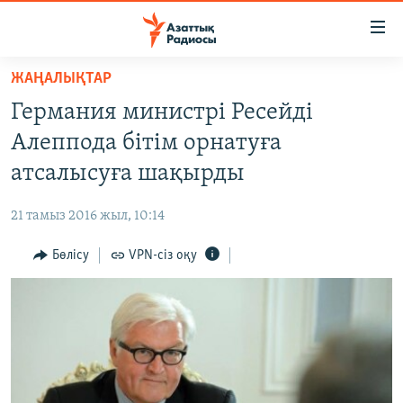
Accessibility
links
Skip
ЖАҢАЛЫҚТАР
to
ЖАҢАЛЫҚТАР
Германия министрі Ресейді
main
САЯСАТ
content
Алеппода бітім орнатуға
AZATTYQTV
Skip
атсалысуға шақырды
to
ҚАҢТАР ОҚИҒАСЫ
main
21 тамыз 2016 жыл, 10:14
АДАМ ҚҰҚЫҚТАРЫ
Navigation
Skip
Бөлісу
VPN-сіз оқу
ӘЛЕУМЕТ
to
ӘЛЕМ
Search
АРНАЙЫ ЖОБАЛАР
Русский