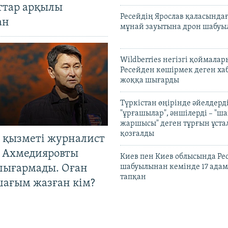
ттар арқылы
Ресейдің Ярослав қаласындағ
ан
мұнай зауытына дрон шабуы
Wildberries негізгі қоймала
Ресейден көшірмек деген ха
жоққа шығарды
Түркістан өңірінде әйелдерді
"ұрғашылар", әншілерді – "
жаршысы" деген тұрғын ұстал
қозғалды
 қызметі журналист
 Ахмедияровты
Киев пен Киев облысында Рес
шығармады. Оған
шабуылынан кемінде 17 адам
тапқан
шағым жазған кім?