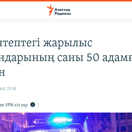
нтептегі жарылыс
ндарының саны 50 адам
н
л, 13:41
VPN-сіз оқу