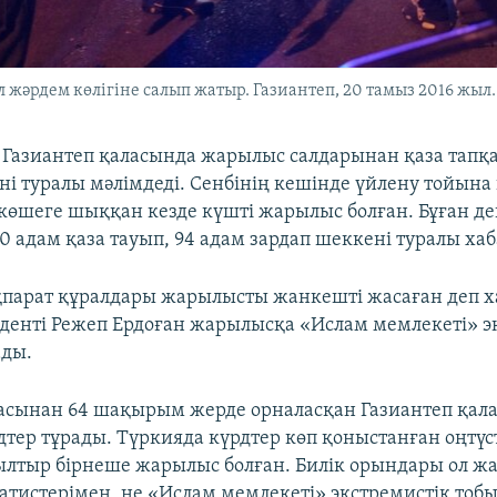
жәрдем көлігіне салып жатыр. Газиантеп, 20 тамыз 2016 жыл.
і Газиантеп қаласында жарылыс салдарынан қаза тапқ
ні туралы мәлімдеді. Сенбінің кешінде үйлену тойына
көшеге шыққан кезде күшті жарылыс болған. Бұған де
0 адам қаза тауып, 94 адам зардап шеккені туралы ха
парат құралдары жарылысты жанкешті жасаған деп х
денті Режеп Ердоған жарылысқа «Ислам мемлекеті» э
ады.
асынан 64 шақырым жерде орналасқан Газиантеп қал
рдтер тұрады. Түркияда күрдтер көп қоныстанған оңтү
лтыр бірнеше жарылыс болған. Билік орындары ол 
ратистерімен, не «Ислам мемлекеті» экстремистік тоб