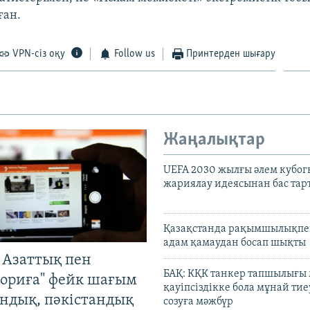
ған.
VPN-сіз оқу
Follow us
Принтерден шығару
Жаңалықтар
UEFA 2030 жылғы әлем кубог
жариялау идеясынан бас та
Қазақстанда рақымшылықпен
адам қамаудан босап шықты
 Азаттық пен
БАҚ: КҚК танкер тапшылығы
ориға" фейк шағым
қауіпсіздікке бола мұнай тиеу
андық, пәкістандық
созуға мәжбүр