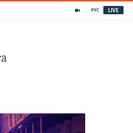
LIVE
РУС
ға