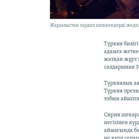
Жарылыстан зардап шеккендерді жедел 
Түркия биліг
адамға жетке
жатқан жұрт 
салдарынан 3
Түркиялық ақ
Түркия прези
тобын айыпт
Сирия шекар
негізінен кү
аймағында бы
не күрд сепа