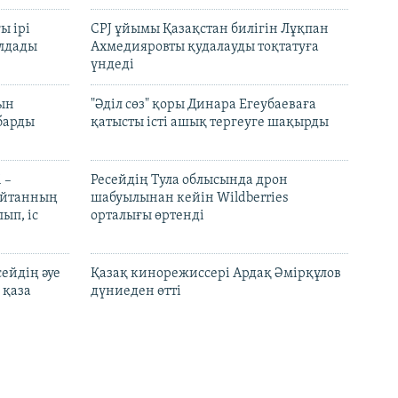
ы ірі
CPJ ұйымы Қазақстан билігін Лұқпан
лдады
Ахмедияровты қудалауды тоқтатуға
үндеді
рын
"Әділ сөз" қоры Динара Егеубаеваға
барды
қатысты істі ашық тергеуге шақырды
 –
Ресейдің Тула облысында дрон
шайтанның
шабуылынан кейін Wildberries
ып, іс
орталығы өртенді
ейдің әуе
Қазақ кинорежиссері Ардақ Әмірқұлов
 қаза
дүниеден өтті