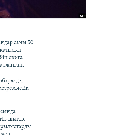
андар саны 50
 қатысып
йін оқиға
барланған.
абарлады.
кстремистік
асында
стік-шығыс
жарылыстарды
ымен