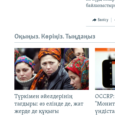
байланыстыр
Бөлісу
Оқыңыз. Көріңіз. Тыңдаңыз
Түркімен әйелдерінің
OCCRP:
тағдыры: өз елінде де, жат
"Монит
жерде де құқығы
үндіст