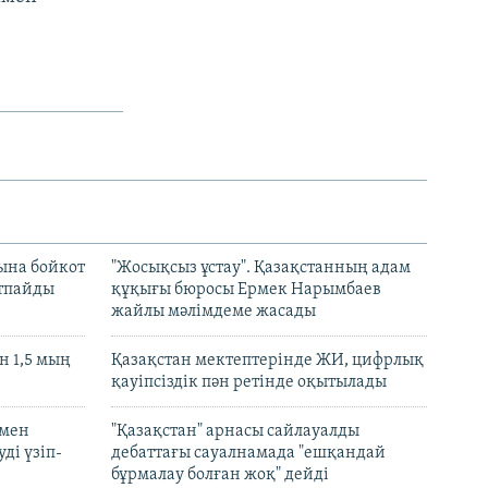
ына бойкот
"Жосықсыз ұстау". Қазақстанның адам
ртпайды
құқығы бюросы Ермек Нарымбаев
жайлы мәлімдеме жасады
 1,5 мың
Қазақстан мектептерінде ЖИ, цифрлық
қауіпсіздік пән ретінде оқытылады
 мен
"Қазақстан" арнасы сайлауалды
ді үзіп-
дебаттағы сауалнамада "ешқандай
бұрмалау болған жоқ" дейді