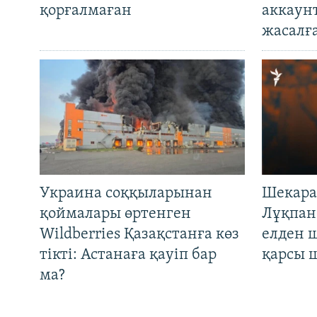
қорғалмаған
аккаун
жасалғ
Украина соққыларынан
Шекара
қоймалары өртенген
Лұқпан
Wildberries Қазақстанға көз
елден 
тікті: Астанаға қауіп бар
қарсы 
ма?