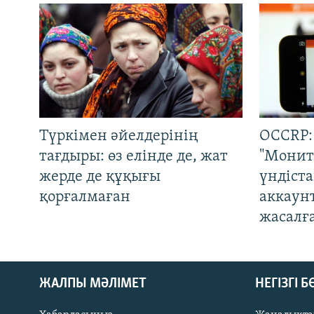
Түркімен әйелдерінің
OCCRP:
тағдыры: өз елінде де, жат
"Монит
жерде де құқығы
үндіст
қорғалмаған
аккаун
жасалғ
ЖАЛПЫ МӘЛІМЕТ
НЕГІЗГІ 