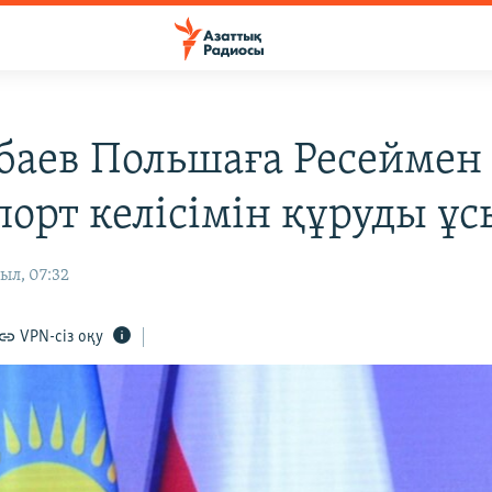
баев Польшаға Ресеймен
порт келісімін құруды ұ
ыл, 07:32
VPN-сіз оқу