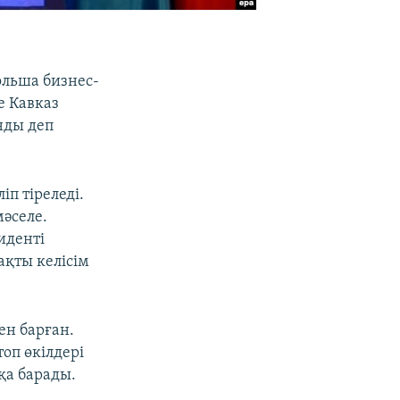
ольша бизнес-
е Кавказ
нды деп
п тіреледі.
мәселе.
иденті
ақты келісім
ен барған.
оп өкілдері
қа барады.