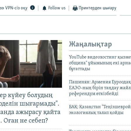
VPN-сіз оқу
Follow us
Принтерден шығару
Жаңалықтар
YouTube видеохостинг қызмет
община" ұйымының екі арн
бұғаттады
Пашинян: Армения Еуроодақ
ЕАЭО-ның бірін таңдау жай
референдум өткізбейді
тер күйеу болудың
оделін шығармады".
БАҚ: Қазақстан "Теңізшеврой
танда ажырасу қайта
экологиялық талап қойды
. Оған не себеп?