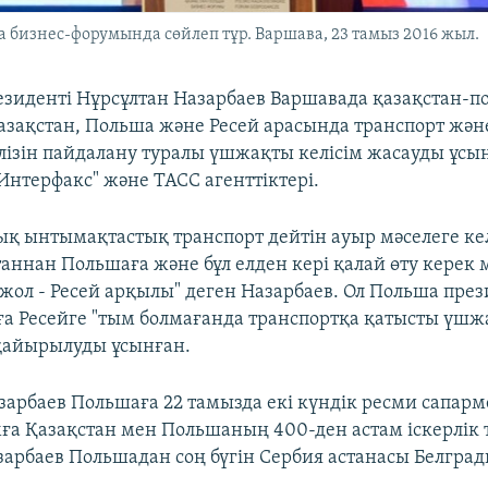
 бизнес-форумында сөйлеп тұр. Варшава, 23 тамыз 2016 жыл.
езиденті Нұрсұлтан Назарбаев Варшавада қазақстан-п
зақстан, Польша және Ресей арасында транспорт жән
әлізін пайдалану туралы үшжақты келісім жасауды ұсы
Интерфакс" және ТАСС агенттіктері.
қ ынтымақтастық транспорт дейтін ауыр мәселеге келі
аннан Польшаға және бұл елден кері қалай өту керек 
жол - Ресей арқылы" деген Назарбаев. Ол Польша през
а Ресейге "тым болмағанда транспортқа қатысты үшж
 қайырылуды ұсынған.
зарбаев Польшаға 22 тамызда екі күндік ресми сапарм
ға Қазақстан мен Польшаның 400-ден астам іскерлік т
зарбаев Польшадан соң бүгін Сербия астанасы Белград