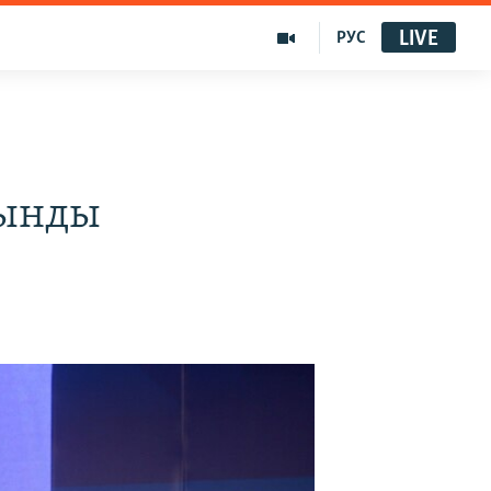
LIVE
РУС
сынды