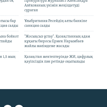
рудан оқ
Прокуратура журналист Александра
Алёхованың үкімін жеңілдетуді
сұраған
атысы бар
Ұлыбритания Ресейдің алты банкіне
кция салды
санкция салды
ына бойкот
"Жосықсыз ұстау". Қазақстанның адам
ртпайды
құқығы бюросы Ермек Нарымбаев
жайлы мәлімдеме жасады
 1,5 мың
Қазақстан мектептерінде ЖИ, цифрлық
қауіпсіздік пән ретінде оқытылады