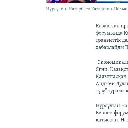
Нұрсұлтан Назарбаев Қазақстан-Польша
Қазақстан пр
форумында Қа
транзиттік д
хабарлайды "
"Экономикалы
Яғни, Қазақст
Қалыптасқан 
Анджей Дудағ
түзу" туралы
Нұрсұлтан На
Бизнес-форум
қатысқан. На