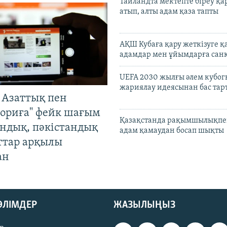
Таиландта мектепте біреу қа
атып, алты адам қаза тапты
АҚШ Кубаға қару жеткізуге қ
адамдар мен ұйымдарға сан
UEFA 2030 жылғы әлем кубог
жариялау идеясынан бас та
 Азаттық пен
ориға" фейк шағым
Қазақстанда рақымшылықпен
андық, пәкістандық
адам қамаудан босап шықты
ттар арқылы
ан
БӨЛІМДЕР
ЖАЗЫЛЫҢЫЗ