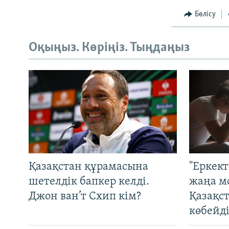
Бөлісу
Оқыңыз. Көріңіз. Тыңдаңыз
Қазақстан құрамасына
"Еркек
шетелдік бапкер келді.
жаңа м
Джон ван’т Схип кім?
Қазақс
көбейді