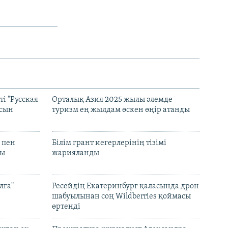
і "Русская
Орталық Азия 2025 жылы әлемде
асын
туризм ең жылдам өскен өңір атанды
 пен
Білім грант иегерлерінің тізімі
лы
жарияланды
лға"
Ресейдің Екатеринбург қаласында дрон
шабуылынан соң Wildberries қоймасы
өртенді