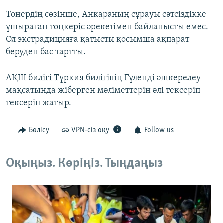
Тонердің сөзінше, Анкараның сұрауы сәтсіздікке
ұшыраған төңкеріс әрекетімен байланысты емес.
Ол экстрадицияға қатысты қосымша ақпарат
беруден бас тартты.
АҚШ билігі Түркия билігінің Гүленді әшкерелеу
мақсатында жіберген мәліметтерін әлі тексеріп
тексеріп жатыр.
Бөлісу
VPN-сіз оқу
Follow us
Оқыңыз. Көріңіз. Тыңдаңыз