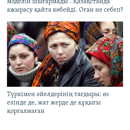
моделін шығармады". Қазақстанда
ажырасу қайта көбейді. Оған не себеп?
Түркімен әйелдерінің тағдыры: өз
елінде де, жат жерде де құқығы
қорғалмаған