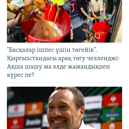
"Басқалар ішпес үшін төгейік".
Қырғызстандағы арақ төгу челленджі:
Ақша шашу ма әлде жамандықпен
күрес пе?