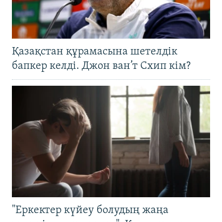
Қазақстан құрамасына шетелдік
бапкер келді. Джон ван’т Схип кім?
"Еркектер күйеу болудың жаңа