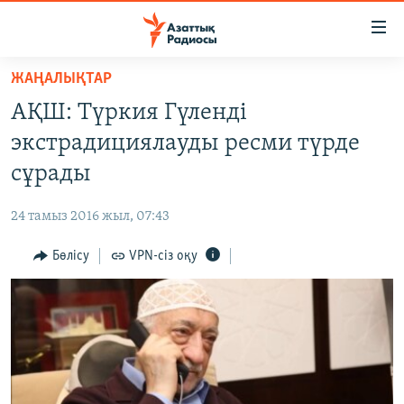
Accessibility
links
Skip
ЖАҢАЛЫҚТАР
to
ЖАҢАЛЫҚТАР
АҚШ: Түркия Гүленді
main
САЯСАТ
content
экстрадициялауды ресми түрде
AZATTYQTV
Skip
сұрады
to
ҚАҢТАР ОҚИҒАСЫ
main
24 тамыз 2016 жыл, 07:43
АДАМ ҚҰҚЫҚТАРЫ
Navigation
Skip
Бөлісу
VPN-сіз оқу
ӘЛЕУМЕТ
to
ӘЛЕМ
Search
АРНАЙЫ ЖОБАЛАР
Русский