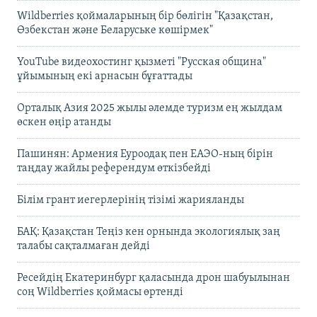
Wildberries қоймаларының бір бөлігін "Қазақстан,
Өзбекстан және Беларуське көшірмек"
YouTube видеохостинг қызметі "Русская община"
ұйымының екі арнасын бұғаттады
Орталық Азия 2025 жылы әлемде туризм ең жылдам
өскен өңір атанды
Пашинян: Армения Еуроодақ пен ЕАЭО-ның бірін
таңдау жайлы референдум өткізбейді
Білім грант иегерлерінің тізімі жарияланды
БАҚ: Қазақстан Теңіз кен орнында экологиялық заң
талабы сақталмаған дейді
Ресейдің Екатеринбург қаласында дрон шабуылынан
соң Wildberries қоймасы өртенді