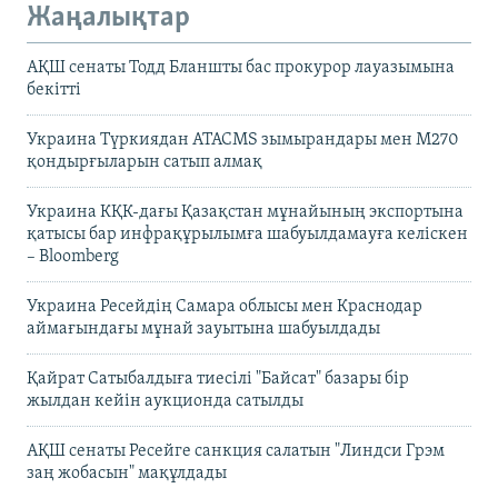
Жаңалықтар
АҚШ сенаты Тодд Бланшты бас прокурор лауазымына
бекітті
Украина Түркиядан ATACMS зымырандары мен M270
қондырғыларын сатып алмақ
Украина КҚК-дағы Қазақстан мұнайының экспортына
қатысы бар инфрақұрылымға шабуылдамауға келіскен
– Bloomberg
Украина Ресейдің Самара облысы мен Краснодар
аймағындағы мұнай зауытына шабуылдады
Қайрат Сатыбалдыға тиесілі "Байсат" базары бір
жылдан кейін аукционда сатылды
АҚШ сенаты Ресейге санкция салатын "Линдси Грэм
заң жобасын" мақұлдады