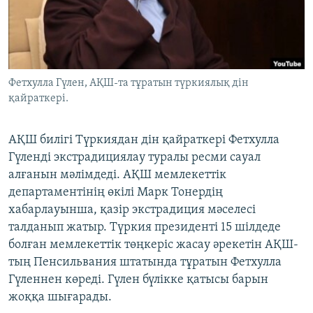
ЖАЗЫЛЫҢЫЗ
Басқа тілдерде
Фетхулла Гүлен, АҚШ-та тұратын түркиялық дін
қайраткері.
АҚШ билігі Түркиядан дін қайраткері Фетхулла
Гүленді экстрадициялау туралы ресми сауал
алғанын мәлімдеді. АҚШ мемлекеттік
департаментінің өкілі Марк Тонердің
хабарлауынша, қазір экстрадиция мәселесі
талданып жатыр. Түркия президенті 15 шілдеде
болған мемлекеттік төңкеріс жасау әрекетін АҚШ-
тың Пенсильвания штатында тұратын Фетхулла
Гүленнен көреді. Гүлен бүлікке қатысы барын
жоққа шығарады.