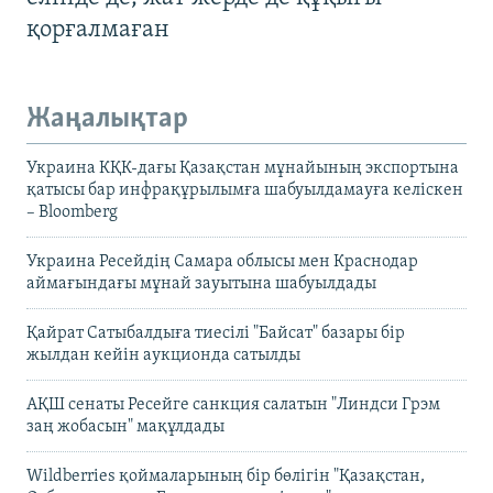
қорғалмаған
Жаңалықтар
Украина КҚК-дағы Қазақстан мұнайының экспортына
қатысы бар инфрақұрылымға шабуылдамауға келіскен
– Bloomberg
Украина Ресейдің Самара облысы мен Краснодар
аймағындағы мұнай зауытына шабуылдады
Қайрат Сатыбалдыға тиесілі "Байсат" базары бір
жылдан кейін аукционда сатылды
АҚШ сенаты Ресейге санкция салатын "Линдси Грэм
заң жобасын" мақұлдады
Wildberries қоймаларының бір бөлігін "Қазақстан,