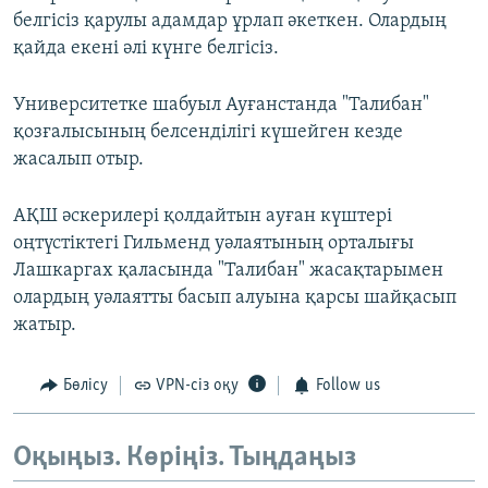
белгісіз қарулы адамдар ұрлап әкеткен. Олардың
қайда екені әлі күнге белгісіз.
Университетке шабуыл Ауғанстанда "Талибан"
қозғалысының белсенділігі күшейген кезде
жасалып отыр.
АҚШ әскерилері қолдайтын ауған күштері
оңтүстіктегі Гильменд уәлаятының орталығы
Лашкаргах қаласында "Талибан" жасақтарымен
олардың уәлаятты басып алуына қарсы шайқасып
жатыр.
Бөлісу
VPN-сіз оқу
Follow us
Оқыңыз. Көріңіз. Тыңдаңыз