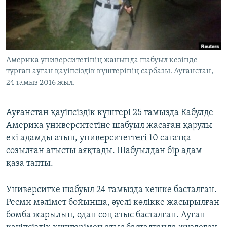
ЖАЗЫЛЫҢЫЗ
Басқа тілдерде
Америка университетінің жанында шабуыл кезінде
тұрған ауған қауіпсіздік күштерінің сарбазы. Ауғанстан,
24 тамыз 2016 жыл.
Ауғанстан қауіпсіздік күштері 25 тамызда Кабулде
Америка университетіне шабуыл жасаған қарулы
екі адамды атып, университеттегі 10 сағатқа
созылған атысты аяқтады. Шабуылдан бір адам
қаза тапты.
Университке шабуыл 24 тамызда кешке басталған.
Ресми мәлімет бойынша, әуелі көлікке жасырылған
бомба жарылып, одан соң атыс басталған. Ауған