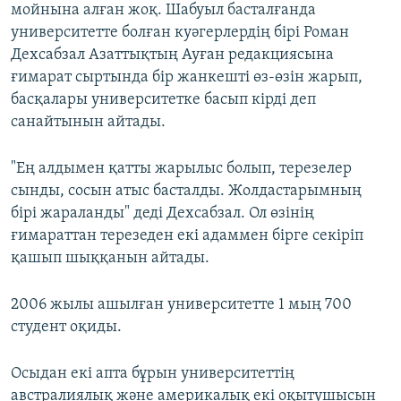
мойнына алған жоқ. Шабуыл басталғанда
университетте болған куәгерлердің бірі Роман
Дехсабзал Азаттықтың Ауған редакциясына
ғимарат сыртында бір жанкешті өз-өзін жарып,
басқалары университетке басып кірді деп
санайтынын айтады.
"Ең алдымен қатты жарылыс болып, терезелер
сынды, сосын атыс басталды. Жолдастарымның
бірі жараланды" деді Дехсабзал. Ол өзінің
ғимараттан терезеден екі адаммен бірге секіріп
қашып шыққанын айтады.
2006 жылы ашылған университетте 1 мың 700
студент оқиды.
Осыдан екі апта бұрын университеттің
австралиялық және америкалық екі оқытушысын