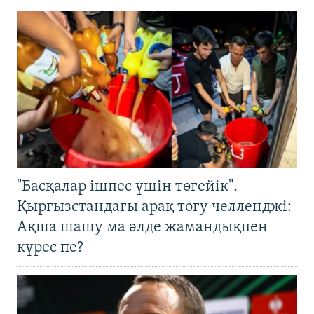
"Басқалар ішпес үшін төгейік".
Қырғызстандағы арақ төгу челленджі:
Ақша шашу ма әлде жамандықпен
күрес пе?