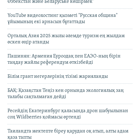
Өзбекстан және Беларуське көшірмек"
YouTube видеохостинг қызметі "Русская община"
ұйымының екі арнасын бұғаттады
Орталық Азия 2025 жылы әлемде туризм ең жылдам
өскен өңір атанды
Пашинян: Армения Еуроодақ пен ЕАЭО-ның бірін
таңдау жайлы референдум өткізбейді
Білім грант иегерлерінің тізімі жарияланды
БАҚ: Қазақстан Теңіз кен орнында экологиялық заң
талабы сақталмаған дейді
Ресейдің Екатеринбург қаласында дрон шабуылынан
соң Wildberries қоймасы өртенді
Таиландта мектепте біреу қарудан оқ атып, алты адам
қаза тапты