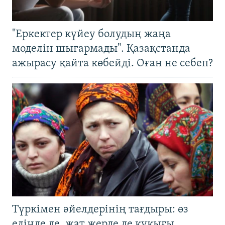
"Еркектер күйеу болудың жаңа
моделін шығармады". Қазақстанда
ажырасу қайта көбейді. Оған не себеп?
Түркімен әйелдерінің тағдыры: өз
елінде де, жат жерде де құқығы