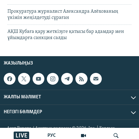
Прокуратура журналист Александра Алёхованың
үкімін жеңілдетуді сұраған
АҚШ Кубаға қару жеткізуге қатысы бар адамдар мен
ұйымдарға санкция салды
ЖАЗЫЛЫҢЫЗ
ЖАЛПЫ МӘЛІМЕТ
НЕГІЗГІ БӨЛІМДЕР
Азат Еуропа / Азаттық радиосы © 2026, Inc. | Барлық
құқықтары қорғалған
LIVE
РУС