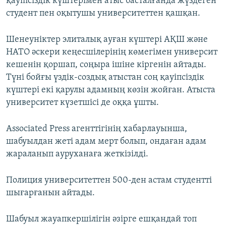
қауіпсіздік күштерімен атыс басталғанда жүздеген
студент пен оқытушы университеттен қашқан.
Шенеуніктер элиталық ауған күштері АҚШ және
НАТО әскери кеңесшілерінің көмегімен университ
кешенін қоршап, соңыра ішіне кіргенін айтады.
Түні бойғы үздік-создық атыстан соң қауіпсіздік
күштері екі қарулы адамның көзін жойған. Атыста
университет күзетшісі де оққа ұшты.
Associated Press агенттігінің хабарлауынша,
шабуылдан жеті адам мерт болып, ондаған адам
жараланып ауруханаға жеткізілді.
Полиция университеттен 500-ден астам студентті
шығарғанын айтады.
Шабуыл жауапкершілігін әзірге ешқандай топ