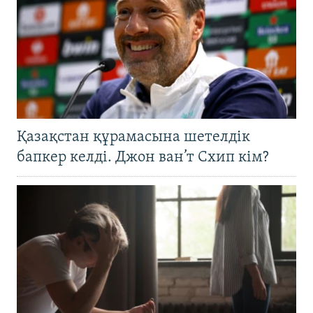
Қазақстан құрамасына шетелдік
бапкер келді. Джон ван’т Схип кім?