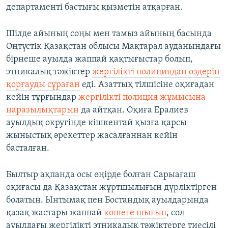
департаменті бастығы қызметін атқарған.
Шілде айының соңы мен тамыз айының басында
Оңтүстік Қазақстан облысы Мақтарал ауданындағы
бірнеше ауылда жаппай қақтығыстар болып,
этникалық тәжіктер
жергілікті полициядан өздерін
қорғауды сұраған
еді. Азаттық тілшісіне оқиғадан
кейін тұрғындар
жергілікті полиция жұмысына
наразылықтарын
да айтқан. Оқиға Ералиев
ауылдық округінде кішкентай қызға қарсы
жыныстық әрекеттер жасалғаннан кейін
басталған.
Былтыр ақпанда осы өңірде болған Сарыағаш
оқиғасы да Қазақстан жұртшылығын дүрліктірген
болатын. Ынтымақ пен Бостандық ауылдарында
қазақ жастары жаппай
көшеге шығып
, сол
ауылдағы жергілікті этникалық тәжіктерге тиесілі