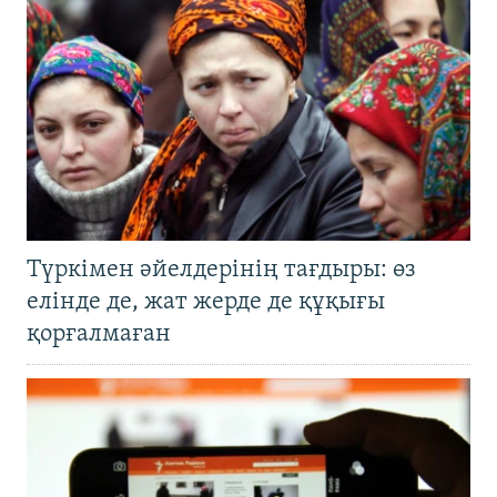
Түркімен әйелдерінің тағдыры: өз
елінде де, жат жерде де құқығы
қорғалмаған