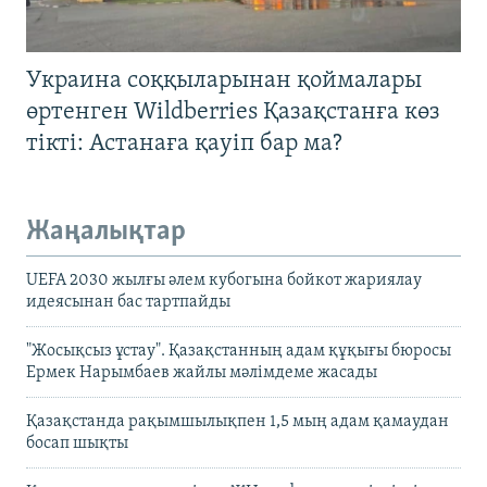
Украина соққыларынан қоймалары
өртенген Wildberries Қазақстанға көз
тікті: Астанаға қауіп бар ма?
Жаңалықтар
UEFA 2030 жылғы әлем кубогына бойкот жариялау
идеясынан бас тартпайды
"Жосықсыз ұстау". Қазақстанның адам құқығы бюросы
Ермек Нарымбаев жайлы мәлімдеме жасады
Қазақстанда рақымшылықпен 1,5 мың адам қамаудан
босап шықты