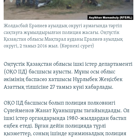
ЖАЗЫЛЫҢЫЗ
Жолдасбай Ерәлиев ауылдық округі аумағында тәртіп
сақтауға жұмылдырылған полиция жасағы. Оңтүстік
Басқа тілдерде
Қазақстан облысы Мақтарал ауданы Ералиев ауылдық
округі, 2 тамыз 2016 жыл. (Көрнекі сурет)
Оңтүстік Қазақстан облысы ішкі істер департаменті
(ОҚО ІІД) басшысы ауысты. Мұны осы облыс
әкімінің баспасөз хатшысы Нұрлыбек Жеңісбек
Азаттық тілшісіне 27 тамыз күні хабарлады.
ОҚО ІІД басшысы болып полиция полковнигі
Сүлейменов Жанат Қуанышұлы тағайындалды. Ол
ішкі істер органдарында 1980-жылдардан бастап
еңбек етеді. Бұған дейін полицияда түрлі
қызметтер, соның ішінде криминалдық полиция