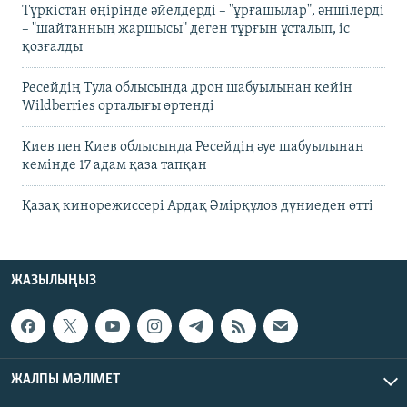
Түркістан өңірінде әйелдерді – "ұрғашылар", әншілерді
– "шайтанның жаршысы" деген тұрғын ұсталып, іс
қозғалды
Ресейдің Тула облысында дрон шабуылынан кейін
Wildberries орталығы өртенді
Киев пен Киев облысында Ресейдің әуе шабуылынан
кемінде 17 адам қаза тапқан
Қазақ кинорежиссері Ардақ Әмірқұлов дүниеден өтті
ЖАЗЫЛЫҢЫЗ
ЖАЛПЫ МӘЛІМЕТ