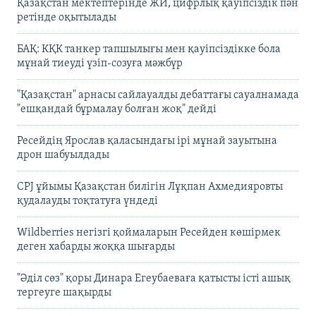
Қазақстан мектептерінде ЖИ, цифрлық қауіпсіздік пән
ретінде оқытылады
БАҚ: КҚК танкер тапшылығы мен қауіпсіздікке бола
мұнай тиеуді үзіп-созуға мәжбүр
"Қазақстан" арнасы сайлауалды дебаттағы сауалнамада
"ешқандай бұрмалау болған жоқ" дейді
Ресейдің Ярослав қаласындағы ірі мұнай зауытына
дрон шабуылдады
CPJ ұйымы Қазақстан билігін Лұқпан Ахмедияровты
қудалауды тоқтатуға үндеді
Wildberries негізгі қоймаларын Ресейден көшірмек
деген хабарды жоққа шығарды
"Әділ сөз" қоры Динара Егеубаеваға қатысты істі ашық
тергеуге шақырды