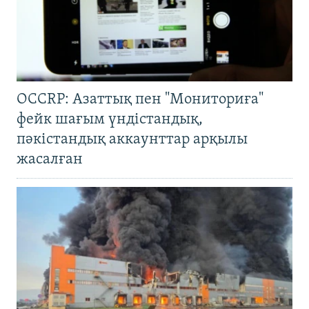
OCCRP: Азаттық пен "Мониториға"
фейк шағым үндістандық,
пәкістандық аккаунттар арқылы
жасалған