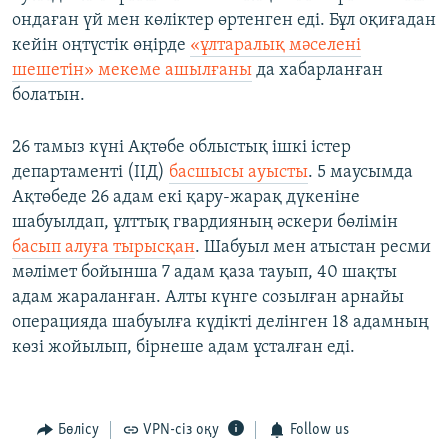
ондаған үй мен көліктер өртенген еді. Бұл оқиғадан
кейін оңтүстік өңірде
«ұлтаралық мәселені
шешетін» мекеме ашылғаны
да хабарланған
болатын.
26 тамыз күні Ақтөбе облыстық ішкі істер
департаменті (ІІД)
басшысы ауысты
. 5 маусымда
Ақтөбеде 26 адам екі қару-жарақ дүкеніне
шабуылдап, ұлттық гвардияның әскери бөлімін
басып алуға тырысқан
. Шабуыл мен атыстан ресми
мәлімет бойынша 7 адам қаза тауып, 40 шақты
адам жараланған. Алты күнге созылған арнайы
операцияда шабуылға күдікті делінген 18 адамның
көзі жойылып, бірнеше адам ұсталған еді.
Бөлісу
VPN-сіз оқу
Follow us