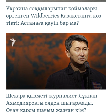
Украина соққыларынан қоймалары
өртенген Wildberries Қазақстанға көз
тікті: Астанаға қауіп бар ма?
Шекара қызметі журналист Лұқпан
Ахмедияровты елден шығармады.
Оған қарсы шағым жазған кім?