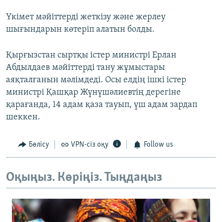
Үкімет мәйіттерді жеткізу және жерлеу
шығындарын көтеріп алатын болды.
Қырғызстан сыртқы істер министрі Ерлан
Абдылдаев мәйіттерді тану жұмыстары
аяқталғанын мәлімдеді. Осы елдің ішкі істер
министрі Қашқар Жүнүшәлиевтің дерегіне
қарағанда, 14 адам қаза тауып, үш адам зардап
шеккен.
Бөлісу
VPN-сіз оқу
Follow us
Оқыңыз. Көріңіз. Тыңдаңыз