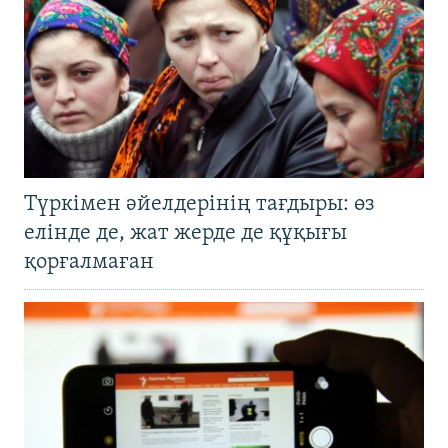
Түркімен әйелдерінің тағдыры: өз
елінде де, жат жерде де құқығы
қорғалмаған