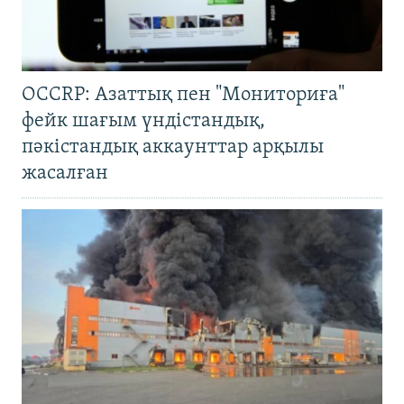
OCCRP: Азаттық пен "Мониториға"
фейк шағым үндістандық,
пәкістандық аккаунттар арқылы
жасалған