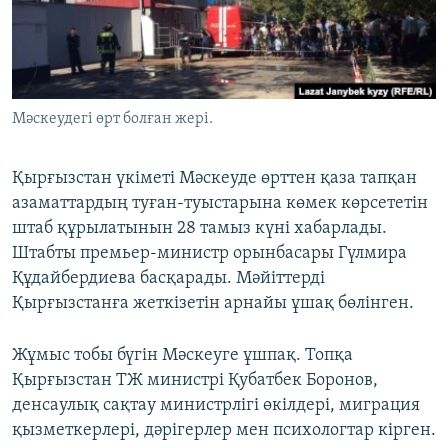
ЖАЗЫЛЫҢЫЗ
Басқа тілдерде
Мәскеудегі өрт болған жері.
Қырғызстан үкіметі Мәскеуде өрттен қаза тапқан
азаматтардың туған-туыстарына көмек көрсететін
штаб құрылатынын 28 тамыз күні хабарлады.
Штабты премьер-министр орынбасары Гүлмира
Құдайбердиева басқарады. Мәйіттерді
Қырғызстанға жеткізетін арнайы ұшақ бөлінген.
Жұмыс тобы бүгін Мәскеуге ұшпақ. Топқа
Қырғызстан ТЖ министрі Қубатбек Боронов,
денсаулық сақтау министрлігі өкілдері, миграция
қызметкерлері, дәрігерлер мен психологтар кірген.