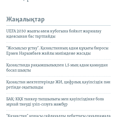
Жаңалықтар
UEFA 2030 жылғы әлем кубогына бойкот жариялау
идеясынан бас тартпайды
"Жосықсыз ұстау". Қазақстанның адам құқығы бюросы
Ермек Нарымбаев жайлы мәлімдеме жасады
Қазақстанда рақымшылықпен 1,5 мың адам қамаудан
босап шықты
Қазақстан мектептерінде ЖИ, цифрлық қауіпсіздік пән
ретінде оқытылады
БАҚ: КҚК танкер тапшылығы мен қауіпсіздікке бола
мұнай тиеуді үзіп-созуға мәжбүр
"Қазақстан" арнасы сайлауалды дебаттағы сауалнамада