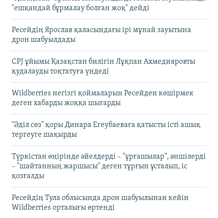
"ешқандай бұрмалау болған жоқ" дейді
Ресейдің Ярослав қаласындағы ірі мұнай зауытына
дрон шабуылдады
CPJ ұйымы Қазақстан билігін Лұқпан Ахмедияровты
қудалауды тоқтатуға үндеді
Wildberries негізгі қоймаларын Ресейден көшірмек
деген хабарды жоққа шығарды
"Әділ сөз" қоры Динара Егеубаеваға қатысты істі ашық
тергеуге шақырды
Түркістан өңірінде әйелдерді – "ұрғашылар", әншілерді
– "шайтанның жаршысы" деген тұрғын ұсталып, іс
қозғалды
Ресейдің Тула облысында дрон шабуылынан кейін
Wildberries орталығы өртенді