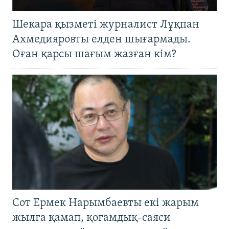
Шекара қызметі журналист Лұқпан
Ахмедияровты елден шығармады.
Оған қарсы шағым жазған кім?
Сот Ермек Нарымбаевты екі жарым
жылға қамап, қоғамдық-саяси