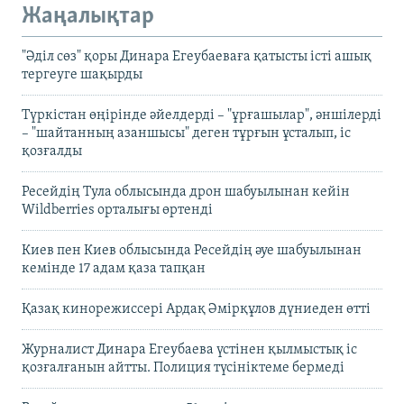
Жаңалықтар
"Әділ сөз" қоры Динара Егеубаеваға қатысты істі ашық
тергеуге шақырды
Түркістан өңірінде әйелдерді – "ұрғашылар", әншілерді
– "шайтанның азаншысы" деген тұрғын ұсталып, іс
қозғалды
Ресейдің Тула облысында дрон шабуылынан кейін
Wildberries орталығы өртенді
Киев пен Киев облысында Ресейдің әуе шабуылынан
кемінде 17 адам қаза тапқан
Қазақ кинорежиссері Ардақ Әмірқұлов дүниеден өтті
Журналист Динара Егеубаева үстінен қылмыстық іс
қозғалғанын айтты. Полиция түсініктеме бермеді