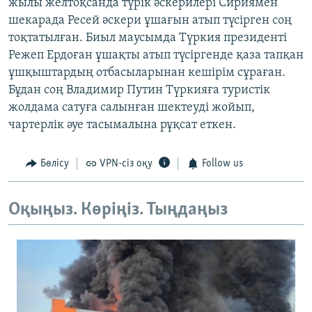
жылы желтоқсанда түрік әскерилері Сириямен
шекарада Ресей әскери ұшағын атып түсірген соң
тоқтатылған. Биыл маусымда Түркия президенті
Режеп Ердоған ұшақты атып түсіргенде қаза тапқан
ұшқыштардың отбасыларынан кешірім сұраған.
Бұдан соң Владимир Путин Түркияға туристік
жолдама сатуға салынған шектеуді жойып,
чартерлік әуе тасымалына рұқсат еткен.
Бөлісу
VPN-сіз оқу
Follow us
Оқыңыз. Көріңіз. Тыңдаңыз