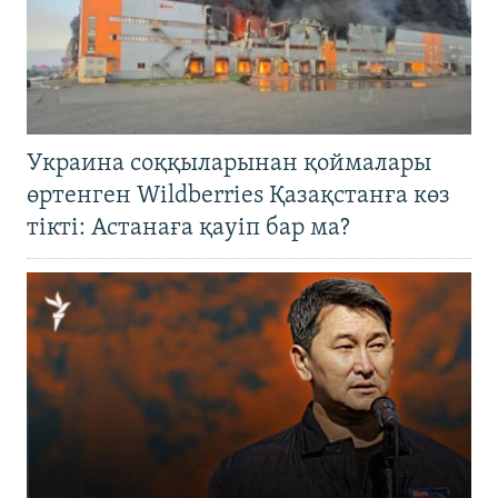
Украина соққыларынан қоймалары
өртенген Wildberries Қазақстанға көз
тікті: Астанаға қауіп бар ма?