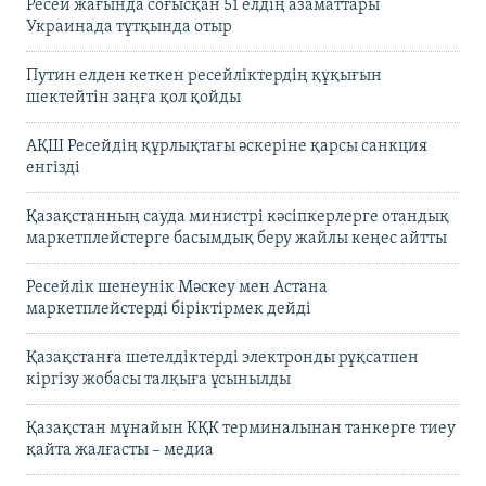
Ресей жағында соғысқан 51 елдің азаматтары
Украинада тұтқында отыр
Путин елден кеткен ресейліктердің құқығын
шектейтін заңға қол қойды
АҚШ Ресейдің құрлықтағы әскеріне қарсы санкция
енгізді
Қазақстанның сауда министрі кәсіпкерлерге отандық
маркетплейстерге басымдық беру жайлы кеңес айтты
Ресейлік шенеунік Мәскеу мен Астана
маркетплейстерді біріктірмек дейді
Қазақстанға шетелдіктерді электронды рұқсатпен
кіргізу жобасы талқыға ұсынылды
Қазақстан мұнайын КҚК терминалынан танкерге тиеу
қайта жалғасты – медиа