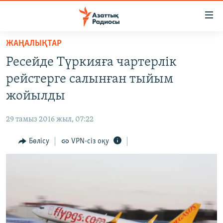
Accessibility
links
Skip
ЖАҢАЛЫҚТАР
to
ЖАҢАЛЫҚТАР
Ресейде Түркияға чартерлік
main
САЯСАТ
content
рейстерге салынған тыйым
AZATTYQTV
Skip
жойылды
to
ҚАҢТАР ОҚИҒАСЫ
main
29 тамыз 2016 жыл, 07:22
АДАМ ҚҰҚЫҚТАРЫ
Navigation
Skip
Бөлісу
VPN-сіз оқу
ӘЛЕУМЕТ
to
ӘЛЕМ
Search
АРНАЙЫ ЖОБАЛАР
Русский