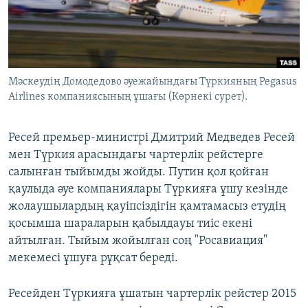
ЖАЗЫЛЫҢЫЗ
Басқа тілдерде
Мәскеудің Домодедово әуежайындағы Түркияның Pegasus
Airlines компаниясының ұшағы (Көрнекі сурет).
Ресей премьер-министрі Дмитрий Медведев Ресей
мен Түркия арасындағы чартерлік рейстерге
салынған тыйымды жойды. Путин қол қойған
қаулыда әуе компаниялары Түркияға ұшу кезінде
жолаушылардың қауіпсіздігін қамтамасыз етудің
қосымша шараларын қабылдауы тиіс екені
айтылған. Тыйым жойылған соң "Росавиация"
мекемесі ұшуға рұқсат береді.
Ресейден Түркияға ұшатын чартерлік рейстер 2015