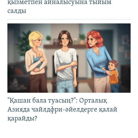
қызметпен айналысуына тыйым
салды
"Қашан бала туасың?": Орталық
Азияда чайлдфри-әйелдерге қалай
қарайды?