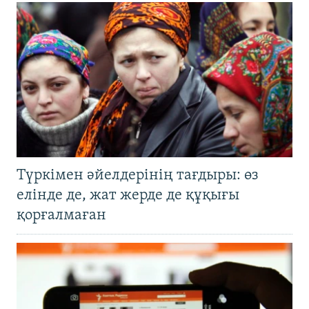
Түркімен әйелдерінің тағдыры: өз
елінде де, жат жерде де құқығы
қорғалмаған