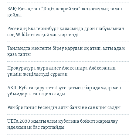
БАҚ: Қазақстан "Теңізшевройлға" экологиялық талап
қойды
Ресейдің Екатеринбург қаласында дрон шабуылынан
соң Wildberries қоймасы өртенді
Таиландта мектепте біреу қарудан оқ атып, алты адам
қаза тапты
Прокуратура журналист Александра Алёхованың
үкімін жеңілдетуді сұраған
АҚШ Кубаға қару жеткізуге қатысы бар адамдар мен
ұйымдарға санкция салды
Ұлыбритания Ресейдің алты банкіне санкция салды
UEFA 2030 жылғы әлем кубогына бойкот жариялау
идеясынан бас тартпайды