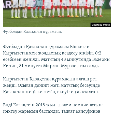
ЖАЗЫЛЫҢЫЗ
Басқа тілдерде
Футболдан Қазақстан құрамасы.
Футболдан Қазақстан құрамасы Бішкекте
Қырғызстанмен жолдастық кездесу өткізіп, 0:2
есебімен жеңілді. Матчтың 43 минутында Валерий
Кичин, 81 минутта Мирлан Мурзаев гол салды.
Қырғызстан Қазақстан құрамасын алғаш рет
жеңді. Осыған дейінгі жеті матчтың бесеуінде
Қазақстан жеңіске жетіп, екеуі тең аяқталған.
Енді Қазақстан 2018 жылғы әлем чемпионатына
іріктеу жарысын бастайды. Талғат Байсуфинов