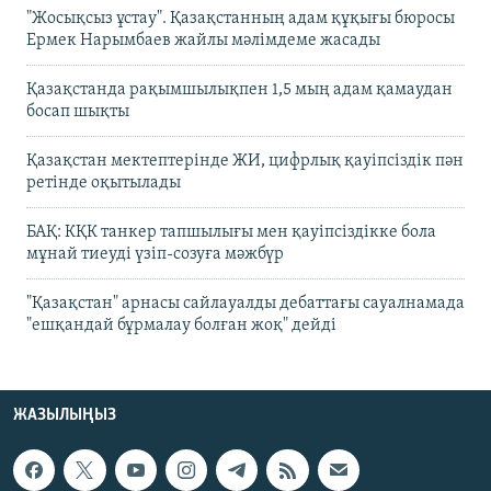
"Жосықсыз ұстау". Қазақстанның адам құқығы бюросы
Ермек Нарымбаев жайлы мәлімдеме жасады
Қазақстанда рақымшылықпен 1,5 мың адам қамаудан
босап шықты
Қазақстан мектептерінде ЖИ, цифрлық қауіпсіздік пән
ретінде оқытылады
БАҚ: КҚК танкер тапшылығы мен қауіпсіздікке бола
мұнай тиеуді үзіп-созуға мәжбүр
"Қазақстан" арнасы сайлауалды дебаттағы сауалнамада
"ешқандай бұрмалау болған жоқ" дейді
ЖАЗЫЛЫҢЫЗ