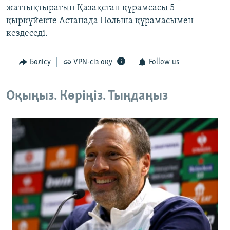
жаттықтыратын Қазақстан құрамсасы 5
қыркүйекте Астанада Польша құрамасымен
кездеседі.
Бөлісу
VPN-сіз оқу
Follow us
Оқыңыз. Көріңіз. Тыңдаңыз