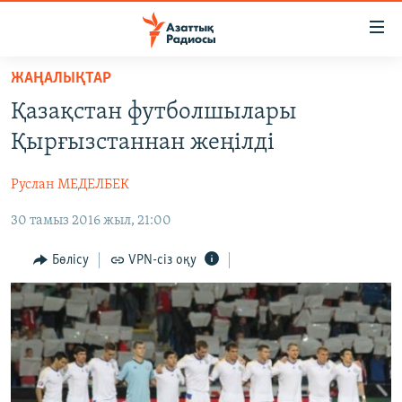
Accessibility
links
Skip
ЖАҢАЛЫҚТАР
to
ЖАҢАЛЫҚТАР
Қазақстан футболшылары
main
САЯСАТ
content
Қырғызстаннан жеңілді
AZATTYQTV
Skip
to
Руслан МЕДЕЛБЕК
ҚАҢТАР ОҚИҒАСЫ
main
30 тамыз 2016 жыл, 21:00
АДАМ ҚҰҚЫҚТАРЫ
Navigation
Skip
ӘЛЕУМЕТ
Бөлісу
VPN-сіз оқу
to
ӘЛЕМ
Search
АРНАЙЫ ЖОБАЛАР
Русский