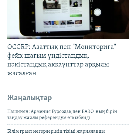
OCCRP: Азаттық пен "Мониториға"
фейк шағым үндістандық,
пәкістандық аккаунттар арқылы
жасалған
Жаңалықтар
Пашинян: Армения Еуроодақ пен ЕАЭО-ның бірін
таңдау жайлы референдум өткізбейді
Білім грант иегерлерінің тізімі жарияланды