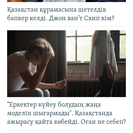
Қазақстан құрамасына шетелдік
бапкер келді. Джон ван’т Схип кім?
"Еркектер күйеу болудың жаңа
моделін шығармады". Қазақстанда
ажырасу қайта көбейді. Оған не себеп?