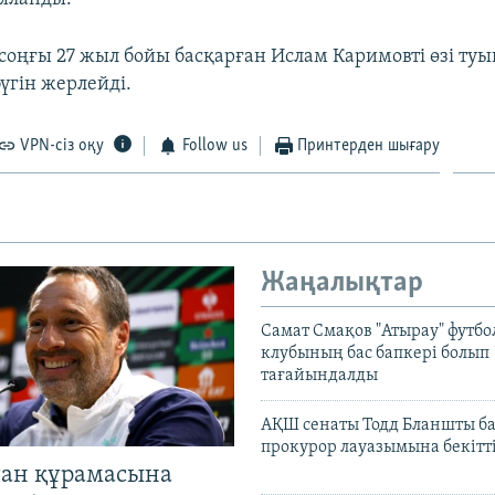
соңғы 27 жыл бойы басқарған Ислам Каримовті өзі туы
үгін жерлейді.
VPN-сіз оқу
Follow us
Принтерден шығару
Жаңалықтар
Самат Смақов "Атырау" футбо
клубының бас бапкері болып
тағайындалды
АҚШ сенаты Тодд Бланшты ба
прокурор лауазымына бекітт
тан құрамасына