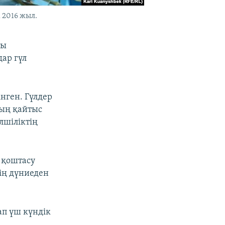
 2016 жыл.
ты
дар гүл
інген. Гүлдер
ың қайтыс
лшіліктің
 қоштасу
тің дүниеден
ап үш күндік