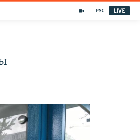
LIVE
РУС
ды