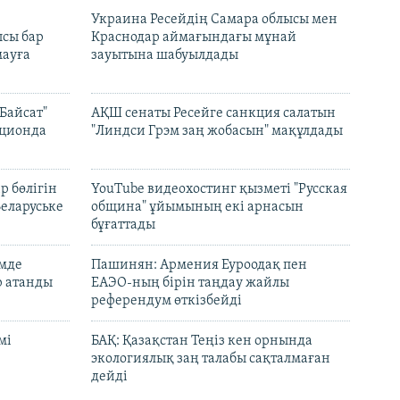
н
Украина Ресейдің Самара облысы мен
сы бар
Краснодар аймағындағы мұнай
ауға
зауытына шабуылдады
Байсат"
АҚШ сенаты Ресейге санкция салатын
кционда
"Линдси Грэм заң жобасын" мақұлдады
р бөлігін
YouTube видеохостинг қызметі "Русская
Беларуське
община" ұйымының екі арнасын
бұғаттады
емде
Пашинян: Армения Еуроодақ пен
р атанды
ЕАЭО-ның бірін таңдау жайлы
референдум өткізбейді
мі
БАҚ: Қазақстан Теңіз кен орнында
экологиялық заң талабы сақталмаған
дейді