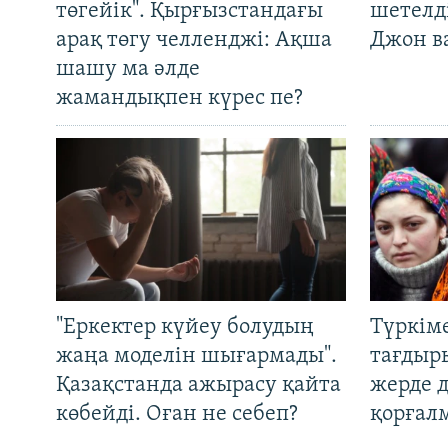
төгейік". Қырғызстандағы
шетелді
арақ төгу челленджі: Ақша
Джон ва
шашу ма әлде
жамандықпен күрес пе?
"Еркектер күйеу болудың
Түркім
жаңа моделін шығармады".
тағдыры
Қазақстанда ажырасу қайта
жерде 
көбейді. Оған не себеп?
қорғал