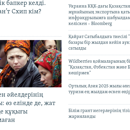
к бапкер келді.
Украина КҚК-дағы Қазақста
н’т Схип кім?
мұнайының экспортына қаты
инфрақұрылымға шабуылдам
келіскен – Bloomberg
Қайрат Сатыбалдыға тиесілі "
базары бір жылдан кейін ау
сатылды
Wildberries қоймаларының бі
"Қазақстан, Өзбекстан және 
көшірмек"
Орталық Азия 2025 жылы әл
туризм ең жылдам өскен өңі
ен әйелдерінің
: өз елінде де, жат
де құқығы
Білім грант иегерлерінің тізі
жарияланды
маған