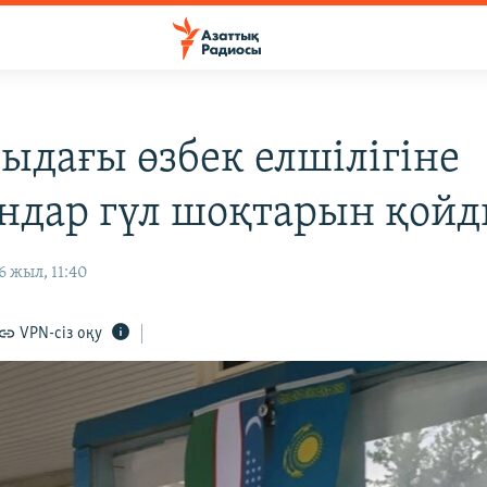
ыдағы өзбек елшілігіне
ндар гүл шоқтарын қой
 жыл, 11:40
VPN-сіз оқу