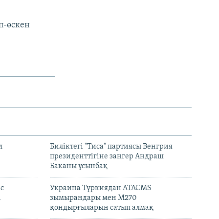
п-өскен
л
Биліктегі "Тиса" партиясы Венгрия
президенттігіне заңгер Андраш
Баканы ұсынбақ
с
Украина Түркиядан ATACMS
і
зымырандары мен M270
қондырғыларын сатып алмақ