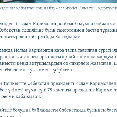
лдында қойылған көңіл айту - аза мүйісі. Алматы, 3 қыркүйек
езиденті Ислам Каримовтің қайтыс болуына байланыс
збекстан елшілігіне бүгін таңертеңнен бастап тұрғын
п жатыр деп хабарлайды Қазақпарат.
дында Ислам Каримовтің қара таспа тағылған суреті іл
рақ жағылған осы орындағы арнайы кітапқа марқұмн
анысты көңіл айтушылардың ой-пікірлері жазылған. Е
ен Өзбекстан туы төмен түсірілген.
ең Ташкентте Өзбекстан президенті Ислам Каримовпен
Өзбек үкіметі жұма күні 78 жастағы президент Каримов
ы ресми хабарлаған.
айтыс болуына байланысты Өзбекстанда бүгіннен баст
ияланды.