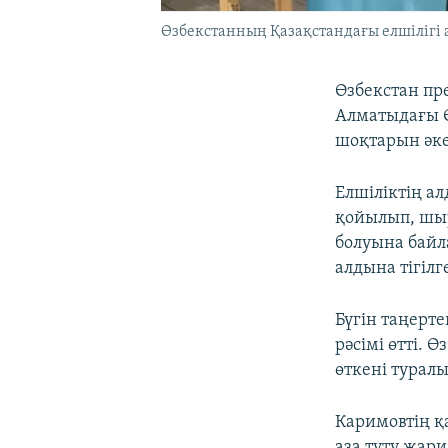
Өзбекстанның Қазақстандағы елшілігі а
Өзбекстан пр
Алматыдағы Ө
шоқтарын әке
Елшіліктің ал
қойылып, шы
болуына байл
алдына тігілг
Бүгін таңерт
рәсімі өтті. 
өткені турал
Каримовтің қ
аза тұту жар