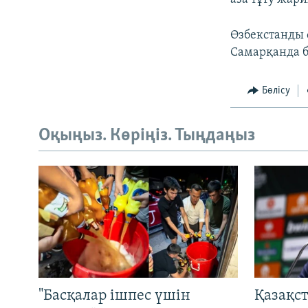
Өзбекстанды 
Самарқанда б
Бөлісу
Оқыңыз. Көріңіз. Тыңдаңыз
"Басқалар ішпес үшін
Қазақс