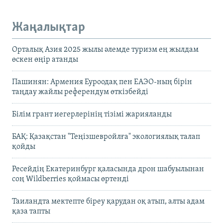
Жаңалықтар
Орталық Азия 2025 жылы әлемде туризм ең жылдам
өскен өңір атанды
Пашинян: Армения Еуроодақ пен ЕАЭО-ның бірін
таңдау жайлы референдум өткізбейді
Білім грант иегерлерінің тізімі жарияланды
БАҚ: Қазақстан "Теңізшевройлға" экологиялық талап
қойды
Ресейдің Екатеринбург қаласында дрон шабуылынан
соң Wildberries қоймасы өртенді
Таиландта мектепте біреу қарудан оқ атып, алты адам
қаза тапты