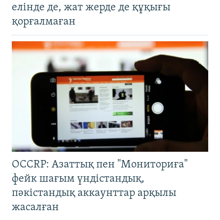
елінде де, жат жерде де құқығы
қорғалмаған
OCCRP: Азаттық пен "Мониториға"
фейк шағым үндістандық,
пәкістандық аккаунттар арқылы
жасалған