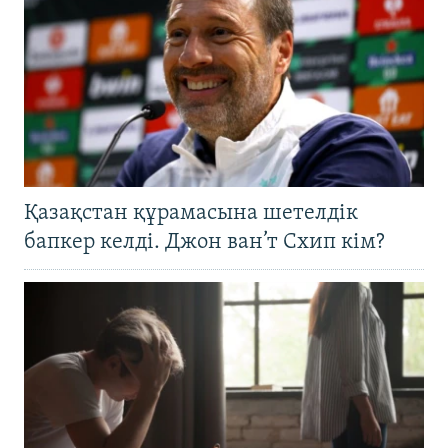
Қазақстан құрамасына шетелдік
бапкер келді. Джон ван’т Схип кім?