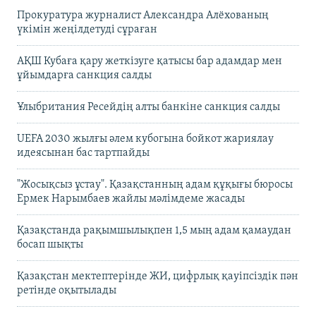
Прокуратура журналист Александра Алёхованың
үкімін жеңілдетуді сұраған
АҚШ Кубаға қару жеткізуге қатысы бар адамдар мен
ұйымдарға санкция салды
Ұлыбритания Ресейдің алты банкіне санкция салды
UEFA 2030 жылғы әлем кубогына бойкот жариялау
идеясынан бас тартпайды
"Жосықсыз ұстау". Қазақстанның адам құқығы бюросы
Ермек Нарымбаев жайлы мәлімдеме жасады
Қазақстанда рақымшылықпен 1,5 мың адам қамаудан
босап шықты
Қазақстан мектептерінде ЖИ, цифрлық қауіпсіздік пән
ретінде оқытылады