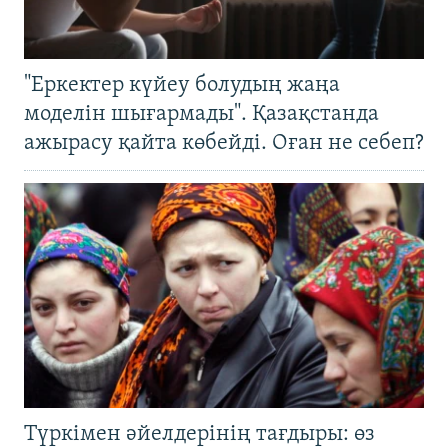
"Еркектер күйеу болудың жаңа
моделін шығармады". Қазақстанда
ажырасу қайта көбейді. Оған не себеп?
Түркімен әйелдерінің тағдыры: өз