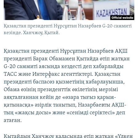
ЖАЗЫЛЫҢЫЗ
Қазақстан президенті Нұрсұлтан Назарбаев G-20 саммиті
кезінде. Ханчжоу, Қытай.
Басқа тілдерде
Қазақстан президенті Нұрсұлтан Назарбаев АҚШ
президенті Барак Обамамен Қытайда өтіп жатқан
G-20 саммиті аясында кездесті деп хабарлайды
ТАСС және Интерфакс агенттіктері. Қазақстан
президенті баспасөз қызметінің хабарлауынша,
Обама өзінің президенттік өкілетінің мерзімі
аяқталғаннан кейін де «өзара тығыз қарым-
қатынасқа» әзірлік танытып, Назарбаевты АҚШ-
тың «жақсы досы» және «сенімді серіктесі» деп
атаған.
Қытайдың Ханчжоу қаласында өтіп жатқан «Үлкен