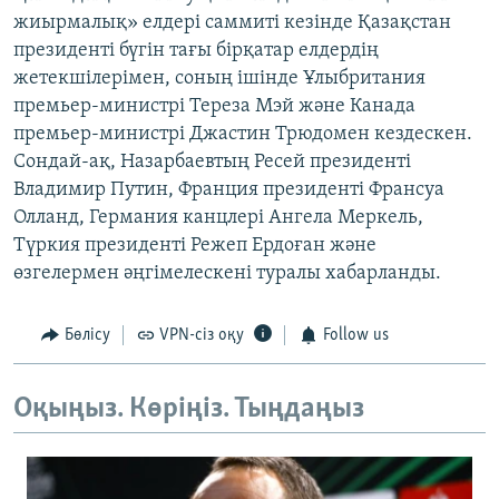
жиырмалық» елдері саммиті кезінде Қазақстан
президенті бүгін тағы бірқатар елдердің
жетекшілерімен, соның ішінде Ұлыбритания
премьер-министрі Тереза Мэй және Канада
премьер-министрі Джастин Трюдомен кездескен.
Сондай-ақ, Назарбаевтың Ресей президенті
Владимир Путин, Франция президенті Франсуа
Олланд, Германия канцлері Ангела Меркель,
Түркия президенті Режеп Ердоған және
өзгелермен әңгімелескені туралы хабарланды.
Бөлісу
VPN-сіз оқу
Follow us
Оқыңыз. Көріңіз. Тыңдаңыз