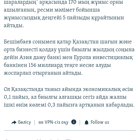
шаралардың" арқасында 170 мың жұмыс орны
ашылғанын, ресми мәлімет бойынша
жұмыссыздық деңгейі 5 пайзыды құрайтынын
айтады.
Бешімбаев сонымен қатар Қазақстан шағын және
орта бизнесті қолдау үшін биылғы жылдың соңына
дейін Азия даму банкі мен Еуропа инвестициялық
банкінен 156 миллиард теңге несие алуды
жоспарлап отырғанын айтады.
Ол Қазақстанда тамыз айында экономикалық өсім
0,1 пайыз, ал биылғы алғашқы сегіз айда жалпы
ішкі өнім көлемі 0,3 пайызға артқанын хабарлады.
Бөлісу
VPN-сіз оқу
Follow us