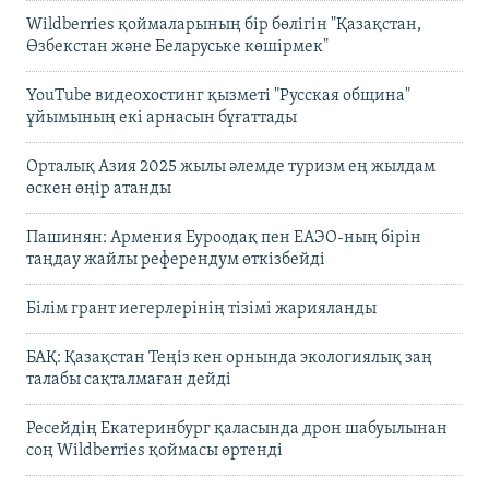
Wildberries қоймаларының бір бөлігін "Қазақстан,
Өзбекстан және Беларуське көшірмек"
YouTube видеохостинг қызметі "Русская община"
ұйымының екі арнасын бұғаттады
Орталық Азия 2025 жылы әлемде туризм ең жылдам
өскен өңір атанды
Пашинян: Армения Еуроодақ пен ЕАЭО-ның бірін
таңдау жайлы референдум өткізбейді
Білім грант иегерлерінің тізімі жарияланды
БАҚ: Қазақстан Теңіз кен орнында экологиялық заң
талабы сақталмаған дейді
Ресейдің Екатеринбург қаласында дрон шабуылынан
соң Wildberries қоймасы өртенді