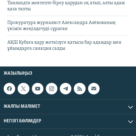
Таиландта мектепте біреу қарудан оқ атып, алты адам
қаза тапты
Прокуратура журналист Александра Алёхованың
үкімін жеңілдетуді сұраған
АҚШ Кубаға қару жеткізуге қатысы бар адамдар мен
ұйымдарға санкция салды
ЖАЗЫЛЫҢЫЗ
ЖАЛПЫ МӘЛІМЕТ
НЕГІЗГІ БӨЛІМДЕР