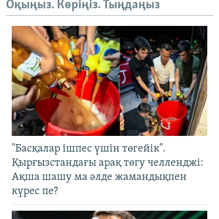
Оқыңыз. Көріңіз. Тыңдаңыз
"Басқалар ішпес үшін төгейік".
Қырғызстандағы арақ төгу челленджі:
Ақша шашу ма әлде жамандықпен
күрес пе?