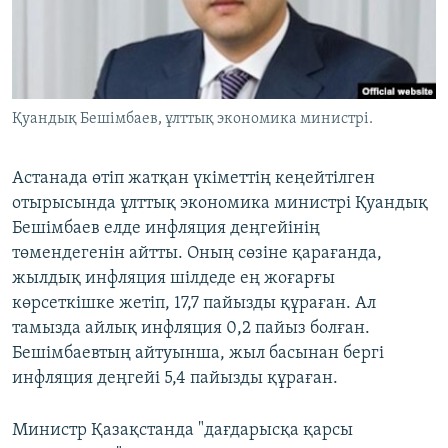
ЖАЗЫЛЫҢЫЗ
Басқа тілдерде
Қуандық Бешімбаев, ұлттық экономика министрі.
Астанада өтіп жатқан үкіметтің кеңейтілген
отырысында ұлттық экономика министрі Қуандық
Бешімбаев елде инфляция деңгейінің
төмендегенін айтты. Оның сөзіне қарағанда,
жылдық инфляция шілдеде ең жоғарғы
көрсеткішке жетіп, 17,7 пайызды құраған. Ал
тамызда айлық инфляция 0,2 пайыз болған.
Бешімбаевтың айтуынша, жыл басынан бергі
инфляция деңгейі 5,4 пайызды құраған.
Министр Қазақстанда "дағдарысқа қарсы