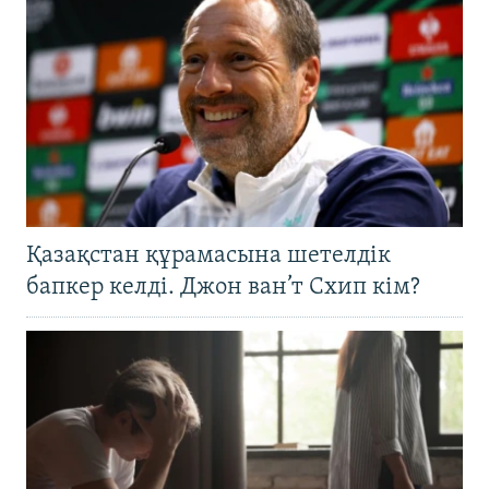
Қазақстан құрамасына шетелдік
бапкер келді. Джон ван’т Схип кім?