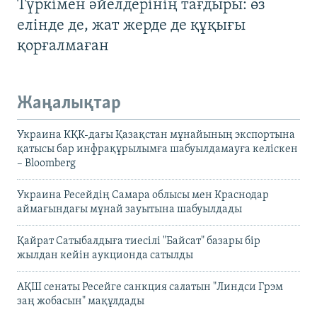
Түркімен әйелдерінің тағдыры: өз
елінде де, жат жерде де құқығы
қорғалмаған
Жаңалықтар
Украина КҚК-дағы Қазақстан мұнайының экспортына
қатысы бар инфрақұрылымға шабуылдамауға келіскен
– Bloomberg
Украина Ресейдің Самара облысы мен Краснодар
аймағындағы мұнай зауытына шабуылдады
Қайрат Сатыбалдыға тиесілі "Байсат" базары бір
жылдан кейін аукционда сатылды
АҚШ сенаты Ресейге санкция салатын "Линдси Грэм
заң жобасын" мақұлдады