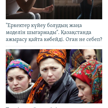
"Еркектер күйеу болудың жаңа
моделін шығармады". Қазақстанда
ажырасу қайта көбейді. Оған не себеп?