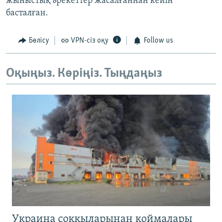
жыныстық әрекеттер жасалғаннан кейін
басталған.
Бөлісу
VPN-сіз оқу
Follow us
Оқыңыз. Көріңіз. Тыңдаңыз
Украина соққыларынан қоймалары