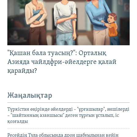
"Қашан бала туасың?": Орталық
Азияда чайлдфри-әйелдерге қалай
қарайды?
Жаңалықтар
Түркістан өңірінде әйелдерді – "ұрғашылар", әншілерді
– "шайтанның азаншысы" деген тұрғын ұсталып, іс
қозғалды
Ресейдің Тула облысында дрон шабуылынан кейін