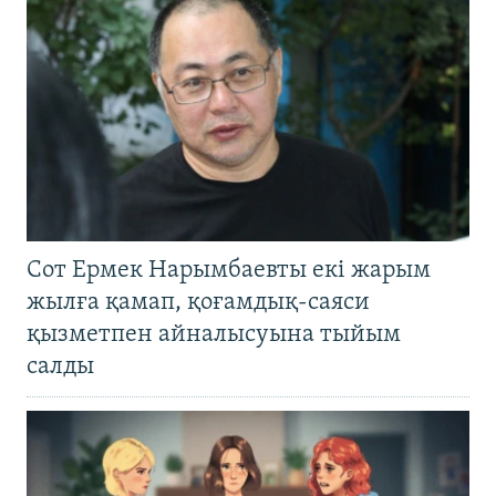
Сот Ермек Нарымбаевты екі жарым
жылға қамап, қоғамдық-саяси
қызметпен айналысуына тыйым
салды