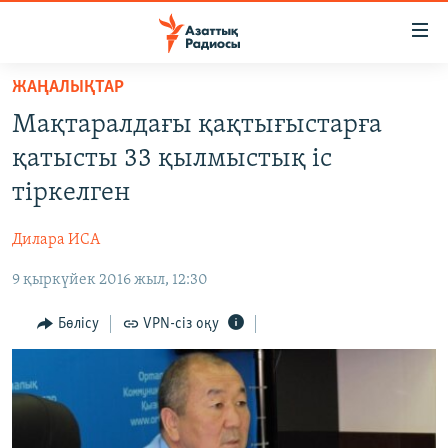
Accessibility
links
Skip
ЖАҢАЛЫҚТАР
to
ЖАҢАЛЫҚТАР
Мақтаралдағы қақтығыстарға
main
САЯСАТ
content
қатысты 33 қылмыстық іс
AZATTYQTV
Skip
тіркелген
to
ҚАҢТАР ОҚИҒАСЫ
main
Дилара ИСА
АДАМ ҚҰҚЫҚТАРЫ
Navigation
Skip
9 қыркүйек 2016 жыл, 12:30
ӘЛЕУМЕТ
to
ӘЛЕМ
Бөлісу
VPN-сіз оқу
Search
АРНАЙЫ ЖОБАЛАР
Русский