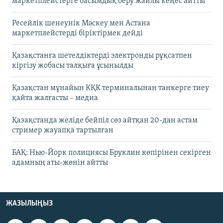
маркетплейстерге басымдық беру жайлы кеңес айтты
Ресейлік шенеунік Мәскеу мен Астана
маркетплейстерді біріктірмек дейді
Қазақстанға шетелдіктерді электронды рұқсатпен
кіргізу жобасы талқыға ұсынылды
Қазақстан мұнайын КҚК терминалынан танкерге тиеу
қайта жалғасты – медиа
Қазақстанда желіде бейпіл сөз айтқан 20-дан астам
стример жауапқа тартылған
БАҚ: Нью-Йорк полициясы Бруклин көпірінен секірген
адамның аты-жөнін айтты
ЖАЗЫЛЫҢЫЗ