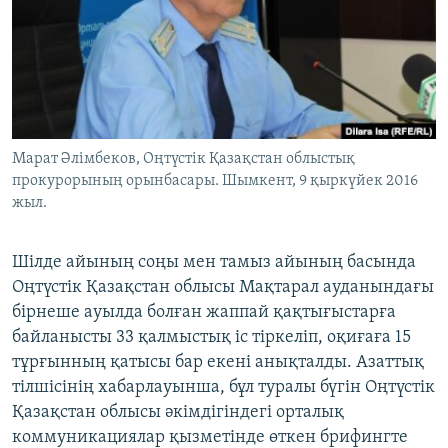
ЖАЗЫЛЫҢЫЗ
Басқа тілдерде
Марат Әлімбеков, Оңтүстік Қазақстан облыстық
прокурорының орынбасары. Шымкент, 9 қыркүйек 2016
жыл.
Шілде айының соңы мен тамыз айының басында
Оңтүстік Қазақстан облысы Мақтарал ауданындағы
бірнеше ауылда болған жаппай қақтығыстарға
байланысты 33 қалмыстық іс тіркеліп, оқиғаға 15
тұрғынның қатысы бар екені анықталды. Азаттық
тілшісінің хабарлауынша, бұл туралы бүгін Оңтүстік
Қазақстан облысы әкімдігіндегі орталық
коммуникациялар қызметінде өткен брифингте