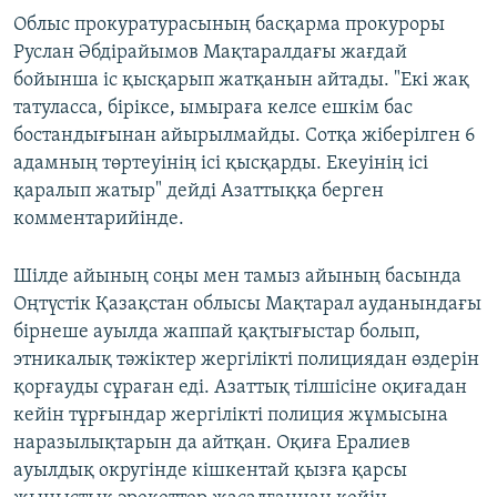
Облыс прокуратурасының басқарма прокуроры
Руслан Әбдірайымов Мақтаралдағы жағдай
бойынша іс қысқарып жатқанын айтады. "Екі жақ
татуласса, біріксе, ымыраға келсе ешкім бас
бостандығынан айырылмайды. Сотқа жіберілген 6
адамның төртеуінің ісі қысқарды. Екеуінің ісі
қаралып жатыр" дейді Азаттыққа берген
комментарийінде.
Шілде айының соңы мен тамыз айының басында
Оңтүстік Қазақстан облысы Мақтарал ауданындағы
бірнеше ауылда жаппай қақтығыстар болып,
этникалық тәжіктер жергілікті полициядан өздерін
қорғауды сұраған еді. Азаттық тілшісіне оқиғадан
кейін тұрғындар жергілікті полиция жұмысына
наразылықтарын да айтқан. Оқиға Ералиев
ауылдық округінде кішкентай қызға қарсы