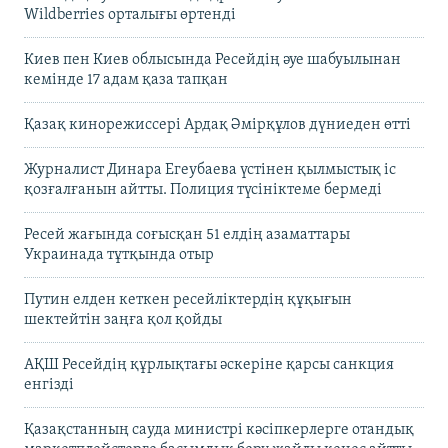
Wildberries орталығы өртенді
Киев пен Киев облысында Ресейдің әуе шабуылынан
кемінде 17 адам қаза тапқан
Қазақ кинорежиссері Ардақ Әмірқұлов дүниеден өтті
Журналист Динара Егеубаева үстінен қылмыстық іс
қозғалғанын айтты. Полиция түсініктеме бермеді
Ресей жағында соғысқан 51 елдің азаматтары
Украинада тұтқында отыр
Путин елден кеткен ресейліктердің құқығын
шектейтін заңға қол қойды
АҚШ Ресейдің құрлықтағы әскеріне қарсы санкция
енгізді
Қазақстанның сауда министрі кәсіпкерлерге отандық