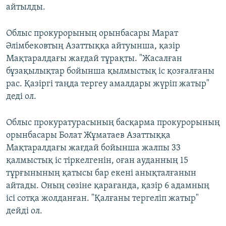
айтылды.
Облыс прокурорының орынбасары Марат
Әлімбековтың Азаттыққа айтуынша, қазір
Мақтаралдағы жағдай тұрақты. "Жасалған
бұзақылықтар бойынша қылмыстық іс қозғалғаны
рас. Қазіргі таңда тергеу амалдары жүріп жатыр"
деді ол.
Облыс прокуратурасының басқарма прокурорының
орынбасары Болат Жұматаев Азаттыққа
Мақтаралдағы жағдай бойынша жалпы 33
қалмыстық іс тіркелгенін, оған ауданның 15
тұрғынының қатысы бар екені анықталғанын
айтады. Оның сөзіне қарағанда, қазір 6 адамның
ісі сотқа жолданған. "Қалғаны тергеліп жатыр"
дейді ол.