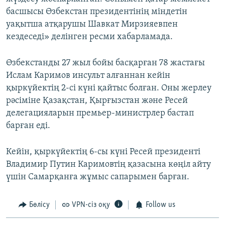
басшысы Өзбекстан президентінің міндетін
уақытша атқарушы Шавкат Мирзияевпен
кездеседі» делінген ресми хабарламада.
Өзбекстанды 27 жыл бойы басқарған 78 жастағы
Ислам Каримов инсульт алғаннан кейін
қыркүйектің 2-сі күні қайтыс болған. Оны жерлеу
рәсіміне Қазақстан, Қырғызстан және Ресей
делегацияларын премьер-министрлер бастап
барған еді.
Кейін, қыркүйектің 6-сы күні Ресей президенті
Владимир Путин Каримовтің қазасына көңіл айту
үшін Самарқанға жұмыс сапарымен барған.
Бөлісу
VPN-сіз оқу
Follow us