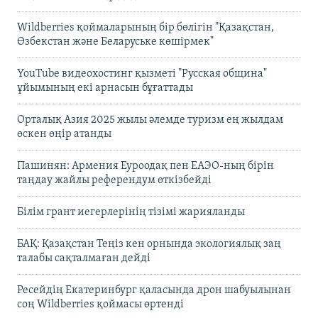
Wildberries қоймаларының бір бөлігін "Қазақстан,
Өзбекстан және Беларуське көшірмек"
YouTube видеохостинг қызметі "Русская община"
ұйымының екі арнасын бұғаттады
Орталық Азия 2025 жылы әлемде туризм ең жылдам
өскен өңір атанды
Пашинян: Армения Еуроодақ пен ЕАЭО-ның бірін
таңдау жайлы референдум өткізбейді
Білім грант иегерлерінің тізімі жарияланды
БАҚ: Қазақстан Теңіз кен орнында экологиялық заң
талабы сақталмаған дейді
Ресейдің Екатеринбург қаласында дрон шабуылынан
соң Wildberries қоймасы өртенді