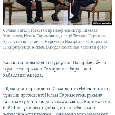
ЖАЗЫЛЫҢЫЗ
Басқа тілдерде
Солдан оңға: Өзбекстан премьер-министрі Шавкат
Мирзияев, Ислам Каримовтың жесірі Татьяна Каримова,
Қазақстан президенті Нұрсұлтан Назарбаев. Самарқанд,
12 қыркүйек 2016 жыл. (Ақорда сайтынан алынған фото)
Қазақстан президенті Нұрсұлтан Назарбаев бүгін
жұмыс сапарымен Самарқанға барды деп
хабарлады Ақорда.
«Қазақстан президенті Самарқанға Өзбекстанның
тұңғыш президенті Ислам Каримовтың рухына
тағзым ету үшін келді. Сапар аясында Каримовтың
бейітіне гүл шоғын қойып, оның отбасымен
жүздесу жоспарланған. Сонымен қатар мемлекет