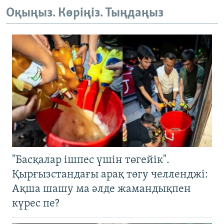
Оқыңыз. Көріңіз. Тыңдаңыз
"Басқалар ішпес үшін төгейік".
Қырғызстандағы арақ төгу челленджі:
Ақша шашу ма әлде жамандықпен
күрес пе?