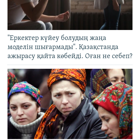
"Еркектер күйеу болудың жаңа
моделін шығармады". Қазақстанда
ажырасу қайта көбейді. Оған не себеп?