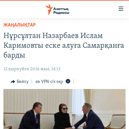
Accessibility
links
Skip
ЖАҢАЛЫҚТАР
to
ЖАҢАЛЫҚТАР
Нұрсұлтан Назарбаев Ислам
main
САЯСАТ
content
Каримовты еске алуға Самарқанға
AZATTYQTV
Skip
барды
to
ҚАҢТАР ОҚИҒАСЫ
main
12 қыркүйек 2016 жыл, 14:13
АДАМ ҚҰҚЫҚТАРЫ
Navigation
Skip
Бөлісу
VPN-сіз оқу
ӘЛЕУМЕТ
to
ӘЛЕМ
Search
АРНАЙЫ ЖОБАЛАР
Русский