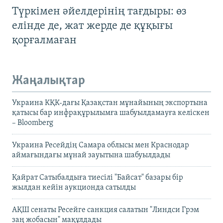
Түркімен әйелдерінің тағдыры: өз
елінде де, жат жерде де құқығы
қорғалмаған
Жаңалықтар
Украина КҚК-дағы Қазақстан мұнайының экспортына
қатысы бар инфрақұрылымға шабуылдамауға келіскен
– Bloomberg
Украина Ресейдің Самара облысы мен Краснодар
аймағындағы мұнай зауытына шабуылдады
Қайрат Сатыбалдыға тиесілі "Байсат" базары бір
жылдан кейін аукционда сатылды
АҚШ сенаты Ресейге санкция салатын "Линдси Грэм
заң жобасын" мақұлдады