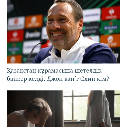
Қазақстан құрамасына шетелдік
бапкер келді. Джон ван’т Схип кім?