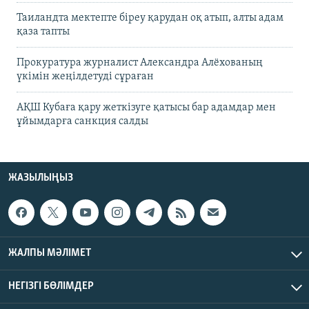
Таиландта мектепте біреу қарудан оқ атып, алты адам
қаза тапты
Прокуратура журналист Александра Алёхованың
үкімін жеңілдетуді сұраған
АҚШ Кубаға қару жеткізуге қатысы бар адамдар мен
ұйымдарға санкция салды
ЖАЗЫЛЫҢЫЗ
ЖАЛПЫ МӘЛІМЕТ
НЕГІЗГІ БӨЛІМДЕР