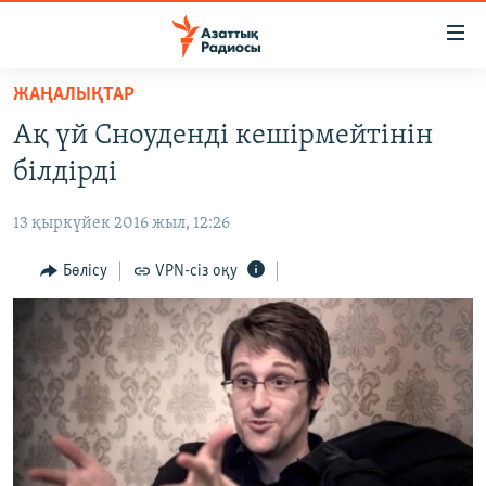
Accessibility
links
Skip
ЖАҢАЛЫҚТАР
to
ЖАҢАЛЫҚТАР
Ақ үй Сноуденді кешірмейтінін
main
САЯСАТ
content
білдірді
AZATTYQTV
Skip
to
13 қыркүйек 2016 жыл, 12:26
ҚАҢТАР ОҚИҒАСЫ
main
АДАМ ҚҰҚЫҚТАРЫ
Бөлісу
VPN-сіз оқу
Navigation
Skip
ӘЛЕУМЕТ
to
ӘЛЕМ
Search
АРНАЙЫ ЖОБАЛАР
Русский