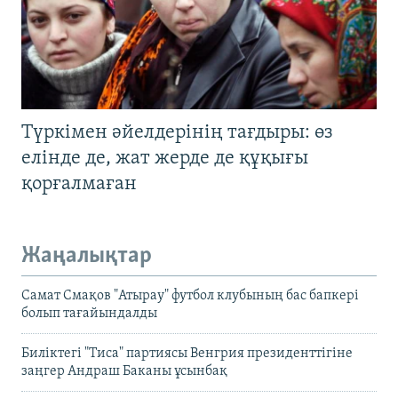
Түркімен әйелдерінің тағдыры: өз
елінде де, жат жерде де құқығы
қорғалмаған
Жаңалықтар
Самат Смақов "Атырау" футбол клубының бас бапкері
болып тағайындалды
Биліктегі "Тиса" партиясы Венгрия президенттігіне
заңгер Андраш Баканы ұсынбақ