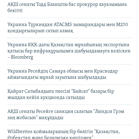
АҚШ сенаты Тодд Бланшты бас прокурор лауазымына
бекітті
Украина Түркиядан ATACMS зымырандары мен M270
қондырғыларын сатып алмақ
Украина КҚК-дағы Қазақстан мұнайының экспортына
қатысы бар инфрақұрылымға шабуылдамауға келіскен
– Bloomberg
Украина Ресейдің Самара облысы мен Краснодар
аймағындағы мұнай зауытына шабуылдады
Қайрат Сатыбалдыға тиесілі "Байсат" базары бір
жылдан кейін аукционда сатылды
АҚШ сенаты Ресейге санкция салатын "Линдси Грэм
заң жобасын" мақұлдады
Wildberries қоймаларының бір бөлігін "Қазақстан,
Өзбекстан және Беларуське көшірмек"