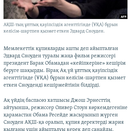
ЖАЗЫЛЫҢЫЗ
АҚШ-тың ұлттық қауіпсіздік агенттігінде (ҰҚА) бұрын
келісім-шартпен қызмет еткен Эдвард Сноуден.
Басқа тілдерде
Мемлекеттік құпияларды ашты деп айыпталған
Эдвард Сноуден туралы жаңа фильм режиссері
президент Барак Обамадан «кейіпкеріне» кешірім
беруге шақырды. Бірақ Ақ үй ұлттық қауіпсіздік
агенттігінде (ҰҚА) бұрын келісім-шартпен қызмет
еткен Сноуденді кешірмейтінін білдірді.
Ақ үйдің баспасөз хатшысы Джош Эрнесттің
айтуынша, режиссер Оливер Стоун көркемдегеніне
қарамастан Обама Ресейде жасырынып жүрген
Сноуден АҚШ-қа оралып, құпия деректерді жария
қылғаны үшін айыпталуы керек деп санайды.