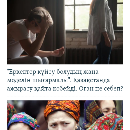
"Еркектер күйеу болудың жаңа
моделін шығармады". Қазақстанда
ажырасу қайта көбейді. Оған не себеп?