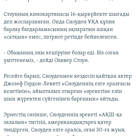
Стоунның кинокартинасы 16-қыркүйекте шығады
деп жоспарланған. Онда Сноуден ҰҚА құпия
барлау бағдарламасының ақпаратын ашқан
«сатқын» емес, патриот ретінде бейнеленген.
- Обаманың оны кешіруіне болар еді. Біз соған
үміттенеміз, - дейді Оливер Стоун.
Ресейге барып, Сноуденмен кездесіп қайтқан актер
Джозеф Гордон-Левитт «Сноуденнің елге оралғысы
келетінін», айыпталып отырған «әрекетіне елін
шын жүректен сүйгенінен барғанын» айтады.
Эрнестің сөзінше, Сноуденнің әрекеті «АҚШ-қа
залалын» тигізіп, американдықтарға қатер
төндірген. Сноуден елге оралса, оған 30-ға жуық