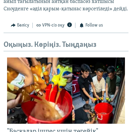
айып тағылатынын айтқан баспасөз хатшысы
Сноуденге «әділ қарым-қатынас көрсетіледі» дейді.
Бөлісу
VPN-сіз оқу
Follow us
Оқыңыз. Көріңіз. Тыңдаңыз
"Басқалар ішпес үшін төгейік".