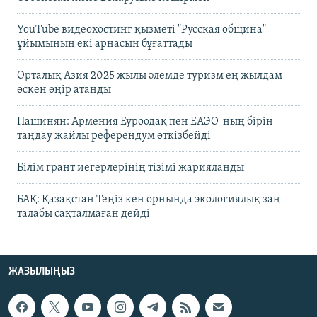
YouTube видеохостинг қызметі "Русская община"
ұйымының екі арнасын бұғаттады
Орталық Азия 2025 жылы әлемде туризм ең жылдам
өскен өңір атанды
Пашинян: Армения Еуроодақ пен ЕАЭО-ның бірін
таңдау жайлы референдум өткізбейді
Білім грант иегерлерінің тізімі жарияланды
БАҚ: Қазақстан Теңіз кен орнында экологиялық заң
талабы сақталмаған дейді
ЖАЗЫЛЫҢЫЗ