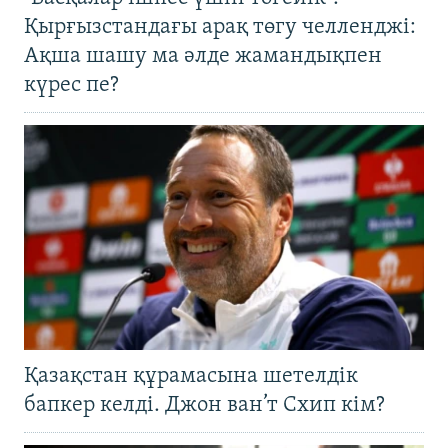
Қырғызстандағы арақ төгу челленджі:
Ақша шашу ма әлде жамандықпен
күрес пе?
Қазақстан құрамасына шетелдік
бапкер келді. Джон ван’т Схип кім?