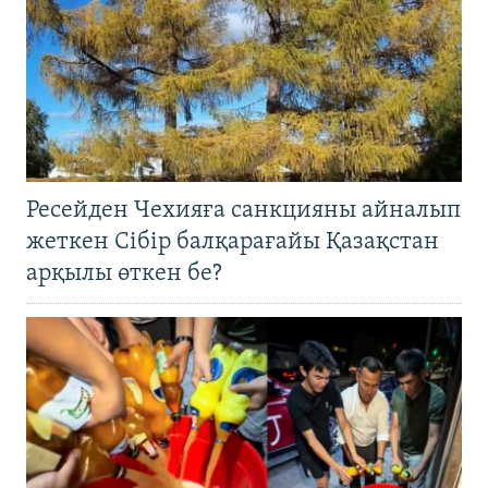
Ресейден Чехияға санкцияны айналып
жеткен Сібір балқарағайы Қазақстан
арқылы өткен бе?