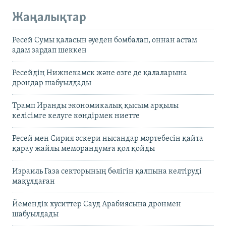
Жаңалықтар
Ресей Сумы қаласын әуеден бомбалап, оннан астам
адам зардап шеккен
Ресейдің Нижнекамск және өзге де қалаларына
дрондар шабуылдады
Трамп Иранды экономикалық қысым арқылы
келісімге келуге көндірмек ниетте
Ресей мен Сирия әскери нысандар мәртебесін қайта
қарау жайлы меморандумға қол қойды
Израиль Газа секторының бөлігін қалпына келтіруді
мақұлдаған
Йемендік хуситтер Сауд Арабиясына дронмен
шабуылдады