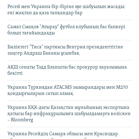
Ресей мен Украина бір-біріне әуе шабуылын жасады:
екі жақтан да қаза тапқандар бар
Самат Смақов "Атырау" футбол клубының бас бапкері
болып тағайындалды
Биліктегі "Тиса" партиясы Венгрия президенттігіне
заңгер Андраш Баканы ұсынбақ
АҚШ сенаты Тодд Бланшты бас прокурор лауазымына
бекітті
Украина Түркиядан ATACMS зымырандары мен M270
қондырғыларын сатып алмақ
Украина КҚК-дағы Қазақстан мұнайының экспортына
қатысы бар инфрақұрылымға шабуылдамауға келіскен
– Bloomberg
Украина Ресейдің Самара облысы мен Краснодар