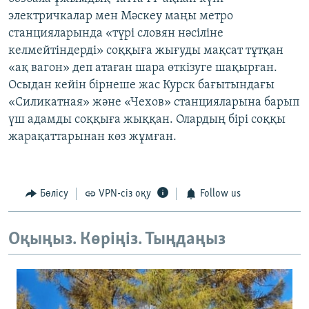
электричкалар мен Мәскеу маңы метро
станцияларында «түрі словян нәсіліне
келмейтіндерді» соққыға жығуды мақсат тұтқан
«ақ вагон» деп атаған шара өткізуге шақырған.
Осыдан кейін бірнеше жас Курск бағытындағы
«Силикатная» және «Чехов» станцияларына барып
үш адамды соққыға жыққан. Олардың бірі соққы
жарақаттарынан көз жұмған.
Бөлісу
VPN-сіз оқу
Follow us
Оқыңыз. Көріңіз. Тыңдаңыз