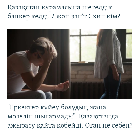
Қазақстан құрамасына шетелдік
бапкер келді. Джон ван’т Схип кім?
"Еркектер күйеу болудың жаңа
моделін шығармады". Қазақстанда
ажырасу қайта көбейді. Оған не себеп?