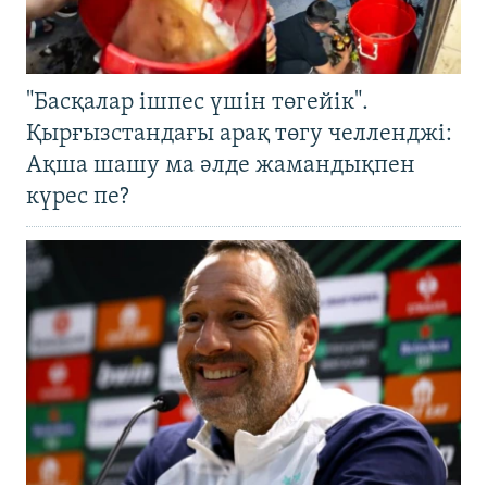
"Басқалар ішпес үшін төгейік".
Қырғызстандағы арақ төгу челленджі:
Ақша шашу ма әлде жамандықпен
күрес пе?