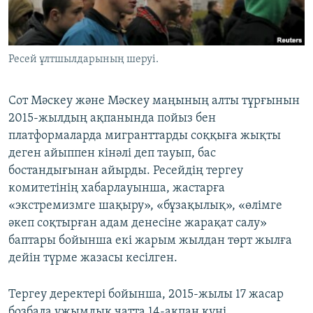
ЖАЗЫЛЫҢЫЗ
Ресей ұлтшылдарының шеруі.
Басқа тілдерде
Сот Мәскеу және Мәскеу маңының алты тұрғынын
2015-жылдың ақпанында пойыз бен
платформаларда мигранттарды соққыға жықты
деген айыппен кінәлі деп тауып, бас
бостандығынан айырды. Ресейдің тергеу
комитетінің хабарлауынша, жастарға
«экстремизмге шақыру», «бұзақылық», «өлімге
әкеп соқтырған адам денесіне жарақат салу»
баптары бойынша екі жарым жылдан төрт жылға
дейін түрме жазасы кесілген.
Тергеу деректері бойынша, 2015-жылы 17 жасар
бозбала ұжымдық чатта 14-ақпан күні