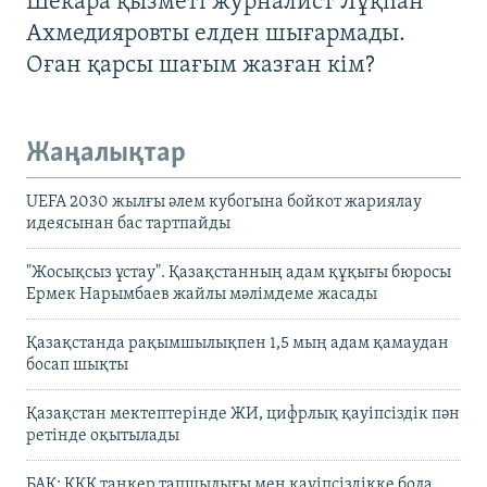
Шекара қызметі журналист Лұқпан
Ахмедияровты елден шығармады.
Оған қарсы шағым жазған кім?
Жаңалықтар
UEFA 2030 жылғы әлем кубогына бойкот жариялау
идеясынан бас тартпайды
"Жосықсыз ұстау". Қазақстанның адам құқығы бюросы
Ермек Нарымбаев жайлы мәлімдеме жасады
Қазақстанда рақымшылықпен 1,5 мың адам қамаудан
босап шықты
Қазақстан мектептерінде ЖИ, цифрлық қауіпсіздік пән
ретінде оқытылады
БАҚ: КҚК танкер тапшылығы мен қауіпсіздікке бола