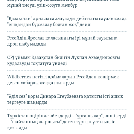
мұнай тиеуді үзіп-созуға мәжбүр
"Қазақстан" арнасы сайлауалды дебаттағы сауалнамада
"ешқандай бұрмалау болған жоқ" дейді
Ресейдің Ярослав қаласындағы ірі мұнай зауытына
дрон шабуылдады
CPJ ұйымы Қазақстан билігін Лұқпан Ахмедияровты
қудалауды тоқтатуға үндеді
Wildberries негізгі қоймаларын Ресейден көшірмек
деген хабарды жоққа шығарды
"Әділ сөз" қоры Динара Егеубаеваға қатысты істі ашық
тергеуге шақырды
Түркістан өңірінде әйелдерді – "ұрғашылар", әншілерді
– "шайтанның жаршысы" деген тұрғын ұсталып, іс
қозғалды