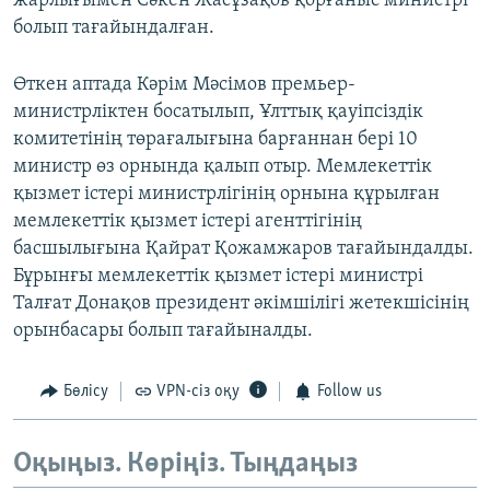
жарлығымен Сәкен Жасұзақов қорғаныс министрі
болып тағайындалған.
Өткен аптада Кәрім Мәсімов премьер-
министрліктен босатылып, Ұлттық қауіпсіздік
комитетінің төрағалығына барғаннан бері 10
министр өз орнында қалып отыр. Мемлекеттік
қызмет істері министрлігінің орнына құрылған
мемлекеттік қызмет істері агенттігінің
басшылығына Қайрат Қожамжаров тағайындалды.
Бұрынғы мемлекеттік қызмет істері министрі
Талғат Донақов президент әкімшілігі жетекшісінің
орынбасары болып тағайыналды.
Бөлісу
VPN-сіз оқу
Follow us
Оқыңыз. Көріңіз. Тыңдаңыз