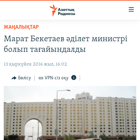
Accessibility
links
Skip
ЖАҢАЛЫҚТАР
to
ЖАҢАЛЫҚТАР
Марат Бекетаев әділет министрі
main
САЯСАТ
content
болып тағайындалды
AZATTYQTV
Skip
to
13 қыркүйек 2016 жыл, 16:02
ҚАҢТАР ОҚИҒАСЫ
main
АДАМ ҚҰҚЫҚТАРЫ
Бөлісу
VPN-сіз оқу
Navigation
Skip
ӘЛЕУМЕТ
to
ӘЛЕМ
Search
АРНАЙЫ ЖОБАЛАР
Русский