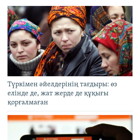
Түркімен әйелдерінің тағдыры: өз
елінде де, жат жерде де құқығы
қорғалмаған