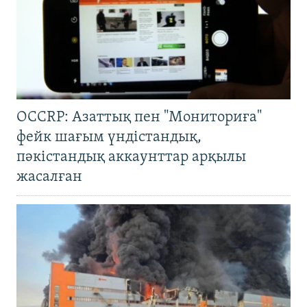
OCCRP: Азаттық пен "Мониториға"
фейк шағым үндістандық,
пәкістандық аккаунттар арқылы
жасалған