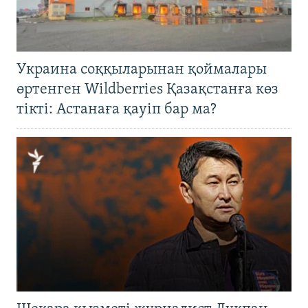
Украина соққыларынан қоймалары
өртенген Wildberries Қазақстанға көз
тікті: Астанаға қауіп бар ма?