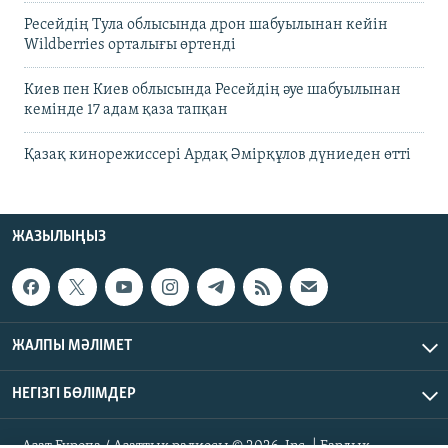
Ресейдің Тула облысында дрон шабуылынан кейін
Wildberries орталығы өртенді
Киев пен Киев облысында Ресейдің әуе шабуылынан
кемінде 17 адам қаза тапқан
Қазақ кинорежиссері Ардақ Әмірқұлов дүниеден өтті
ЖАЗЫЛЫҢЫЗ
ЖАЛПЫ МӘЛІМЕТ
НЕГІЗГІ БӨЛІМДЕР
Азат Еуропа / Азаттық радиосы © 2026, Inc. | Барлық