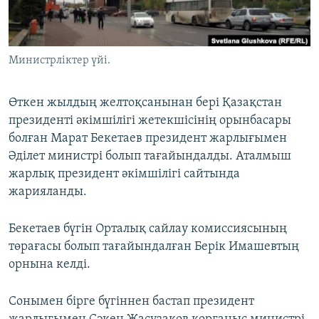
ЖАЗЫЛЫҢЫЗ
Министрліктер үйі.
Басқа тілдерде
Өткен жылдың желтоқсанынан бері Қазақстан
президенті әкімшілігі жетекшісінің орынбасары
болған Марат Бекетаев президент жарлығымен
Әділет министрі болып тағайындалды. Аталмыш
жарлық президент әкімшілігі сайтында
жарияланды.
Бекетаев бүгін Орталық сайлау комиссиясының
төрағасы болып тағайындалған Берік Имашевтың
орнына келді.
Сонымен бірге бүгіннен бастап президент