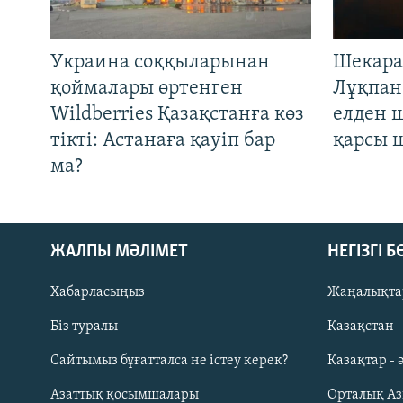
Украина соққыларынан
Шекара
қоймалары өртенген
Лұқпан
Wildberries Қазақстанға көз
елден 
тікті: Астанаға қауіп бар
қарсы 
ма?
ЖАЛПЫ МӘЛІМЕТ
НЕГІЗГІ 
Хабарласыңыз
Жаңалықта
Біз туралы
Қазақстан
Русский
Сайтымыз бұғатталса не істеу керек?
Қазақтар - 
Азаттық қосымшалары
Орталық А
ЖАЗЫЛЫҢЫЗ