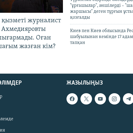
"ұрғашылар", әншілерді – "
жаршысы" деген тұрғын ұстал
қозғалды
 қызметі журналист
 Ахмедияровты
Киев пен Киев облысында Рес
шығармады. Оған
шабуылынан кемінде 17 адам
тапқан
шағым жазған кім?
БӨЛІМДЕР
ЖАЗЫЛЫҢЫЗ
р
әлемде
зия