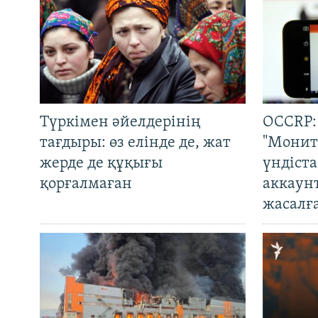
Түркімен әйелдерінің
OCCRP:
тағдыры: өз елінде де, жат
"Монит
жерде де құқығы
үндіст
қорғалмаған
аккаун
жасалғ