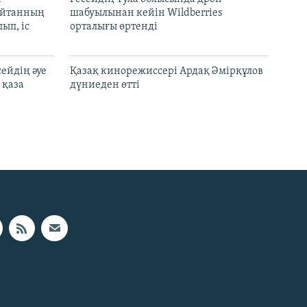
шайтанның
шабуылынан кейін Wildberries
ып, іс
орталығы өртенді
ейдің әуе
Қазақ кинорежиссері Ардақ Әмірқұлов
 қаза
дүниеден өтті