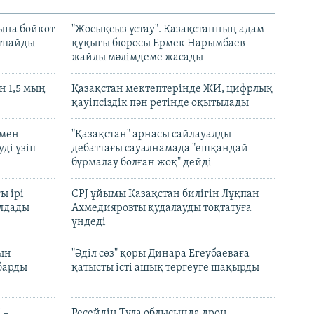
ына бойкот
"Жосықсыз ұстау". Қазақстанның адам
ртпайды
құқығы бюросы Ермек Нарымбаев
жайлы мәлімдеме жасады
 1,5 мың
Қазақстан мектептерінде ЖИ, цифрлық
қауіпсіздік пән ретінде оқытылады
 мен
"Қазақстан" арнасы сайлауалды
ді үзіп-
дебаттағы сауалнамада "ешқандай
бұрмалау болған жоқ" дейді
ы ірі
CPJ ұйымы Қазақстан билігін Лұқпан
лдады
Ахмедияровты қудалауды тоқтатуға
үндеді
рын
"Әділ сөз" қоры Динара Егеубаеваға
барды
қатысты істі ашық тергеуге шақырды
 –
Ресейдің Тула облысында дрон