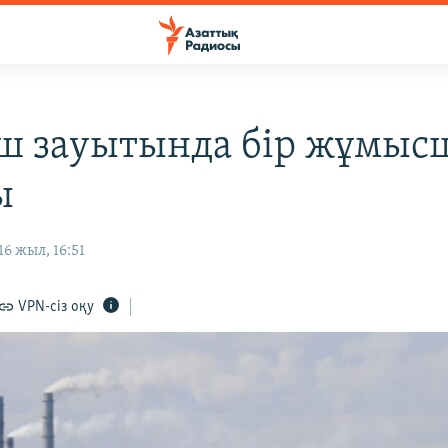
ш зауытында бір жұмыс
ы
6 жыл, 16:51
VPN-сіз оқу