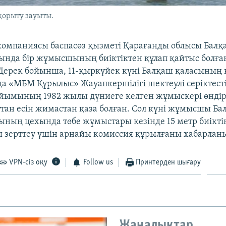
қорыту зауыты.
омпаниясы баспасөз қызметі Қарағанды облысы Бал
ында бір жұмысшының биіктіктен құлап қайтыс болғ
Дерек бойынша, 11-қыркүйек күні Балқаш қаласының 
а «МБМ Құрылыс» Жауапкершілігі шектеулі серіктест
ұйымының 1982 жылы дүниеге келген жұмыскері өндірі
тан есін жимастан қаза болған. Сол күні жұмысшы Б
ының цехында төбе жұмыстары кезінде 15 метр биіктік
 зерттеу үшін арнайы комиссия құрылғаны хабарланы
VPN-сіз оқу
Follow us
Принтерден шығару
Жаңалықтар