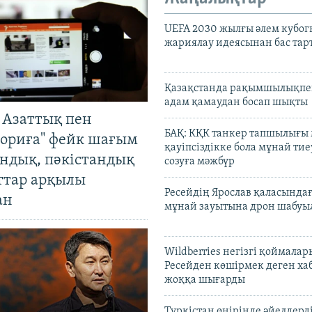
UEFA 2030 жылғы әлем кубог
жариялау идеясынан бас та
Қазақстанда рақымшылықпен
адам қамаудан босап шықты
 Азаттық пен
БАҚ: КҚК танкер тапшылығы
ориға" фейк шағым
қауіпсіздікке бола мұнай тиеу
андық, пәкістандық
созуға мәжбүр
ттар арқылы
Ресейдің Ярослав қаласындағ
ан
мұнай зауытына дрон шабуы
Wildberries негізгі қоймала
Ресейден көшірмек деген ха
жоққа шығарды
Түркістан өңірінде әйелдерді