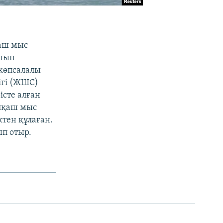
қаш мыс
анын
көпсалалы
ігі (ЖШС)
сте алған
алқаш мыс
тен құлаған.
п отыр.