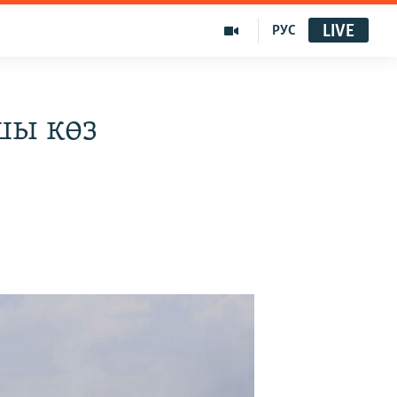
LIVE
РУС
шы көз