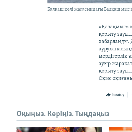
Балқаш көлі жағасындағы Балқаш мыс 
«Қазақмыс» к
қорыту зауыт
хабарлайды. 
ауруханасынд
мердігерлік 
ауыр жарақат
қорыту зауыт
Оқыс оқиғаны
Бөлісу
Оқыңыз. Көріңіз. Тыңдаңыз