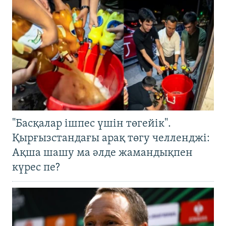
"Басқалар ішпес үшін төгейік".
Қырғызстандағы арақ төгу челленджі:
Ақша шашу ма әлде жамандықпен
күрес пе?