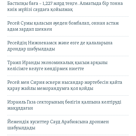
Бастапқы баға – 1,227 млрд теңге. Алматыда бір тонна
киік мүйізі саудаға қойылмақ
Ресей Сумы қаласын әуеден бомбалап, оннан астам
адам зардап шеккен
Ресейдің Нижнекамск және өзге де қалаларына
дрондар шабуылдады
Трамп Иранды экономикалық қысым арқылы
келісімге келуге көндірмек ниетте
Ресей мен Сирия әскери нысандар мәртебесін қайта
қарау жайлы меморандумға қол қойды
Израиль Газа секторының бөлігін қалпына келтіруді
мақұлдаған
Йемендік хуситтер Сауд Арабиясына дронмен
шабуылдады