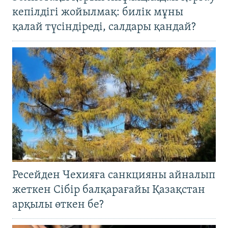
кепілдігі жойылмақ: билік мұны
қалай түсіндіреді, салдары қандай?
Ресейден Чехияға санкцияны айналып
жеткен Сібір балқарағайы Қазақстан
арқылы өткен бе?