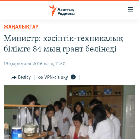
Accessibility
links
Skip
ЖАҢАЛЫҚТАР
to
ЖАҢАЛЫҚТАР
Министр: кәсіптік-техникалық
main
САЯСАТ
content
білімге 84 мың грант бөлінеді
AZATTYQTV
Skip
to
19 қыркүйек 2016 жыл, 11:50
ҚАҢТАР ОҚИҒАСЫ
main
АДАМ ҚҰҚЫҚТАРЫ
Бөлісу
VPN-сіз оқу
Navigation
Skip
ӘЛЕУМЕТ
to
ӘЛЕМ
Search
АРНАЙЫ ЖОБАЛАР
Русский