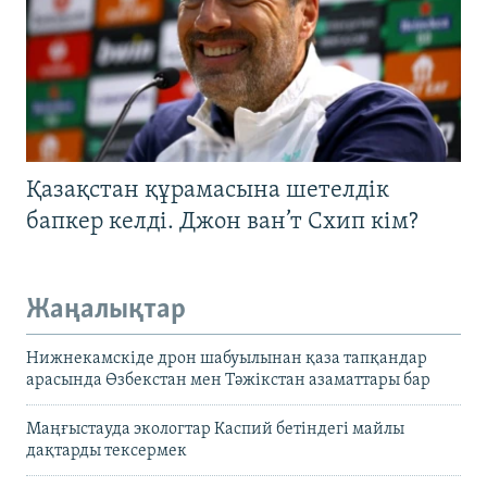
Қазақстан құрамасына шетелдік
бапкер келді. Джон ван’т Схип кім?
Жаңалықтар
Нижнекамскіде дрон шабуылынан қаза тапқандар
арасында Өзбекстан мен Тәжікстан азаматтары бар
Маңғыстауда экологтар Каспий бетіндегі майлы
дақтарды тексермек