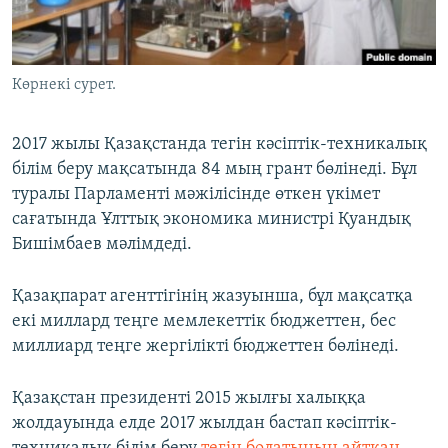
ЖАЗЫЛЫҢЫЗ
Көрнекі сурет.
Басқа тілдерде
2017 жылы Қазақстанда тегін кәсіптік-техникалық
білім беру мақсатында 84 мың грант бөлінеді. Бұл
туралы Парламенті мәжілісінде өткен үкімет
сағатында Ұлттық экономика министрі Қуандық
Бишімбаев мәлімдеді.
Қазақпарат агенттігінің жазуынша, бұл мақсатқа
екі миллард теңге мемлекеттік бюджеттен, бес
миллиард теңге жергілікті бюджеттен бөлінеді.
Қазақстан президенті 2015 жылғы халыққа
жолдауында елде 2017 жылдан бастап кәсіптік-