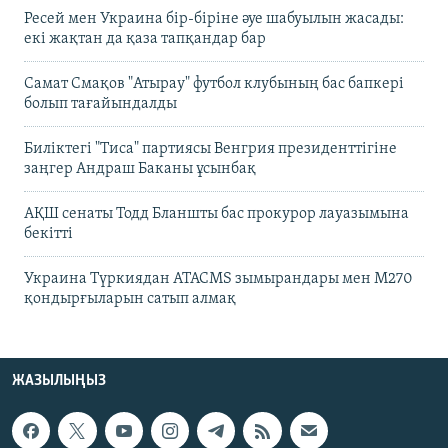
Ресей мен Украина бір-біріне әуе шабуылын жасады:
екі жақтан да қаза тапқандар бар
Самат Смақов "Атырау" футбол клубының бас бапкері
болып тағайындалды
Биліктегі "Тиса" партиясы Венгрия президенттігіне
заңгер Андраш Баканы ұсынбақ
АҚШ сенаты Тодд Бланшты бас прокурор лауазымына
бекітті
Украина Түркиядан ATACMS зымырандары мен M270
қондырғыларын сатып алмақ
ЖАЗЫЛЫҢЫЗ