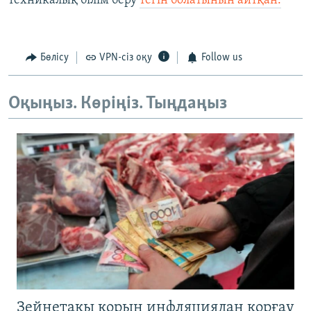
техникалық білім беру
тегін болатынын айтқан.
Бөлісу
VPN-сіз оқу
Follow us
Оқыңыз. Көріңіз. Тыңдаңыз
Зейнетақы қорын инфляциядан қорғау