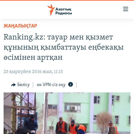
Accessibility
links
Skip
ЖАҢАЛЫҚТАР
to
ЖАҢАЛЫҚТАР
Ranking.kz: тауар мен қызмет
main
САЯСАТ
content
құнының қымбаттауы еңбекақы
AZATTYQTV
Skip
өсімінен артқан
to
ҚАҢТАР ОҚИҒАСЫ
main
23 қыркүйек 2016 жыл, 11:13
АДАМ ҚҰҚЫҚТАРЫ
Navigation
Skip
Бөлісу
VPN-сіз оқу
ӘЛЕУМЕТ
to
ӘЛЕМ
Search
АРНАЙЫ ЖОБАЛАР
Русский