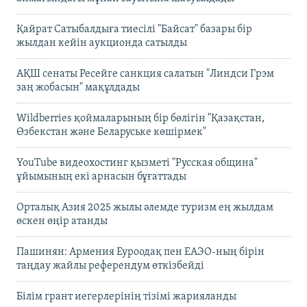
Қайрат Сатыбалдыға тиесілі "Байсат" базары бір
жылдан кейін аукционда сатылды
АҚШ сенаты Ресейге санкция салатын "Линдси Грэм
заң жобасын" мақұлдады
Wildberries қоймаларының бір бөлігін "Қазақстан,
Өзбекстан және Беларуське көшірмек"
YouTube видеохостинг қызметі "Русская община"
ұйымының екі арнасын бұғаттады
Орталық Азия 2025 жылы әлемде туризм ең жылдам
өскен өңір атанды
Пашинян: Армения Еуроодақ пен ЕАЭО-ның бірін
таңдау жайлы референдум өткізбейді
Білім грант иегерлерінің тізімі жарияланды