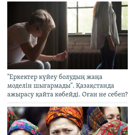
"Еркектер күйеу болудың жаңа
моделін шығармады". Қазақстанда
ажырасу қайта көбейді. Оған не себеп?