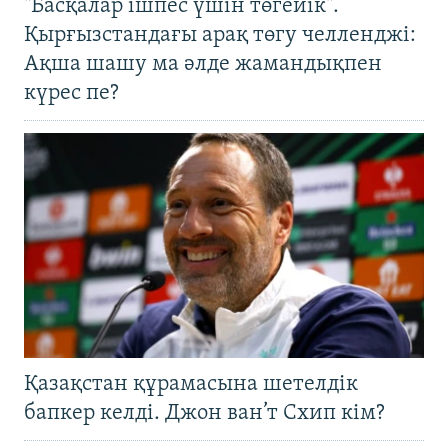
"Басқалар ішпес үшін төгейік".
Қырғызстандағы арақ төгу челленджі:
Ақша шашу ма әлде жамандықпен
күрес пе?
Қазақстан құрамасына шетелдік
бапкер келді. Джон ван’т Схип кім?