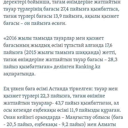
деректері бойынша, тағам өнімдеріне жатпайтын
тауар түрлерінің бағасы 27,4 пайызға қымбаттаса,
тағам түрлері бағасы 13,9 пайызға, ақылы қызмет
бағасы – он пайызға өскен.
«2016 жылы тамызда тауарлар мен қызмет
бағасының жылдық өсімі тұтастай алғанда 17,6
пайызға (2015 жылғы тамызға шаққанда) жетті,
тағам өнімдеріне жатпайтын тауар бағасы – 28,3
пайыз қымбаттаған» делінген Ranking.kz
ақпаратында.
Ең үлкен баға өсімі Астанда тіркелген: тауар мен
қызмет түрлері 22,3 пайызға, тағам өніміне
жатпайтын тауарлар- 43,7 пайыз қымбаттаған, ал
осы кезеңде еңбекақы өсімі 11,9 пайызды құраған.
Онан кейінгі орындарда – Маңғыстау облысы (баға
- 20,5 пайыз, еңбекақы - 9,2 пайыз) мен Алматы