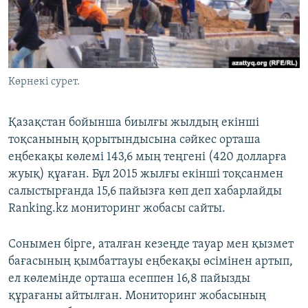
ЖАЗЫЛЫҢЫЗ
Басқа тілдерде
Көрнекі сурет.
Қазақстан бойынша биылғы жылдың екінші
тоқсанының қорытындысына сәйкес орташа
еңбекақы көлемі 143,6 мың теңгені (420 долларға
жуық) құаған. Бұл 2015 жылғы екінші тоқсанмен
салыстырғанда 15,6 пайызға көп деп хабарлайды
Ranking.kz мониторинг жобасы сайты.
Сонымен бірге, аталған кезеңде тауар мен қызмет
бағасының қымбаттауы еңбекақы өсімінен артып,
ел көлемінде орташа есеппен 16,8 пайызды
құрағаны айтылған. Мониторинг жобасының