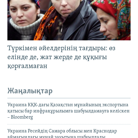
Түркімен әйелдерінің тағдыры: өз
елінде де, жат жерде де құқығы
қорғалмаған
Жаңалықтар
Украина КҚК-дағы Қазақстан мұнайының экспортына
қатысы бар инфрақұрылымға шабуылдамауға келіскен
– Bloomberg
Украина Ресейдің Самара облысы мен Краснодар
аймағындағы мұнай зауытына шабуылдады