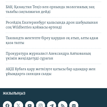
БАҚ: Қазақстан Теңіз кен орнында экологиялық заң
талабы сақталмаған дейді
Ресейдің Екатеринбург қаласында дрон шабуылынан
соң Wildberries қоймасы өртенді
Таиландта мектепте біреу қарудан оқ атып, алты адам
қаза тапты
Прокуратура журналист Александра Алёхованың
үкімін жеңілдетуді сұраған
АҚШ Кубаға қару жеткізуге қатысы бар адамдар мен
ұйымдарға санкция салды
ЖАЗЫЛЫҢЫЗ