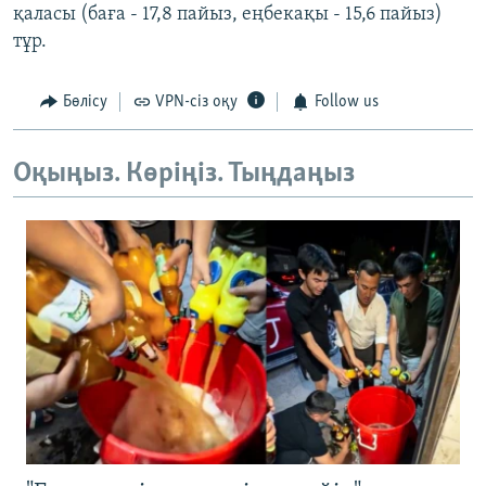
қаласы (баға - 17,8 пайыз, еңбекақы - 15,6 пайыз)
тұр.
Бөлісу
VPN-сіз оқу
Follow us
Оқыңыз. Көріңіз. Тыңдаңыз